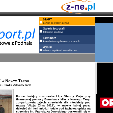
START
powrót do strony głównej
Galeria fotografii
fotografie sportowe
Terminarz
kalendarium wydarzeń sportowych
Wyniki
tabele z wynikami zawodów, etc...
" w Nowym Targu
i - Pawlik UM Nowy Targ)
Po raz kolejny nowotarska Liga Obrony Kraju przy
finansowej pomocy Burmistrza Miasta Nowego Targu
zorganizowała zajęcia strzeleckie dla młodzieży pod
nazwą "Akcja Zima 2012", w trakcie której przez
dziesięć dni ferii młodzi ludzie pod fachową opieką na
strzelnicy im. Franciszka Dworskiego doskonalili się w