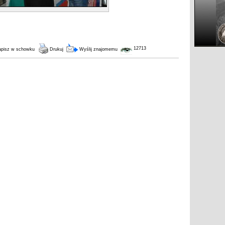
12713
pisz w schowku
Drukuj
Wyślij znajomemu