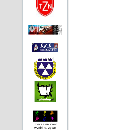
mecze na żywo
wyniki na żywo