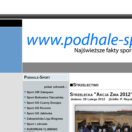
Podhale-Sport
Strzelectwo
pokaż schowek
»
Sport UM Zakopane
Strzelecka "Akcja Zima 2012
Sport Bukowina Tatrzańska
dodano: 28 Lutego 2012 (źródło: P. Raysk
Sport UG Czarny Dunajec
Sport UG Poronin
Sport UG Jabłonka
Zakopiańska Liga Biegowa
Sport i zdrowie
EUROPEAN CLIMBING