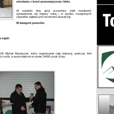
strzelaniu z broni pneumatycznej i kbks.
W ostatnim dniu akcji uczestnicy mieli możliwość
sprawdzenia się między sobą i w wyniku rozegranych
zawodów najlepszymi strzelcami okazali się:
W kategorii juniorów:
 zajęli:
OK Michał Maciaszek, który organizował całą imprezę, podczas ferii
ci osób, a wystrzelali oni w sumie 14400 sztuk śrutu.