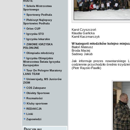
ROUTE
Szkoła Mistrzostwa
Sportowego
Sportowcy Podhala
Plebiscyt Najlepszy
Sportowiec Podhala
Orlen CUP
Karol Czyszczoń
Klaudia Garlicka
Igrzyska STO
Kamil Kaczmarczyk
Igrzyska lekarskie
W kategorii młodzików kolejno miejsca
ZIMOWE IGRZYSKA
Białoń Mateusz
POLONIJNE
Broda Maciej
Olimpiada młodzieży
Sadowy Jakub
Igrzyska Olimpijskie
Jak informuje prezes nowotarskiego L
Mistrzostwa Świata Igrzyska
codziennie przychodziło średnio trzydzieś
Europejskie
(Piotr Rayski-Pawlik)
Tour De Pologne Maratony
LANG TEAM
Uniwersjady, MS Juniorów
ZIOM
COS Zakopane
Obiekty Sportowe
Rozmaitości
Kluby sportowe
REDAKCJA
Linki
Zapowiedzi
Dyscypliny