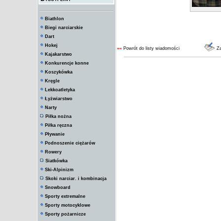
Biathlon
Biegi narciarskie
Dart
Hokej
««
Powrót do listy wiadomości
Za
Kajakarstwo
Konkurencje konne
Koszykówka
Kręgle
Lekkoatletyka
Łyżwiarstwo
Narty
Piłka nożna
Piłka ręczna
Pływanie
Podnoszenie ciężarów
Rowery
Siatkówka
Ski-Alpinizm
Skoki narciar. i kombinacja
Snowboard
Sporty extremalne
Sporty motocyklowe
Sporty pożarnicze