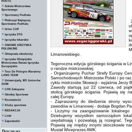
ROUTE
Szkoła Mistrzostwa
Sportowego
Sportowcy Podhala
Plebiscyt Najlepszy
2
Sportowiec Podhala
Orlen CUP
w
Igrzyska STO
o
k
Igrzyska lekarskie
d
ZIMOWE IGRZYSKA
POLONIJNE
M
Limanowskiego.
Olimpiada młodzieży
Igrzyska Olimpijskie
Mistrzostwa Świata Igrzyska
Tegoroczna edycja górskiego ścigania w Lim
Europejskie
o randze mistrzowskiej.
Tour De Pologne Maratony
- Organizujemy Puchar Strefy Europy Cen
LANG TEAM
Samochodowych Mistrzostw Polski i po raz 
Uniwersjady, MS Juniorów
cyklu mistrzostw Słowacji - wyjaśnia Jerz
ZIOM
Zawody startują już 22 czerwca, od piąt
COS Zakopane
stolicą górskiego ścigania. Pojawią się na
Obiekty Sportowe
całej Europy.
Rozmaitości
- Zapraszamy do śledzenia strony wysci
Kluby sportowe
zawodów w Limanowej - dodaje Bogdan Pa
- Liczymy na zaangażowanie lokalnego 
REDAKCJA
Dziekujemy wszystkim samorządom lokal
Linki
uwydatniają i pozwalają ją rozegrać. Teg
Zapowiedzi
Pojawią się między innymi skoczkowie nar
Musiał Wiceprezes AMK.
Dyscypliny