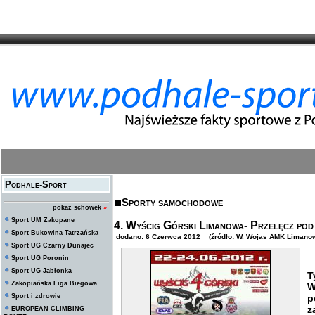
Podhale-Sport
Sporty samochodowe
pokaż schowek
»
Sport UM Zakopane
4. Wyścig Górski Limanowa- Przełęcz pod
Sport Bukowina Tatrzańska
dodano: 6 Czerwca 2012 (źródło: W. Wojas AMK Limano
Sport UG Czarny Dunajec
Sport UG Poronin
Sport UG Jabłonka
T
Zakopiańska Liga Biegowa
W
Sport i zdrowie
p
z
EUROPEAN CLIMBING