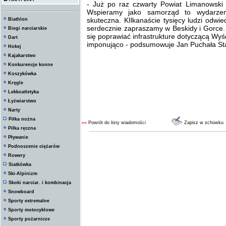
- Już po raz czwarty Powiat Limanowski 
Wspieramy jako samorząd to wydarzen
skuteczna. KIlkanaście tysięcy ludzi odwi
Biathlon
serdecznie zapraszamy w Beskidy i Gorce.
Biegi narciarskie
się poprawiać infrastrukture dotyczącą Wy
Dart
imponująco - podsumowuje Jan Puchała St
Hokej
Kajakarstwo
Konkurencje konne
Koszykówka
Kręgle
Lekkoatletyka
Łyżwiarstwo
Narty
Piłka nożna
««
Powrót do listy wiadomości
Zapisz w schowku
Piłka ręczna
Pływanie
Podnoszenie ciężarów
Rowery
Siatkówka
Ski-Alpinizm
Skoki narciar. i kombinacja
Snowboard
Sporty extremalne
Sporty motocyklowe
Sporty pożarnicze