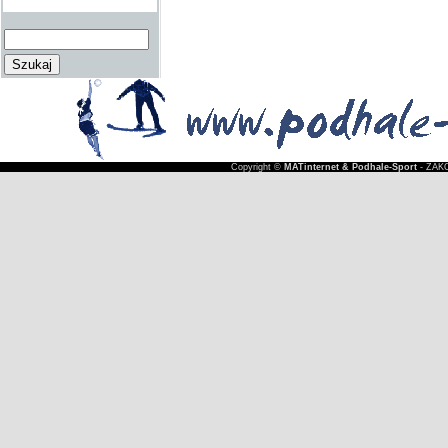
Copyright ©
MATinternet & Podhale-Sport
- ZAKO