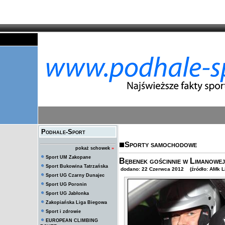
Podhale-Sport
Sporty samochodowe
pokaż schowek
»
Sport UM Zakopane
Bębenek gościnnie w Limanowej
Sport Bukowina Tatrzańska
dodano: 22 Czerwca 2012 (źródło: AMk 
Sport UG Czarny Dunajec
Sport UG Poronin
Sport UG Jabłonka
Zakopiańska Liga Biegowa
Sport i zdrowie
EUROPEAN CLIMBING