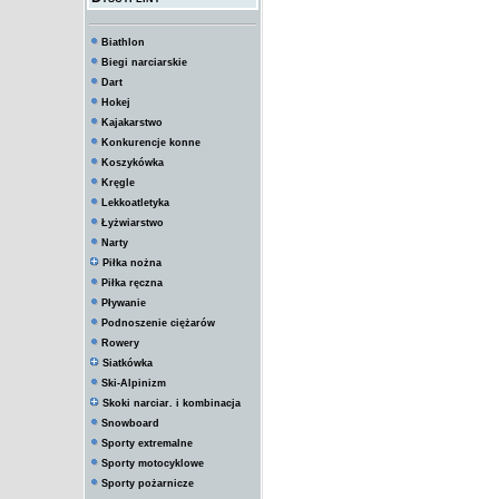
Biathlon
Biegi narciarskie
Dart
Hokej
Kajakarstwo
Konkurencje konne
Koszykówka
Kręgle
Lekkoatletyka
Łyżwiarstwo
Narty
Piłka nożna
Piłka ręczna
Pływanie
Podnoszenie ciężarów
Rowery
Siatkówka
Ski-Alpinizm
Skoki narciar. i kombinacja
Snowboard
Sporty extremalne
Sporty motocyklowe
Sporty pożarnicze