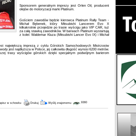
Sponsorem generalnym imprezy jest Orlen Oil, producent
olejów do motoryzacji marki Platinum.
Gościem zawodów będzie kierowca Platinum Rally Team -
Michał Bębenek, który Mitsubishi Lancerem Evo X
kilkakrotnie przejedzie po trasie wyścigu jako VIP CAR, tuż
za całą stawką zawodników. W barwach Platinum wystartują
z kolei: Waldemar Kluza (Mitsubishi Lancer Evo IX) i Michał
jest największą imprezą z cyklu Górskich Samochodowych Mistrzostw
wody jest najdłuższa w Polsce, jej całkowita długość wynosi 6200 metrów.
jszej trasy wyścigów górskich dzięki specjalnym podwójnym barierom
9360
pisz w schowku
Drukuj
Wyślij znajomemu