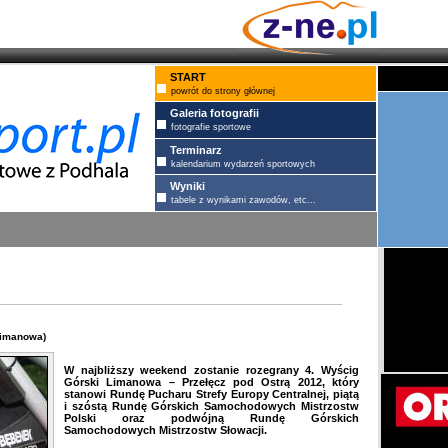
START
powrót do strony głównej
Galeria fotografii
fotografie sportowe
Terminarz
kalendarium wydarzeń sportowych
Wyniki
tabele z wynikami zawodów, etc...
Limanowa)
W najbliższy weekend zostanie rozegrany 4. Wyścig
Górski Limanowa – Przełęcz pod Ostrą 2012, który
stanowi Rundę Pucharu Strefy Europy Centralnej, piątą
i szóstą Rundę Górskich Samochodowych Mistrzostw
Polski oraz podwójną Rundę Górskich
Samochodowych Mistrzostw Słowacji.