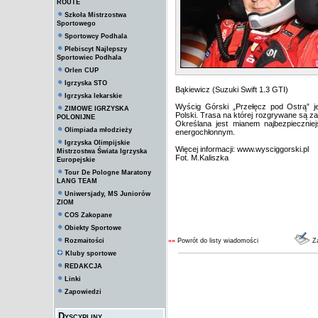
ROUTE
Szkoła Mistrzostwa
Sportowego
Sportowcy Podhala
Plebiscyt Najlepszy
Sportowiec Podhala
Orlen CUP
Igrzyska STO
Bąkiewicz (Suzuki Swift 1.3 GTI)
Igrzyska lekarskie
Wyścig Górski „Przełęcz pod Ostrą” 
ZIMOWE IGRZYSKA
Polski. Trasa na której rozgrywane są za
POLONIJNE
Określana jest mianem najbezpiecznie
Olimpiada młodzieży
energochłonnym.
Igrzyska Olimpijskie
Więcej informacji:
www.wysciggorski.pl
Mistrzostwa Świata Igrzyska
Fot. M.Kaliszka
Europejskie
Tour De Pologne Maratony
LANG TEAM
Uniwersjady, MS Juniorów
ZIOM
COS Zakopane
Obiekty Sportowe
Rozmaitości
««
Powrót do listy wiadomości
Za
Kluby sportowe
REDAKCJA
Linki
Zapowiedzi
Dyscypliny