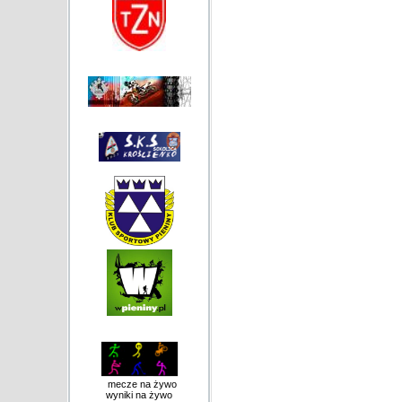
mecze na żywo
wyniki na żywo