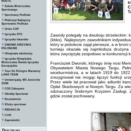
ROUTE
t
Szkoła Mistrzostwa
C
Sportowego
T
Sportowcy Podhala
Plebiscyt Najlepszy
Sportowiec Podhala
Orlen CUP
Igrzyska STO
Zawody polegały na dwuboju strzeleckim: kon
(kbks). Najlepszym zawodnikiem indywidual
Igrzyska lekarskie
który w pistolecie zajął pierwsze, a w broni
ZIMOWE IGRZYSKA
POLONIJNE
turnieju okazała się najmłodsza drużyn
która zwyciężyła zespołowo w konkurencji k
Olimpiada młodzieży
Igrzyska Olimpijskie
Mistrzostwa Świata Igrzyska
Franciszek Dworski, którego imię nosi Mem
Europejskie
Obywatelem Miasta Nowego Targu. Pełnił
Tour De Pologne Maratony
wiceburmistrza, a w latach 1919 do 1922 
LANG TEAM
zrezygnował nie mogąc łączyć funkcji ur
Uniwersjady, MS Juniorów
Przez wiele lat pracował jako adiunkt ka
ZIOM
Opłat Skarbowych w Nowym Targu. Za wielol
COS Zakopane
odznaczony Srebrnym Krzyżem Zasługi. 
Obiekty Sportowe
gdzie został pochowany.
Rozmaitości
Kluby sportowe
REDAKCJA
Linki
Zapowiedzi
Dyscypliny