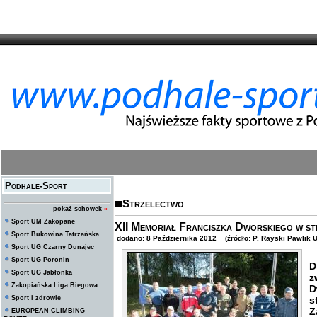
Podhale-Sport
Strzelectwo
pokaż schowek
»
Sport UM Zakopane
XII Memoriał Franciszka Dworskiego w st
Sport Bukowina Tatrzańska
dodano: 8 Października 2012 (źródło: P. Rayski Pawlik 
Sport UG Czarny Dunajec
Sport UG Poronin
D
Sport UG Jabłonka
z
Zakopiańska Liga Biegowa
D
Sport i zdrowie
s
Z
EUROPEAN CLIMBING