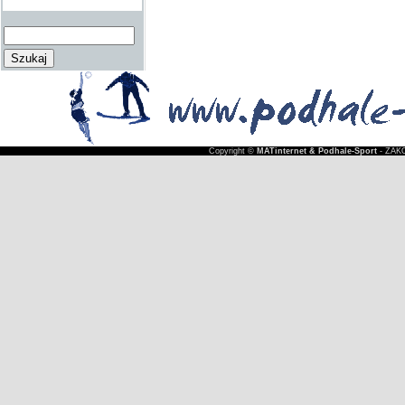
Copyright ©
MATinternet & Podhale-Sport
- ZAKO