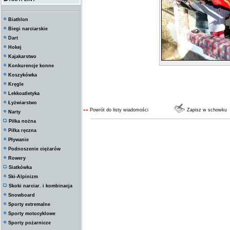
Biathlon
Biegi narciarskie
Dart
Hokej
Kajakarstwo
Konkurencje konne
Koszykówka
Kręgle
Lekkoatletyka
Łyżwiarstwo
««
Powrót do listy wiadomości
Zapisz w schowku
Narty
Piłka nożna
Piłka ręczna
Pływanie
Podnoszenie ciężarów
Rowery
Siatkówka
Ski-Alpinizm
Skoki narciar. i kombinacja
Snowboard
Sporty extremalne
Sporty motocyklowe
Sporty pożarnicze