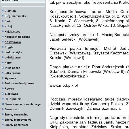
tak jak w zeszłym roku, reprezentanci Krak
Kolejność końcowa Tauron Media Cup 
Biathlon
Koszykówce: 1. SklepKoszykarza.pl, 2. War
Biegi narciarskie
6. Konin, 7. Włocławek, 8. kibicfanshop.p
Dart
NaszRynek.pl, 12. Ostrów Wlkp., 13. Słupsk
Hokej
Kajakarstwo
Najlepsi strzelcy turnieju: 1. Maciej Bonec
Konkurencje konne
Jacek Seklecki (Włocławek)
Koszykówka
Kręgle
Pierwsza piątka turnieju: Michał Jędrz
Ciszewski (Warszawa), Krzysztof Kaczmarcz
Lekkoatletyka
Kolisko (Wrocław I)
Łyżwiarstwo
Narty
Druga piątka turnieju: Piotr Andrzejczak 
Piłka nożna
Gdańsk), Damian Filipowski (Wrocław II)
Piłka ręczna
(SklepKoszykarza.pl)
Pływanie
Podnoszenie ciężarów
www.mpd.plk.pl
Rowery
Siatkówka
Podczas imprezy rozegrano także tradycyj
Ski-Alpinizm
dzięki wsparciu firmy Carlsberg Polska.
Skoki narciar. i kombinacja
Dominik Szewczyk i Dariusz Szarmach.
Snowboard
Sporty extremalne
Nagrody uczestnikom turnieju podczas uro
Sporty motocyklowe
OPO Zakopane Jan Tadeusz Janik, naczelnik
Sporty pożarnicze
Kiełpińska, redaktor Zdzisław Sroka 