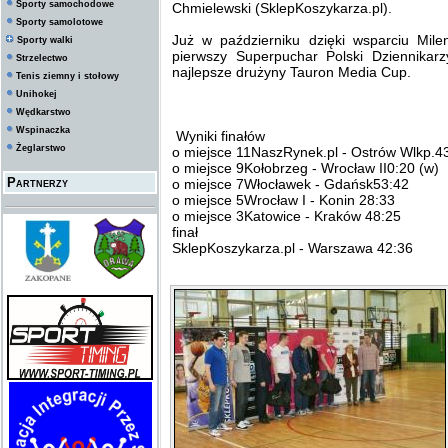
Sporty samochodowe
Chmielewski (SklepKoszykarza.pl).
Sporty samolotowe
Już w październiku dzięki wsparciu Mil
Sporty walki
pierwszy Superpuchar Polski Dziennika
Strzelectwo
najlepsze drużyny Tauron Media Cup.
Tenis ziemny i stołowy
Unihokej
Wędkarstwo
Wspinaczka
Wyniki finałów
Żeglarstwo
o miejsce 11NaszRynek.pl - Ostrów Wlkp.4
o miejsce 9Kołobrzeg - Wrocław II0:20 (w)
Partnerzy
o miejsce 7Włocławek - Gdańsk53:42
o miejsce 5Wrocław I - Konin 28:33
o miejsce 3Katowice - Kraków 48:25
finał
SklepKoszykarza.pl - Warszawa 42:36