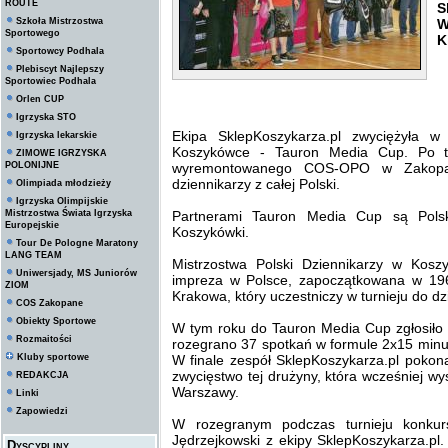
ROUTE
S
Szkoła Mistrzostwa
W
Sportowego
K
Sportowcy Podhala
Plebiscyt Najlepszy
Sportowiec Podhala
Orlen CUP
Igrzyska STO
Ekipa SklepKoszykarza.pl zwyciężyła w
Igrzyska lekarskie
Koszykówce - Tauron Media Cup. Po tr
ZIMOWE IGRZYSKA
POLONIJNE
wyremontowanego COS-OPO w Zakopan
dziennikarzy z całej Polski.
Olimpiada młodzieży
Igrzyska Olimpijskie
Mistrzostwa Świata Igrzyska
Partnerami Tauron Media Cup są Pols
Europejskie
Koszykówki.
Tour De Pologne Maratony
LANG TEAM
Mistrzostwa Polski Dziennikarzy w Kosz
Uniwersjady, MS Juniorów
impreza w Polsce, zapoczątkowana w 196
ZIOM
Krakowa, który uczestniczy w turnieju do dz
COS Zakopane
Obiekty Sportowe
W tym roku do Tauron Media Cup zgłosiło si
Rozmaitości
rozegrano 37 spotkań w formule 2x15 minu
Kluby sportowe
W finale zespół SklepKoszykarza.pl pokon
zwycięstwo tej drużyny, która wcześniej w
REDAKCJA
Warszawy.
Linki
Zapowiedzi
W rozegranym podczas turnieju konkur
Jędrzejkowski z ekipy SklepKoszykarza.pl.
Dyscypliny