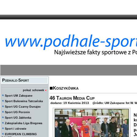
Podhale-Sport
Koszykówka
pokaż schowek
»
Sport UM Zakopane
46 Tauron Media Cup
Sport Bukowina Tatrzańska
dodano: 19 Kwietnia 2013 (źródło: UM Zakopane fot W. W
Sport UG Czarny Dunajec
Sport UG Poronin
N
Sport UG Jabłonka
k
Zakopiańska Liga Biegowa
D
Sport i zdrowie
p
J
EUROPEAN CLIMBING