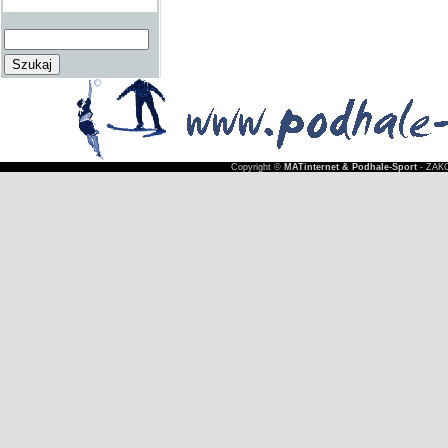
Copyright ©
MATinternet & Podhale-Sport
- ZAKO