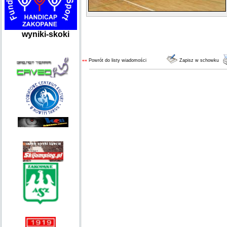
wyniki-skoki
««
Powrót do listy wiadomości
Zapisz w schowku