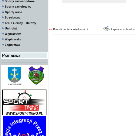
Sporty samochodowe
Sporty samolotowe
Sporty walki
Strzelectwo
Tenis ziemny i stołowy
Unihokej
««
Powrót do listy wiadomości
Zapisz w schowku
Wędkarstwo
Wspinaczka
Żeglarstwo
Partnerzy