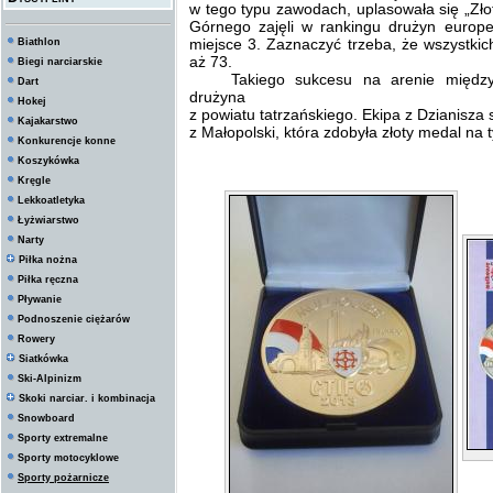
w tego typu zawodach, uplasowała się „Złot
Górnego zajęli w rankingu drużyn europe
miejsce 3. Zaznaczyć trzeba, że wszystkic
Biathlon
aż 73.
Biegi narciarskie
Takiego sukcesu na arenie międz
Dart
drużyna
Hokej
z powiatu tatrzańskiego. Ekipa z Dzianisza 
Kajakarstwo
z Małopolski, która zdobyła złoty medal na 
Konkurencje konne
Koszykówka
Kręgle
Lekkoatletyka
Łyżwiarstwo
Narty
Piłka nożna
Piłka ręczna
Pływanie
Podnoszenie ciężarów
Rowery
Siatkówka
Ski-Alpinizm
Skoki narciar. i kombinacja
Snowboard
Sporty extremalne
Sporty motocyklowe
Sporty pożarnicze