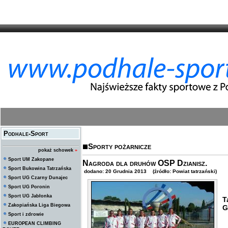
Podhale-Sport
Sporty pożarnicze
pokaż schowek
»
Sport UM Zakopane
Nagroda dla druhów OSP Dzianisz.
Sport Bukowina Tatrzańska
dodano: 20 Grudnia 2013 (źródło: Powiat tatrzański)
Sport UG Czarny Dunajec
Sport UG Poronin
D
Sport UG Jabłonka
T
Zakopiańska Liga Biegowa
G
Sport i zdrowie
EUROPEAN CLIMBING