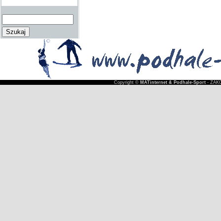
Copyright ©
MATinternet & Podhale-Sport
- ZAKO