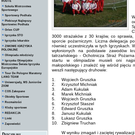
ROUTE
Szkoła Mistrzostwa
Sportowego
Sportowcy Podhala
W
Plebiscyt Najlepszy
o
Sportowiec Podhala
S
Orlen CUP
C
Igrzyska STO
3000 strażaków z 30 krajów, co sprawia
sporcie pożarniczym. Liczna delegacja p
Igrzyska lekarskie
również uczestniczyła w tych Igrzyskach. 
ZIMOWE IGRZYSKA
POLONIJNE
wyłonionych na podstawie zawodów kra
tatrzańskiego - Ochotnicza Straż Pożarn
Olimpiada młodzieży
startu w olimpiadzie musieli oni naj
Igrzyska Olimpijskie
Mistrzostwa Świata Igrzyska
małopolskiego i znaleźć się wśród pięciu 
Europejskie
weszli następujący druhowie:
Tour De Pologne Maratony
LANG TEAM
1.
Wojciech Gruszka
Uniwersjady, MS Juniorów
2.
Krzysztof Michniak
ZIOM
3.
Adam Kukulak
COS Zakopane
4.
Marek Michniak
Obiekty Sportowe
5.
Wojciech Gruszka
Rozmaitości
6.
Krzysztof Staszel
Kluby sportowe
7.
Edward Gruszka
8.
Janusz Kukulak
REDAKCJA
9.
Łukasz Gruszka
Linki
10.
Zbigniew Truchan
Zapowiedzi
W wyniku zmagań i zaciętej rywalizacj
Dyscypliny