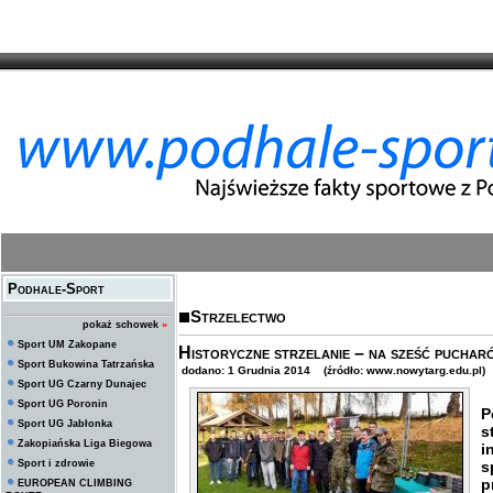
Podhale-Sport
Strzelectwo
pokaż schowek
»
Sport UM Zakopane
Historyczne strzelanie – na sześć puchar
Sport Bukowina Tatrzańska
dodano: 1 Grudnia 2014 (źródło: www.nowytarg.edu.pl)
Sport UG Czarny Dunajec
Sport UG Poronin
P
Sport UG Jabłonka
s
Zakopiańska Liga Biegowa
i
Sport i zdrowie
s
p
EUROPEAN CLIMBING