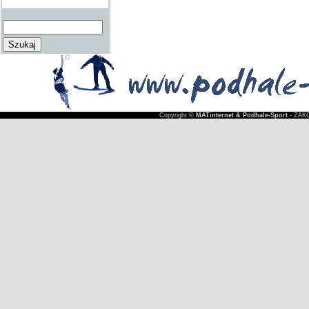
Copyright ©
MATinternet & Podhale-Sport
- ZAKO