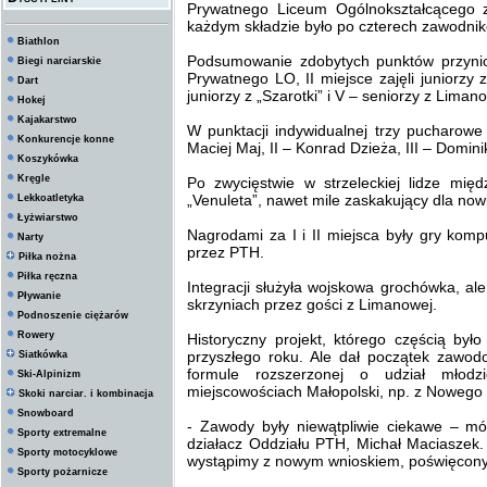
Prywatnego Liceum Ogólnokształcącego
każdym składzie było po czterech zawodni
Biathlon
Podsumowanie zdobytych punktów przynios
Biegi narciarskie
Prywatnego LO, II miejsce zajęli juniorzy z
Dart
juniorzy z „Szarotki” i V – seniorzy z Liman
Hokej
Kajakarstwo
W punktacji indywidualnej trzy pucharowe
Konkurencje konne
Maciej Maj, II – Konrad Dzieża, III – Domini
Koszykówka
Kręgle
Po zwycięstwie w strzeleckiej lidze międ
„Venuleta”, nawet mile zaskakujący dla nowi
Lekkoatletyka
Łyżwiarstwo
Nagrodami za I i II miejsca były gry kom
Narty
przez PTH.
Piłka nożna
Piłka ręczna
Integracji służyła wojskowa grochówka, ale
Pływanie
skrzyniach przez gości z Limanowej.
Podnoszenie ciężarów
Rowery
Historyczny projekt, którego częścią był
przyszłego roku. Ale dał początek zawo
Siatkówka
formule rozszerzonej o udział młod
Ski-Alpinizm
miejscowościach Małopolski, np. z Nowego
Skoki narciar. i kombinacja
Snowboard
- Zawody były niewątpliwie ciekawe – mó
Sporty extremalne
działacz Oddziału PTH, Michał Maciaszek.
Sporty motocyklowe
wystąpimy z nowym wnioskiem, poświęcony
Sporty pożarnicze