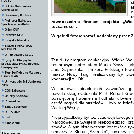
ROUTE
s
Szkoła Mistrzostwa
k
Sportowego
o
Sportowcy Podhala
t
Plebiscyt Najlepszy
równocześnie finałem projektu „Wi
Sportowiec Podhala
tożsamość”.
Orlen CUP
Igrzyska STO
W galerii fotoreportaż nadesłany przez 
Igrzyska lekarskie
ZIMOWE IGRZYSKA
POLONIJNE
Olimpiada młodzieży
Ten duży program edukacyjny „Wielka Woj
Igrzyska Olimpijskie
Mistrzostwa Świata Igrzyska
honorowym patronatem Marka Sowy – Mar
Europejskie
Jana Szymczaka – prezesa Polskiego Towa
Tour De Pologne Maratony
miasto Nowy Targ, realizowany był pr
LANG TEAM
kooperacji z LOK.
Uniwersjady, MS Juniorów
ZIOM
W przerwie strzeleckich zawodów, gd
COS Zakopane
nowotarskiego Oddziału PTH, Robert Kowal
Obiekty Sportowe
poświęconą I wojnie na Podhalu, głównie b
Rozmaitości
część nagród dla strzelców – były to ksią
Kluby sportowe
Wielkiej Wojny”.
REDAKCJA
Nieprzypadkowy był też czas wojskowego st
Linki
Narodowej, ze Świętem Niepodległości, pr
Zapowiedzi
zrywów. W tym historycznym kontekście rywal
seniorzy z Klubu „Szarotka”, juniorzy i
Dyscypliny