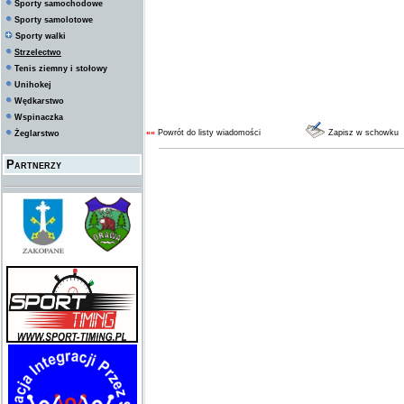
Sporty samochodowe
Sporty samolotowe
Sporty walki
Strzelectwo
Tenis ziemny i stołowy
Unihokej
Wędkarstwo
Wspinaczka
««
Powrót do listy wiadomości
Zapisz w schowku
Żeglarstwo
Partnerzy