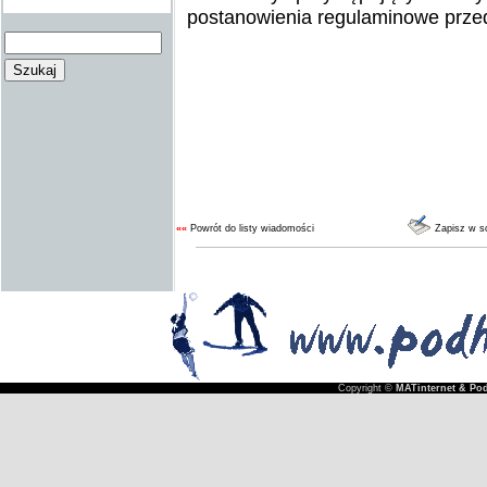
postanowienia regulaminowe przed
««
Powrót do listy wiadomości
Zapisz w s
Copyright ©
MATinternet & Pod