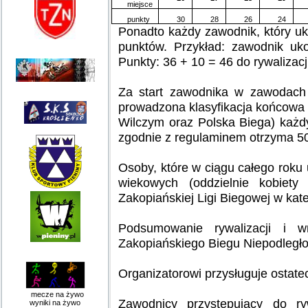
miejsce
punkty
30
28
26
24
Ponadto każdy zawodnik, który u
punktów. Przykład: zawodnik uko
Punkty: 36 + 10 = 46 do rywalizacj
Za start zawodnika w zawodach 
prowadzona klasyfikacja końcowa 
Wilczym oraz Polska Biega) każd
zgodnie z regulaminem otrzyma 5
Osoby, które w ciągu całego roku
wiekowych (oddzielnie kobiety
Zakopiańskiej Ligi Biegowej w kat
Podsumowanie rywalizacji i w
Zakopiańskiego Biegu Niepodległoś
Organizatorowi przysługuje ostate
mecze na żywo
Zawodnicy przystępujący do ry
wyniki na żywo