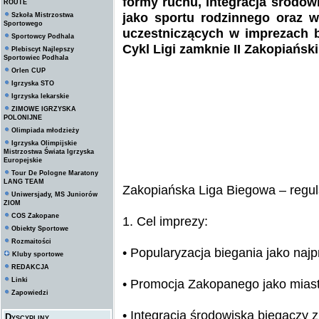
formy ruchu, integracja środowi
ROUTE
jako sportu rodzinnego oraz w
Szkoła Mistrzostwa
Sportowego
uczestniczących w imprezach 
Sportowcy Podhala
Cykl Ligi zamknie II Zakopiański
Plebiscyt Najlepszy
Sportowiec Podhala
Orlen CUP
Igrzyska STO
Igrzyska lekarskie
ZIMOWE IGRZYSKA
POLONIJNE
Olimpiada młodzieży
Igrzyska Olimpijskie
Mistrzostwa Świata Igrzyska
Europejskie
Tour De Pologne Maratony
LANG TEAM
Zakopiańska Liga Biegowa – regu
Uniwersjady, MS Juniorów
ZIOM
COS Zakopane
1. Cel imprezy:
Obiekty Sportowe
Rozmaitości
• Popularyzacja biegania jako najp
Kluby sportowe
REDAKCJA
Linki
• Promocja Zakopanego jako miast
Zapowiedzi
• Integracja środowiska biegaczy z 
Dyscypliny