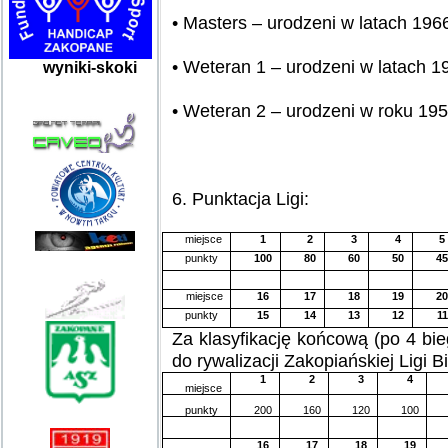
• Masters – urodzeni w latach 196
• Weteran 1 – urodzeni w latach 1
wyniki-skoki
• Weteran 2 – urodzeni w roku 1955
6. Punktacja Ligi:
miejsce
1
2
3
4
5
punkty
100
80
60
50
4
miejsce
16
17
18
19
2
punkty
15
14
13
12
11
Za klasyfikację końcową (po 4 b
do rywalizacji Zakopiańskiej Ligi 
1
2
3
4
miejsce
punkty
200
160
120
100
16
17
18
19