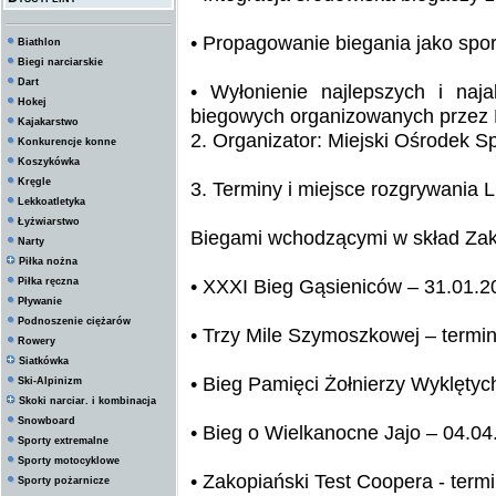
• Propagowanie biegania jako spo
Biathlon
Biegi narciarskie
Dart
• Wyłonienie najlepszych i naj
Hokej
biegowych organizowanych przez M
Kajakarstwo
2. Organizator: Miejski Ośrodek S
Konkurencje konne
Koszykówka
Kręgle
3. Terminy i miejsce rozgrywania L
Lekkoatletyka
Łyżwiarstwo
Biegami wchodzącymi w skład Zako
Narty
Piłka nożna
• XXXI Bieg Gąsieniców – 31.01.2
Piłka ręczna
Pływanie
Podnoszenie ciężarów
• Trzy Mile Szymoszkowej – termin
Rowery
Siatkówka
• Bieg Pamięci Żołnierzy Wyklętyc
Ski-Alpinizm
Skoki narciar. i kombinacja
Snowboard
• Bieg o Wielkanocne Jajo – 04.04
Sporty extremalne
Sporty motocyklowe
• Zakopiański Test Coopera - termi
Sporty pożarnicze