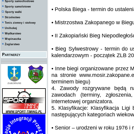
Sporty samochodowe
Sporty samolotowe
• Polska Biega - termin do ustalen
Sporty walki
Strzelectwo
• Mistrzostwa Zakopanego w Biegu
Tenis ziemny i stołowy
Unihokej
Wędkarstwo
• II Zakopiański Bieg Niepodległo
Wspinaczka
Żeglarstwo
• Bieg Sylwestrowy - termin do u
kalendarzowym - początek ZLB 20
Partnerzy
• Inne biegi organizowane przez 
na stronie www.mosir.zakopane.e
terminem biegu)
4. Zawody rozgrywane będą na
zawodach (terminy, zgłoszenia
internetowej organizatora.
5. Klasyfikacje: Klasyfikacja Li
następujących kategoriach wiekow
• Senior – urodzeni w roku 1976 i 