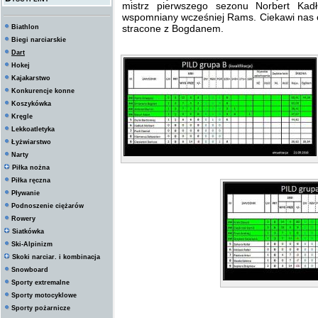
mistrz pierwszego sezonu Norbert Kad
wspomniany wcześniej Rams. Ciekawi nas 
stracone z Bogdanem.
Biathlon
Biegi narciarskie
Dart
Hokej
Kajakarstwo
Konkurencje konne
Koszykówka
Kręgle
Lekkoatletyka
Łyżwiarstwo
Narty
Piłka nożna
Piłka ręczna
Pływanie
Podnoszenie ciężarów
Rowery
Siatkówka
Ski-Alpinizm
Skoki narciar. i kombinacja
Snowboard
Sporty extremalne
Sporty motocyklowe
Sporty pożarnicze