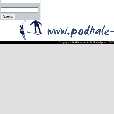
Copyright ©
MATinternet & Podhale-Sport
- ZAKO