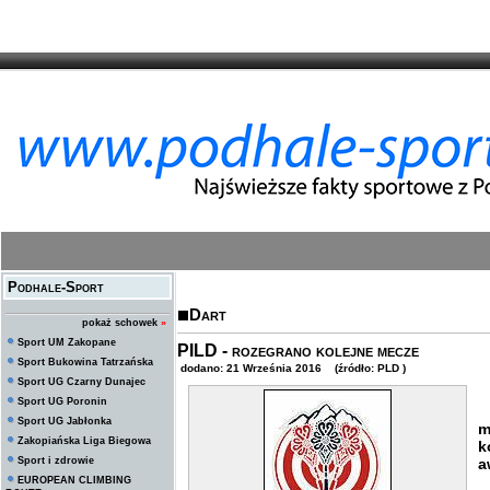
Podhale-Sport
Dart
pokaż schowek
»
Sport UM Zakopane
PILD - rozegrano kolejne mecze
Sport Bukowina Tatrzańska
dodano: 21 Września 2016 (źródło: PLD )
Sport UG Czarny Dunajec
Sport UG Poronin
W
Sport UG Jabłonka
m
Zakopiańska Liga Biegowa
k
Sport i zdrowie
a
EUROPEAN CLIMBING