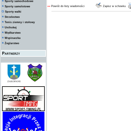
Sporty samochodowe
««
Powrót do listy wiadomości
Zapisz w schowku
Sporty samolotowe
Sporty walki
Strzelectwo
Tenis ziemny i stołowy
Unihokej
Wędkarstwo
Wspinaczka
Żeglarstwo
Partnerzy