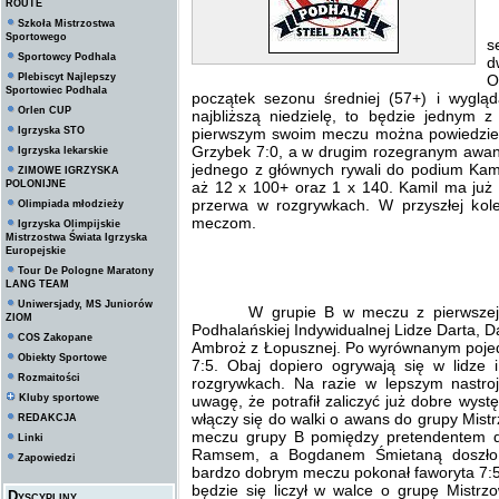
ROUTE
Szkoła Mistrzostwa
D
Sportowego
s
Sportowcy Podhala
d
Plebiscyt Najlepszy
O
Sportowiec Podhala
początek sezonu średniej (57+) i wygląd
Orlen CUP
najbliższą niedzielę, to będzie jednym 
Igrzyska STO
pierwszym swoim meczu można powiedzieć
Grzybek 7:0, a w drugim rozegranym awa
Igrzyska lekarskie
jednego z głównych rywali do podium Kami
ZIMOWE IGRZYSKA
POLONIJNE
aż 12 x 100+ oraz 1 x 140. Kamil ma ju
przerwa w rozgrywkach. W przyszłej kole
Olimpiada młodzieży
meczom.
Igrzyska Olimpijskie
Mistrzostwa Świata Igrzyska
Europejskie
Tour De Pologne Maratony
LANG TEAM
Uniwersjady, MS Juniorów
W grupie B w meczu z pierwszej kole
ZIOM
Podhalańskiej Indywidualnej Lidze Darta, D
COS Zakopane
Ambroż z Łopusznej. Po wyrównanym pojedy
Obiekty Sportowe
7:5. Obaj dopiero ogrywają się w lidze 
Rozmaitości
rozgrywkach. Na razie w lepszym nastro
Kluby sportowe
uwagę, że potrafił zaliczyć już dobre wys
włączy się do walki o awans do grupy Mist
REDAKCJA
meczu grupy B pomiędzy pretendentem d
Linki
Ramsem, a Bogdanem Śmietaną doszło 
Zapowiedzi
bardzo dobrym meczu pokonał faworyta 7:5
będzie się liczył w walce o grupę Mistrz
Dyscypliny