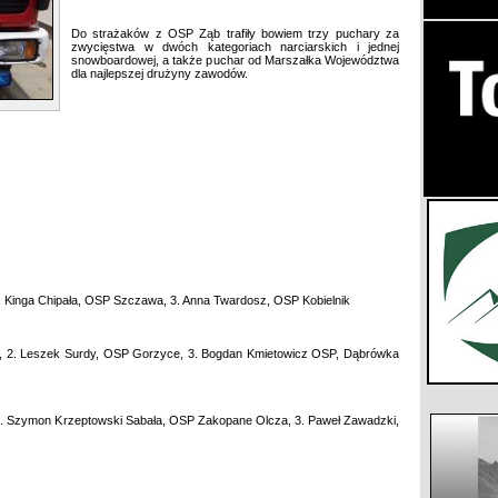
Do strażaków z OSP Ząb trafiły bowiem trzy puchary za
zwycięstwa w dwóch kategoriach narciarskich i jednej
snowboardowej, a także puchar od Marszałka Województwa
dla najlepszej drużyny zawodów.
 Kinga Chipała, OSP Szczawa, 3. Anna Twardosz, OSP Kobielnik
a, 2. Leszek Surdy, OSP Gorzyce, 3. Bogdan Kmietowicz OSP, Dąbrówka
. Szymon Krzeptowski Sabała, OSP Zakopane Olcza, 3. Paweł Zawadzki,