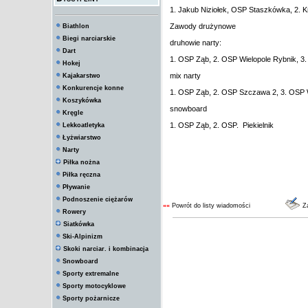
1. Jakub Niziołek, OSP Staszkówka, 2. 
Zawody drużynowe
Biathlon
Biegi narciarskie
druhowie narty:
Dart
1. OSP Ząb, 2. OSP Wielopole Rybnik, 3
Hokej
mix narty
Kajakarstwo
Konkurencje konne
1. OSP Ząb, 2. OSP Szczawa 2, 3. OSP W
Koszykówka
snowboard
Kręgle
1. OSP Ząb, 2. OSP. Piekielnik
Lekkoatletyka
Łyżwiarstwo
Narty
Piłka nożna
Piłka ręczna
Pływanie
Podnoszenie ciężarów
««
Powrót do listy wiadomości
Za
Rowery
Siatkówka
Ski-Alpinizm
Skoki narciar. i kombinacja
Snowboard
Sporty extremalne
Sporty motocyklowe
Sporty pożarnicze