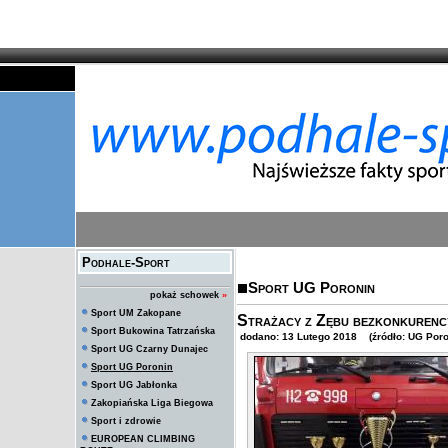
Podhale-Sport
Sport UG Poronin
pokaż schowek
»
Sport UM Zakopane
Strażacy z Zębu bezkonkurenc
Sport Bukowina Tatrzańska
dodano: 13 Lutego 2018 (źródło: UG Poro
Sport UG Czarny Dunajec
Sport UG Poronin
Sport UG Jabłonka
Zakopiańska Liga Biegowa
Sport i zdrowie
EUROPEAN CLIMBING