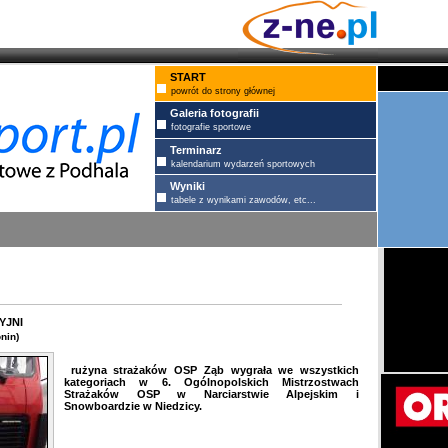
START
powrót do strony głównej
Galeria fotografii
fotografie sportowe
Terminarz
kalendarium wydarzeń sportowych
Wyniki
tabele z wynikami zawodów, etc...
yjni
nin)
rużyna strażaków OSP Ząb wygrała we wszystkich
kategoriach w 6. Ogólnopolskich Mistrzostwach
Strażaków OSP w Narciarstwie Alpejskim i
Snowboardzie w Niedzicy.