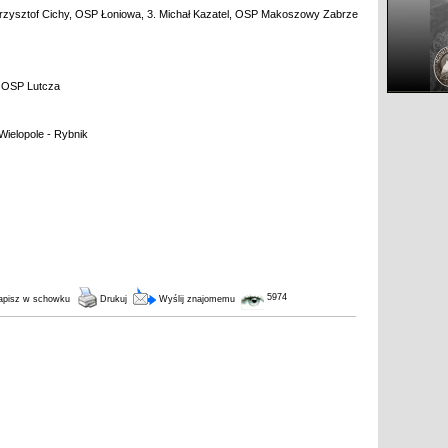
Krzysztof Cichy, OSP Łoniowa, 3. Michał Kazatel, OSP Makoszowy Zabrze
. OSP Lutcza
ielopole - Rybnik
5974
pisz w schowku
Drukuj
Wyślij znajomemu