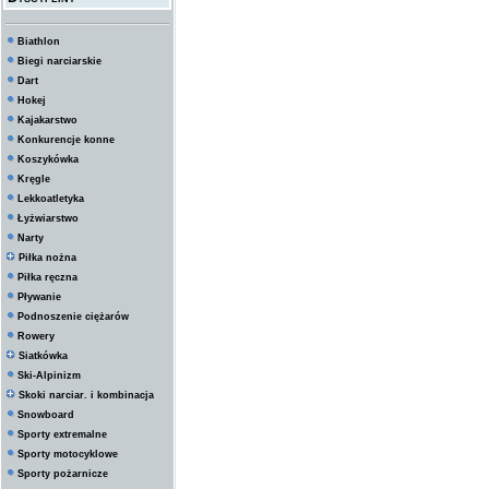
Biathlon
Biegi narciarskie
Dart
Hokej
Kajakarstwo
Konkurencje konne
Koszykówka
Kręgle
Lekkoatletyka
Łyżwiarstwo
Narty
Piłka nożna
Piłka ręczna
Pływanie
Podnoszenie ciężarów
Rowery
Siatkówka
Ski-Alpinizm
Skoki narciar. i kombinacja
Snowboard
Sporty extremalne
Sporty motocyklowe
Sporty pożarnicze