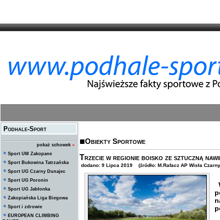
Podhale-Sport
Obiekty Sportowe
pokaż schowek
»
Sport UM Zakopane
Trzecie w regionie boisko ze sztuczną nawi
Sport Bukowina Tatrzańska
dodano: 9 Lipca 2019 (źródło: M.Rafacz AP Wisła Czarny
Sport UG Czarny Dunajec
Sport UG Poronin
W
Sport UG Jabłonka
p
Zakopiańska Liga Biegowa
n
Sport i zdrowie
p
EUROPEAN CLIMBING