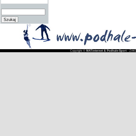
Copyright ©
MATinternet & Podhale-Sport
- ZAKO