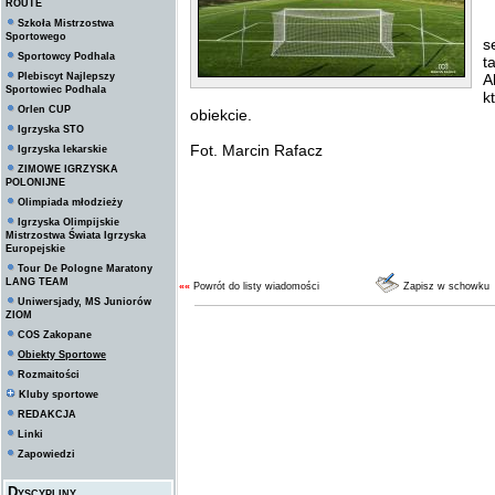
ROUTE
Szkoła Mistrzostwa
S
Sportowego
s
Sportowcy Podhala
t
Plebiscyt Najlepszy
A
Sportowiec Podhala
k
Orlen CUP
obiekcie.
Igrzyska STO
Fot. Marcin Rafacz
Igrzyska lekarskie
ZIMOWE IGRZYSKA
POLONIJNE
Olimpiada młodzieży
Igrzyska Olimpijskie
Mistrzostwa Świata Igrzyska
Europejskie
Tour De Pologne Maratony
LANG TEAM
««
Powrót do listy wiadomości
Zapisz w schowku
Uniwersjady, MS Juniorów
ZIOM
COS Zakopane
Obiekty Sportowe
Rozmaitości
Kluby sportowe
REDAKCJA
Linki
Zapowiedzi
Dyscypliny