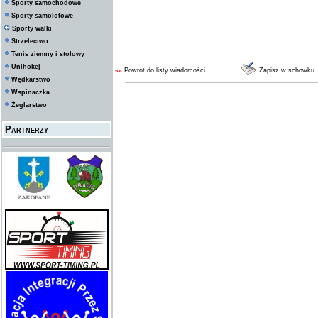
Sporty samochodowe
Sporty samolotowe
Sporty walki
Strzelectwo
Tenis ziemny i stołowy
Unihokej
««
Powrót do listy wiadomości
Zapisz w schowku
Wędkarstwo
Wspinaczka
Żeglarstwo
Partnerzy