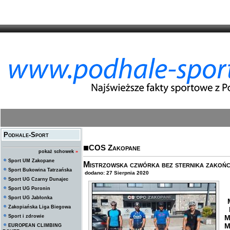
Podhale-Sport
COS Zakopane
pokaż schowek
»
Sport UM Zakopane
Mistrzowska czwórka bez sternika zakoń
Sport Bukowina Tatrzańska
dodano: 27 Sierpnia 2020
Sport UG Czarny Dunajec
Sport UG Poronin
M
Sport UG Jabłonka
M
Zakopiańska Liga Biegowa
M
Sport i zdrowie
M
M
EUROPEAN CLIMBING