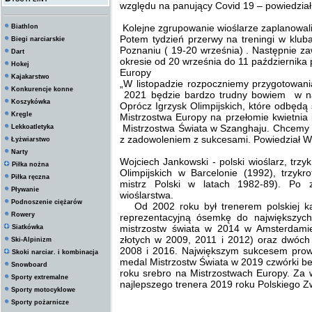
względu na panujący Covid 19 – powiedział
Kolejne zgrupowanie wioślarze zaplanowali
Biathlon
Potem tydzień przerwy na treningi w klu
Biegi narciarskie
Poznaniu ( 19-20 września) . Następnie 
Dart
okresie od 20 września do 11 października
Hokej
Europy
Kajakarstwo
„W listopadzie rozpoczniemy przygotowani
Konkurencje konne
2021 będzie bardzo trudny bowiem w na
Koszykówka
Oprócz Igrzysk Olimpijskich, które odbędą
Kręgle
Mistrzostwa Europy na przełomie kwietnia
Mistrzostwa Świata w Szanghaju. Chcemy w
Lekkoatletyka
z zadowoleniem z sukcesami. Powiedział W
Łyżwiarstwo
Narty
Wojciech Jankowski - polski wioślarz, trzy
Piłka nożna
Olimpijskich w Barcelonie (1992), trzykr
Piłka ręczna
mistrz Polski w latach 1982-89). Po z
Pływanie
wioślarstwa.
Podnoszenie ciężarów
Od 2002 roku był trenerem polskiej kad
Rowery
reprezentacyjną ósemkę do największyc
mistrzostw świata w 2014 w Amsterdamie
Siatkówka
złotych w 2009, 2011 i 2012) oraz dwóch 
Ski-Alpinizm
2008 i 2016. Największym sukcesem prowa
Skoki narciar. i kombinacja
medal Mistrzostw Świata w 2019 czwórki b
Snowboard
roku srebro na Mistrzostwach Europy. Za 
Sporty extremalne
najlepszego trenera 2019 roku Polskiego Z
Sporty motocyklowe
Sporty pożarnicze