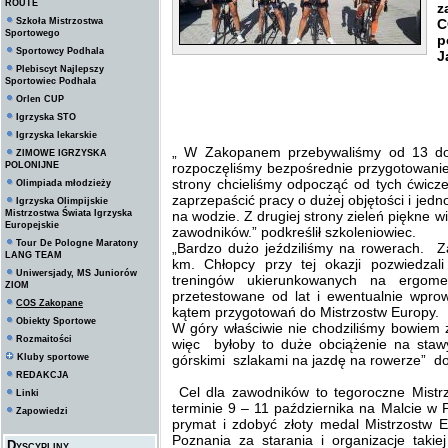
ROUTE
z
Szkoła Mistrzostwa
C
Sportowego
p
Sportowcy Podhala
J
Plebiscyt Najlepszy
Sportowiec Podhala
Orlen CUP
Igrzyska STO
Igrzyska lekarskie
„ W Zakopanem przebywaliśmy od 13 do
ZIMOWE IGRZYSKA
POLONIJNE
rozpoczęliśmy bezpośrednie przygotowani
strony chcieliśmy odpocząć od tych ćwicze
Olimpiada młodzieży
zaprzepaścić pracy o dużej objętości i jed
Igrzyska Olimpijskie
Mistrzostwa Świata Igrzyska
na wodzie. Z drugiej strony zieleń piękne 
Europejskie
zawodników.” podkreślił szkoleniowiec.
Tour De Pologne Maratony
„Bardzo dużo jeździliśmy na rowerach. 
LANG TEAM
km. Chłopcy przy tej okazji pozwiedzali
Uniwersjady, MS Juniorów
treningów ukierunkowanych na ergome
ZIOM
przetestowane od lat i ewentualnie wpro
COS Zakopane
kątem przygotowań do Mistrzostw Europy.
Obiekty Sportowe
W góry właściwie nie chodziliśmy bowiem
Rozmaitości
więc byłoby to duże obciążenie na staw
Kluby sportowe
górskimi szlakami na jazdę na rowerze” do
REDAKCJA
Cel dla zawodników to tegoroczne Mistr
Linki
terminie 9 – 11 października na Malcie w
Zapowiedzi
prymat i zdobyć złoty medal Mistrzostw 
Poznania za starania i organizacje taki
Dyscypliny