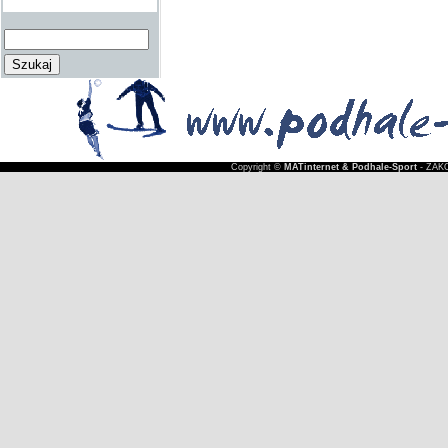
Copyright ©
MATinternet & Podhale-Sport
- ZAKO