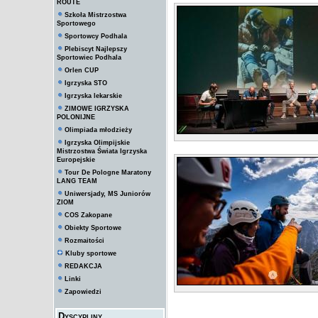
ROUTE
Szkoła Mistrzostwa
Sportowego
Sportowcy Podhala
Plebiscyt Najlepszy
Sportowiec Podhala
Orlen CUP
Igrzyska STO
Igrzyska lekarskie
ZIMOWE IGRZYSKA
POLONIJNE
Olimpiada młodzieży
Igrzyska Olimpijskie
Mistrzostwa Świata Igrzyska
Europejskie
Tour De Pologne Maratony
LANG TEAM
Uniwersjady, MS Juniorów
ZIOM
COS Zakopane
Obiekty Sportowe
Rozmaitości
Kluby sportowe
REDAKCJA
Linki
Zapowiedzi
Dyscypliny