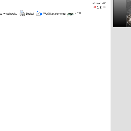
strona: 2/2
1
2
2750
sz w schowku
Drukuj
Wyślij znajomemu