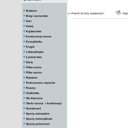
Biathlon
««
Powrót do listy wiadomości
Zapi
Biegi narciarskie
Dart
Hokej
Kajakarstwo
Konkurencje konne
Koszykówka
Kręgle
Lekkoatletyka
Łyżwiarstwo
Narty
Piłka nożna
Piłka ręczna
Pływanie
Podnoszenie ciężarów
Rowery
Siatkówka
Ski-Alpinizm
Skoki narciar. i kombinacja
Snowboard
Sporty extremalne
Sporty motocyklowe
Sporty pożarnicze