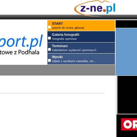
START
powrót do strony głównej
Galeria fotografii
fotografie sportowe
Terminarz
kalendarium wydarzeń sportowych
Wyniki
tabele z wynikami zawodów, etc...