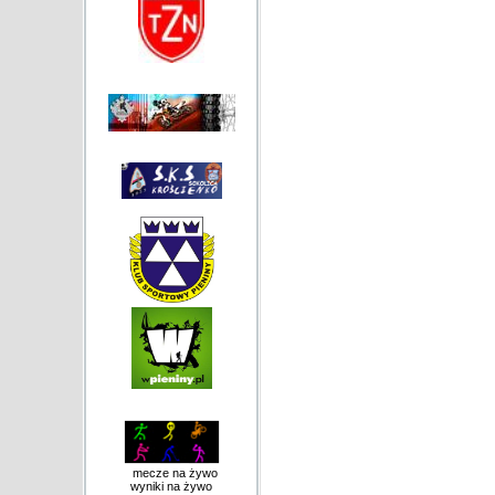
mecze na żywo
wyniki na żywo