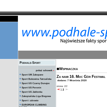
Podhale-Sport
Wspinaczka
pokaż schowek
»
Sport UM Zakopane
Za nami 16. Moc Gór Festiwal
Sport Bukowina Tatrzańska
dodano: 7 Września 2020
Sport UG Czarny Dunajec
strona: 2/2
Sport UG Poronin
1
2
Sport UG Jabłonka
Zakopiańska Liga Biegowa
Sport i zdrowie
EUROPEAN CLIMBING