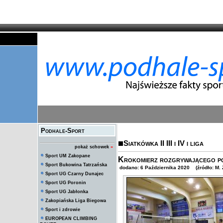
Podhale-Sport
Siatkówka II III i IV i liga
pokaż schowek
»
Sport UM Zakopane
Krokomierz rozgrywającego po
Sport Bukowina Tatrzańska
dodano: 6 Października 2020 (źródło: M.
Sport UG Czarny Dunajec
Sport UG Poronin
Sport UG Jabłonka
Zakopiańska Liga Biegowa
Sport i zdrowie
EUROPEAN CLIMBING