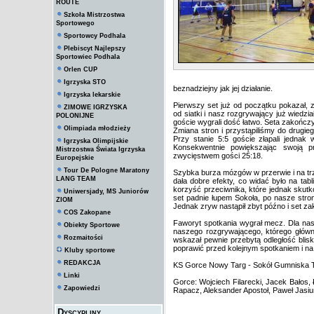
ROUTE
Szkoła Mistrzostwa
Sportowego
Sportowcy Podhala
Plebiscyt Najlepszy
Sportowiec Podhala
Orlen CUP
Igrzyska STO
beznadziejny jak jej działanie.
Igrzyska lekarskie
Pierwszy set już od początku pokazał,
ZIMOWE IGRZYSKA
od siatki i nasz rozgrywający już wiedz
POLONIJNE
goście wygrali dość łatwo. Seta zakończ
Olimpiada młodzieży
Zmiana stron i przystąpiliśmy do drugie
Przy stanie 5:5 goście złapali jednak w
Igrzyska Olimpijskie
Konsekwentnie powiększając swoją p
Mistrzostwa Świata Igrzyska
zwycięstwem gości 25:18.
Europejskie
Tour De Pologne Maratony
Szybka burza mózgów w przerwie i na tr
LANG TEAM
dała dobre efekty, co widać było na ta
korzyść przeciwnika, które jednak skut
Uniwersjady, MS Juniorów
set padnie łupem Sokoła, po nasze stron
ZIOM
Jednak zryw nastąpił zbyt późno i set za
COS Zakopane
Faworyt spotkania wygrał mecz. Dla n
Obiekty Sportowe
naszego rozgrywającego, którego główny
Rozmaitości
wskazał pewnie przebytą odległość blisk
poprawić przed kolejnym spotkaniem i na
Kluby sportowe
REDAKCJA
KS Gorce Nowy Targ - Sokół Gumniska Ta
Linki
Gorce: Wojciech Filarecki, Jacek Bałos
Zapowiedzi
Rapacz, Aleksander Apostoł, Paweł Jasiu
Dyscypliny