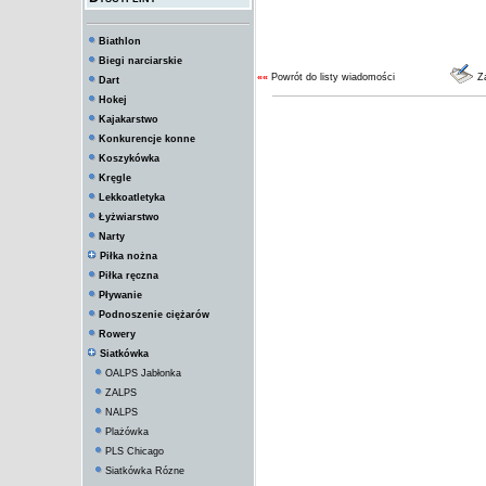
Biathlon
Biegi narciarskie
««
Powrót do listy wiadomości
Za
Dart
Hokej
Kajakarstwo
Konkurencje konne
Koszykówka
Kręgle
Lekkoatletyka
Łyżwiarstwo
Narty
Piłka nożna
Piłka ręczna
Pływanie
Podnoszenie ciężarów
Rowery
Siatkówka
OALPS Jabłonka
ZALPS
NALPS
Plażówka
PLS Chicago
Siatkówka Rózne