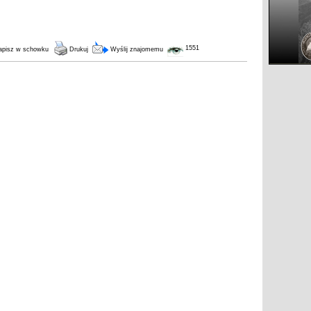
1551
pisz w schowku
Drukuj
Wyślij znajomemu