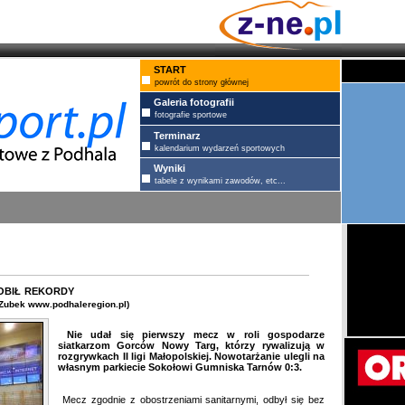
START
powrót do strony głównej
Galeria fotografii
fotografie sportowe
Terminarz
kalendarium wydarzeń sportowych
Wyniki
tabele z wynikami zawodów, etc...
bił rekordy
 Zubek www.podhaleregion.pl)
Nie udał się pierwszy mecz w roli gospodarze
siatkarzom Gorców Nowy Targ, którzy rywalizują w
rozgrywkach II ligi Małopolskiej. Nowotarżanie ulegli na
własnym parkiecie Sokołowi Gumniska Tarnów 0:3.
Mecz zgodnie z obostrzeniami sanitarnymi, odbył się bez