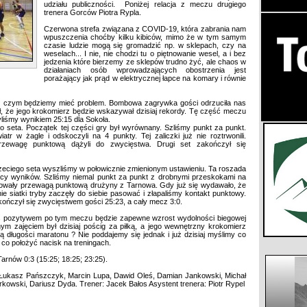
udziału publiczności. Poniżej relacja z meczu drugiego
trenera Gorców Piotra Rypla.
Czerwona strefa związana z COVID-19, która zabrania nam
wpuszczenia choćby kilku kibiców, mimo że w tym samym
czasie ludzie mogą się gromadzić np. w sklepach, czy na
weselach... I nie, nie chodzi tu o piętnowanie wesel, a i bez
jedzenia które bierzemy ze sklepów trudno żyć, ale chaos w
działaniach osób wprowadzających obostrzenia jest
porażający jak prąd w elektrycznej łapce na komary i równie
 z czym będziemy mieć problem. Bombowa zagrywka gości odrzuciła nas
iał, że jego krokomierz będzie wskazywał dzisiaj rekordy. Tę część meczu
yliśmy wynikiem 25:15 dla Sokoła.
go seta. Początek tej części gry był wyrównany. Szliśmy punkt za punkt.
iatr w żagle i odskoczyli na 4 punkty. Tej zaliczki już nie roztrwonili.
rzewagę punktową dążyli do zwycięstwa. Drugi set zakończył się
zeciego seta wyszliśmy w połowicznie zmienionym ustawieniu. Ta roszada
blicy wyników. Szliśmy niemal punkt za punkt z drobnymi przeskokami na
kowały przewagą punktową drużyny z Tarnowa. Gdy już się wydawało, że
ie siatki tryby zaczęły do siebie pasować i złapaliśmy kontakt punktowy.
kończył się zwycięstwem gości 25:23, a cały mecz 3:0.
as pozytywem po tym meczu będzie zapewne wzrost wydolności biegowej
m zajęciem był dzisiaj pościg za piłką, a jego wewnętrzny krokomierz
ą długości maratonu ? Nie poddajemy się jednak i już dzisiaj myślimy co
 co położyć nacisk na treningach.
rnów 0:3 (15:25; 18:25; 23:25).
, Łukasz Pańszczyk, Marcin Lupa, Dawid Oleś, Damian Jankowski, Michał
rkowski, Dariusz Dyda. Trener: Jacek Bałos Asystent trenera: Piotr Rypel