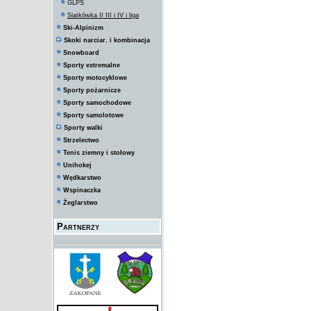
GLPS
Siatkówka II III i IV i liga
Ski-Alpinizm
Skoki narciar. i kombinacja
Snowboard
Sporty extremalne
Sporty motocyklowe
Sporty pożarnicze
Sporty samochodowe
Sporty samolotowe
Sporty walki
Strzelectwo
Tenis ziemny i stołowy
Unihokej
Wędkarstwo
Wspinaczka
Żeglarstwo
Partnerzy