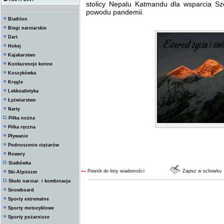
stolicy Nepalu Katmandu dla wsparcia Sz
powodu pandemii.
Biathlon
Biegi narciarskie
Dart
Hokej
Kajakarstwo
Konkurencje konne
Koszykówka
Kręgle
Lekkoatletyka
Łyżwiarstwo
Narty
Piłka nożna
Piłka ręczna
Pływanie
Podnoszenie ciężarów
Rowery
Siatkówka
««
Powrót do listy wiadomości
Zapisz w schowku
Ski-Alpinizm
Skoki narciar. i kombinacja
Snowboard
Sporty extremalne
Sporty motocyklowe
Sporty pożarnicze