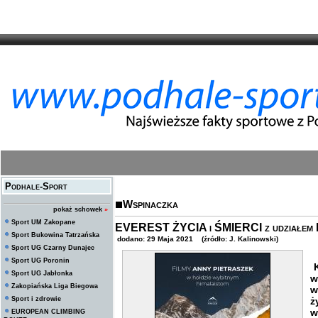
Podhale-Sport
Wspinaczka
pokaż schowek
»
Sport UM Zakopane
EVEREST ŻYCIA i ŚMIERCI z udziałem R
Sport Bukowina Tatrzańska
dodano: 29 Maja 2021 (źródło: J. Kalinowski)
Sport UG Czarny Dunajec
Sport UG Poronin
K
Sport UG Jabłonka
w
Zakopiańska Liga Biegowa
w
Sport i zdrowie
ż
w
EUROPEAN CLIMBING