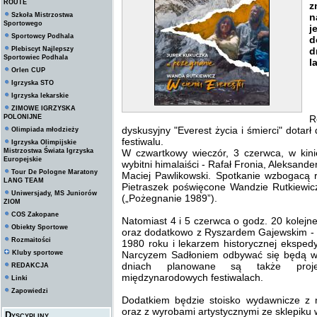
ROUTE
Szkoła Mistrzostwa
n
Sportowego
j
Sportowcy Podhala
d
Plebiscyt Najlepszy
d
Sportowiec Podhala
l
Orlen CUP
Igrzyska STO
Igrzyska lekarskie
ZIMOWE IGRZYSKA
POLONIJNE
R
dyskusyjny "Everest życia i śmierci" dotar
Olimpiada młodzieży
festiwalu.
Igrzyska Olimpijskie
Mistrzostwa Świata Igrzyska
W czwartkowy wieczór, 3 czerwca, w kin
Europejskie
wybitni himalaiści - Rafał Fronia, Aleksande
Tour De Pologne Maratony
Maciej Pawlikowski. Spotkanie wzbogacą 
LANG TEAM
Pietraszek poświęcone Wandzie Rutkiewic
Uniwersjady, MS Juniorów
(„Pożegnanie 1989”).
ZIOM
COS Zakopane
Natomiast 4 i 5 czerwca o godz. 20 kolej
Obiekty Sportowe
oraz dodatkowo z Ryszardem Gajewskim - 
Rozmaitości
1980 roku i lekarzem historycznej eksped
Kluby sportowe
Narcyzem Sadłoniem odbywać się będą w 
dniach planowane są także proje
REDAKCJA
międzynarodowych festiwalach.
Linki
Zapowiedzi
Dodatkiem będzie stoisko wydawnicze z 
oraz z wyrobami artystycznymi ze sklepiku w
Dyscypliny