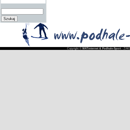
Copyright ©
MATinternet & Podhale-Sport
- ZAKO