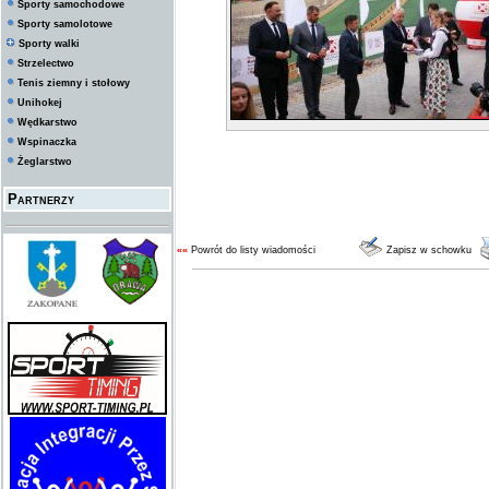
Sporty samochodowe
Sporty samolotowe
Sporty walki
Strzelectwo
Tenis ziemny i stołowy
Unihokej
Wędkarstwo
Wspinaczka
Żeglarstwo
Partnerzy
««
Powrót do listy wiadomości
Zapisz w schowku