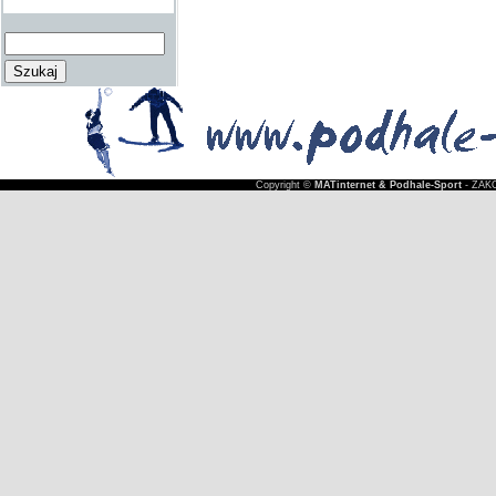
Copyright ©
MATinternet & Podhale-Sport
- ZAKO