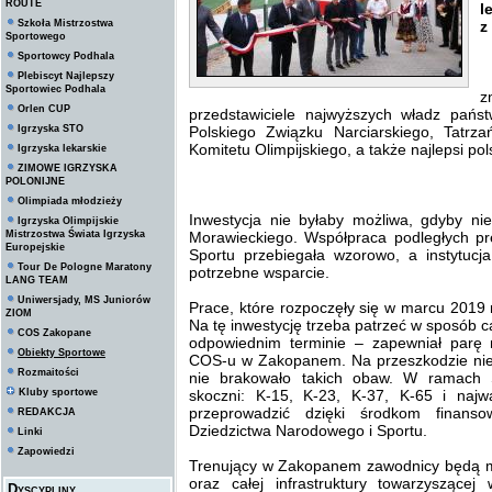
ROUTE
l
Szkoła Mistrzostwa
z
Sportowego
Sportowcy Podhala
Plebiscyt Najlepszy
W
Sportowiec Podhala
z
Orlen CUP
przedstawiciele najwyższych władz pań
Igrzyska STO
Polskiego Związku Narciarskiego, Tatrza
Komitetu Olimpijskiego, a także najlepsi po
Igrzyska lekarskie
ZIMOWE IGRZYSKA
POLONIJNE
Olimpiada młodzieży
Inwestycja nie byłaby możliwa, gdyby n
Igrzyska Olimpijskie
Mistrzostwa Świata Igrzyska
Morawieckiego. Współpraca podległych p
Europejskie
Sportu przebiegała wzorowo, a instytuc
Tour De Pologne Maratony
potrzebne wsparcie.
LANG TEAM
Uniwersjady, MS Juniorów
Prace, które rozpoczęły się w marcu 2019
ZIOM
Na tę inwestycję trzeba patrzeć w sposób c
COS Zakopane
odpowiednim terminie – zapewniał parę 
Obiekty Sportowe
COS-u w Zakopanem. Na przeszkodzie nie
Rozmaitości
nie brakowało takich obaw. W ramach Ś
Kluby sportowe
skoczni: K-15, K-23, K-37, K-65 i najw
przeprowadzić dzięki środkom finans
REDAKCJA
Dziedzictwa Narodowego i Sportu.
Linki
Zapowiedzi
Trenujący w Zakopanem zawodnicy będą mog
oraz całej infrastruktury towarzysząc
Dyscypliny