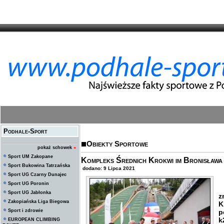
Podhale-Sport
Obiekty Sportowe
pokaż schowek
»
Sport UM Zakopane
Kompleks Średnich Krokwi im Bronisława
Sport Bukowina Tatrzańska
dodano: 9 Lipca 2021
Sport UG Czarny Dunajec
Sport UG Poronin
9
Sport UG Jabłonka
z
Zakopiańska Liga Biegowa
K
Sport i zdrowie
p
k
EUROPEAN CLIMBING