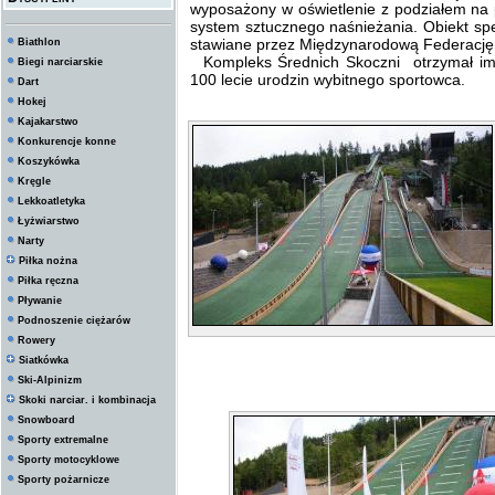
wyposażony w oświetlenie z podziałem na 
system sztucznego naśnieżania. Obiekt sp
stawiane przez Międzynarodową Federację 
Biathlon
Kompleks Średnich Skoczni otrzymał imi
Biegi narciarskie
100 lecie urodzin wybitnego sportowca.
Dart
Hokej
Kajakarstwo
Konkurencje konne
Koszykówka
Kręgle
Lekkoatletyka
Łyżwiarstwo
Narty
Piłka nożna
Piłka ręczna
Pływanie
Podnoszenie ciężarów
Rowery
Siatkówka
Ski-Alpinizm
Skoki narciar. i kombinacja
Snowboard
Sporty extremalne
Sporty motocyklowe
Sporty pożarnicze