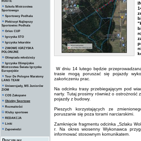
ROUTE
I
Szkoła Mistrzostwa
1
Sportowego
z
Sportowcy Podhala
b
Plebiscyt Najlepszy
"
Sportowiec Podhala
b
Orlen CUP
r
Igrzyska STO
z
Igrzyska lekarskie
p
n
ZIMOWE IGRZYSKA
POLONIJNE
k
Olimpiada młodzieży
Igrzyska Olimpijskie
Mistrzostwa Świata Igrzyska
W dniu 14 lutego będzie przeprowadzan
Europejskie
trasie mogą poruszać się pojazdy wyk
Tour De Pologne Maratony
zakończeniu prac.
LANG TEAM
Uniwersjady, MS Juniorów
Na odcinku trasy przebiegającym pod wi
ZIOM
narty. Tutaj prosimy również o ostrożność
COS Zakopane
pojazdy z budowy.
Obiekty Sportowe
Rozmaitości
Pieszych korzystających ze zmienione
Kluby sportowe
poruszanie się poza torami narciarskimi.
REDAKCJA
Zamknięcie fragmentu odcinka „Szlaku Wok
Linki
r. Na okres wiosenny Wykonawca przyg
Zapowiedzi
informować stosownym komunikatem.
Dyscypliny