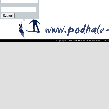
Copyright ©
MATinternet & Podhale-Sport
- ZAKO