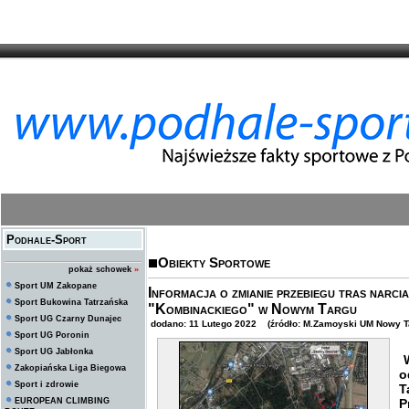
Podhale-Sport
Obiekty Sportowe
pokaż schowek
»
Sport UM Zakopane
Informacja o zmianie przebiegu tras narc
Sport Bukowina Tatrzańska
"Kombinackiego" w Nowym Targu
Sport UG Czarny Dunajec
dodano: 11 Lutego 2022 (źródło: M.Zamoyski UM Nowy T
Sport UG Poronin
Sport UG Jabłonka
W
Zakopiańska Liga Biegowa
o
Sport i zdrowie
EUROPEAN CLIMBING
P