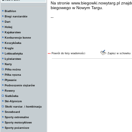
Na stronie www.biegowki.nowytarg.pl znajd
biegowego w Nowym Targu.
Biathlon
--
Biegi narciarskie
Dart
Hokej
Kajakarstwo
Konkurencje konne
Koszykówka
Kręgle
««
Powrót do listy wiadomości
Zapisz w schowku
Lekkoatletyka
Łyżwiarstwo
Narty
Piłka nożna
Piłka ręczna
Pływanie
Podnoszenie ciężarów
Rowery
Siatkówka
Ski-Alpinizm
Skoki narciar. i kombinacja
Snowboard
Sporty extremalne
Sporty motocyklowe
Sporty pożarnicze