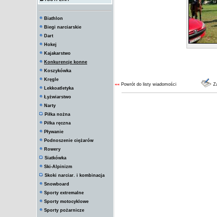
Biathlon
Biegi narciarskie
Dart
Hokej
Kajakarstwo
Konkurencje konne
Koszykówka
Kręgle
««
Powrót do listy wiadomości
Za
Lekkoatletyka
Łyżwiarstwo
Narty
Piłka nożna
Piłka ręczna
Pływanie
Podnoszenie ciężarów
Rowery
Siatkówka
Ski-Alpinizm
Skoki narciar. i kombinacja
Snowboard
Sporty extremalne
Sporty motocyklowe
Sporty pożarnicze