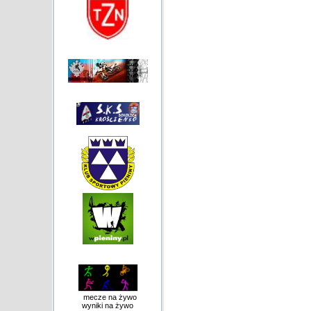
mecze na żywo
wyniki na żywo