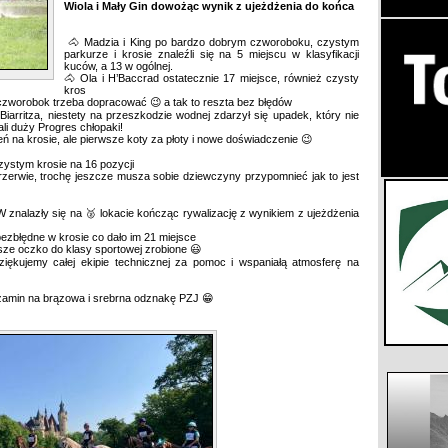
Wiola i Mały Gin dowożąc wynik z ujeżdżenia do końca
🐴 Madzia i King po bardzo dobrym czworoboku, czystym
parkurze i krosie znaleźli się na 5 miejscu w klasyfikacji
kuców, a 13 w ogólnej.
🐴 Ola i H’Baccrad ostatecznie 17 miejsce, również czysty
kros
 czworobok trzeba dopracować 😉 a tak to reszta bez błędów
Biarritza, niestety na przeszkodzie wodnej zdarzył się upadek, który nie
ali duży Progres chłopaki!
ień na krosie, ale pierwsze koty za płoty i nowe doświadczenie 😉
ystym krosie na 16 pozycji
rzerwie, trochę jeszcze musza sobie dziewczyny przypomnieć jak to jest
znalazły się na 🥈 lokacie kończąc rywalizację z wynikiem z ujeżdżenia
ezbłędne w krosie co dało im 21 miejsce
sze oczko do klasy sportowej zrobione 😃
iękujemy całej ekipie technicznej za pomoc i wspaniałą atmosferę na
gzamin na brązowa i srebrna odznakę PZJ 😁