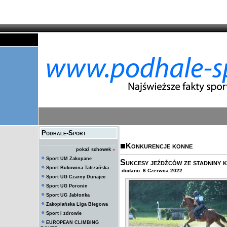
Podhale-Sport
Konkurencje konne
pokaż schowek
»
Sport UM Zakopane
Sukcesy jeźdźców ze stadnin
Sport Bukowina Tatrzańska
dodano: 6 Czerwca 2022
Sport UG Czarny Dunajec
Sport UG Poronin
Sport UG Jabłonka
Zakopiańska Liga Biegowa
Sport i zdrowie
EUROPEAN CLIMBING