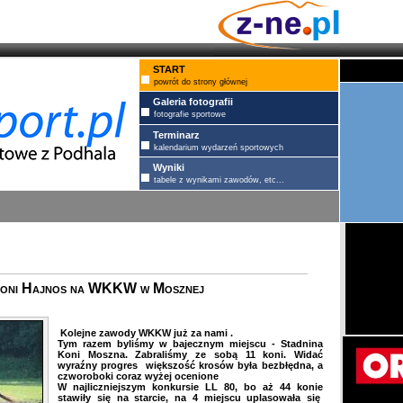
START
powrót do strony głównej
Galeria fotografii
fotografie sportowe
Terminarz
kalendarium wydarzeń sportowych
Wyniki
tabele z wynikami zawodów, etc...
y koni Hajnos na WKKW w Mosznej
Kolejne zawody WKKW już za nami .
Tym razem byliśmy w bajecznym miejscu - Stadnina
Koni Moszna. Zabraliśmy ze sobą 11 koni. Widać
wyraźny progres większość krosów była bezbłędna, a
czworoboki coraz wyżej ocenione
W najliczniejszym konkursie LL 80, bo aż 44 konie
stawiły się na starcie, na 4 miejscu uplasowała się