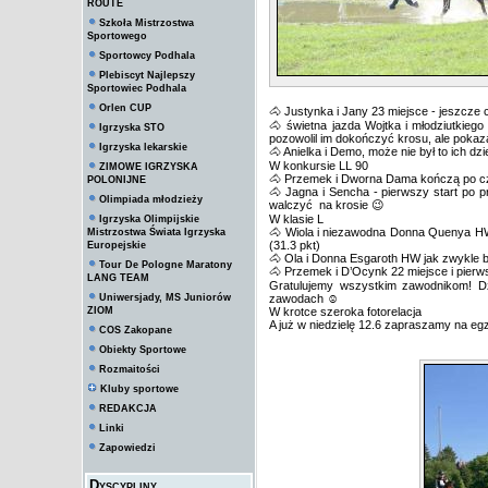
ROUTE
Szkoła Mistrzostwa
Sportowego
Sportowcy Podhala
Plebiscyt Najlepszy
Sportowiec Podhala
Orlen CUP
🐴 Justynka i Jany 23 miejsce - jeszcze
🐴 świetna jazda Wojtka i młodziutkiego 
Igrzyska STO
pozowolil im dokończyć krosu, ale pokaz
Igrzyska lekarskie
🐴 Anielka i Demo, może nie był to ich dz
W konkursie LL 90
ZIMOWE IGRZYSKA
🐴 Przemek i Dworna Dama kończą po cz
POLONIJNE
🐴 Jagna i Sencha - pierwszy start po p
Olimpiada młodzieży
walczyć na krosie 😉
W klasie L
Igrzyska Olimpijskie
🐴 Wiola i niezawodna Donna Quenya HW 
Mistrzostwa Świata Igrzyska
(31.3 pkt)
Europejskie
🐴 Ola i Donna Esgaroth HW jak zwykle b
Tour De Pologne Maratony
🐴 Przemek i D’Ocynk 22 miejsce i pierw
LANG TEAM
Gratulujemy wszystkim zawodnikom! Dz
Uniwersjady, MS Juniorów
zawodach ☺️
ZIOM
W krotce szeroka fotorelacja
A już w niedzielę 12.6 zapraszamy na e
COS Zakopane
Obiekty Sportowe
Rozmaitości
Kluby sportowe
REDAKCJA
Linki
Zapowiedzi
Dyscypliny