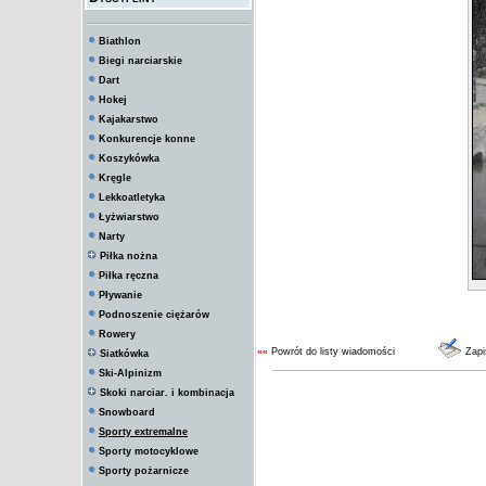
Biathlon
Biegi narciarskie
Dart
Hokej
Kajakarstwo
Konkurencje konne
Koszykówka
Kręgle
Lekkoatletyka
Łyżwiarstwo
Narty
Piłka nożna
Piłka ręczna
Pływanie
Podnoszenie ciężarów
Rowery
««
Powrót do listy wiadomości
Zapi
Siatkówka
Ski-Alpinizm
Skoki narciar. i kombinacja
Snowboard
Sporty extremalne
Sporty motocyklowe
Sporty pożarnicze