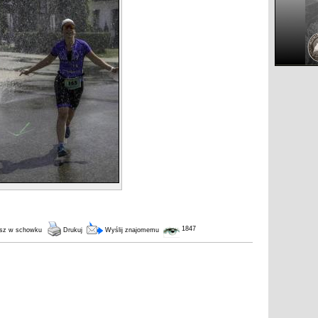
1847
sz w schowku
Drukuj
Wyślij znajomemu