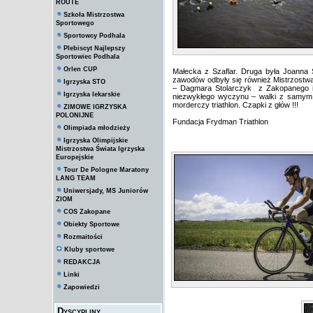
ROUTE
Szkoła Mistrzostwa
Sportowego
Sportowcy Podhala
Plebiscyt Najlepszy
Sportowiec Podhala
Orlen CUP
Małecka z Szaflar. Druga była Joanna 
zawodów odbyły się również Mistrzostwa 
Igrzyska STO
– Dagmara Stolarczyk z Zakopanego i M
Igrzyska lekarskie
niezwykłego wyczynu – walki z samym 
morderczy triathlon. Czapki z głów !!!
ZIMOWE IGRZYSKA
POLONIJNE
Fundacja Frydman Triathlon
Olimpiada młodzieży
Igrzyska Olimpijskie
Mistrzostwa Świata Igrzyska
Europejskie
Tour De Pologne Maratony
LANG TEAM
Uniwersjady, MS Juniorów
ZIOM
COS Zakopane
Obiekty Sportowe
Rozmaitości
Kluby sportowe
REDAKCJA
Linki
Zapowiedzi
Dyscypliny