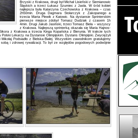
Brzyski z Krakowa, drugi był Michał Lisieński z Siemianowic
Śląskich a trzeci Łukasz Szumiec z Jasła. W śród kobiet
najlepsza była Katarzyna Czechowska z Krakowa – czas
2h50min. Druga Dagmara Stolarczyk z Zakopanego a
trzecia Marta Plewik z Katowic. Na dystansie Sprinterskim
pierwsze miejsce zdobył Tomasz Dudziak z czasem 1h
4min. Drugi Jakub Jasiński, trzeci Tomasz Biela – wszyscy
z Krakowa. Najlepszą sprinterką okazała się Maria Hajnos-
Sikora z Krakowa a trzecia Kinga Kopańska z Bierunia. W trakcie tych
Polski Lekarzy na Dystansie Olimpijskim. Dystans Olimpijski. Zwyciężyli
ikołaj Podsiadło z Bielska-Białej. Wszystkim zawodnikom gratulujemy
sobą i zdrowej rywalizacji. To był ze względów pogodowych podwójnie