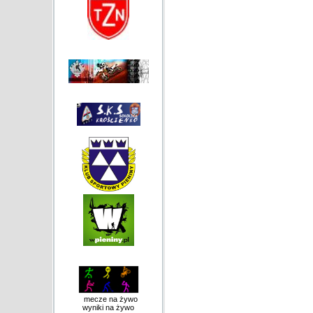
mecze na żywo
wyniki na żywo