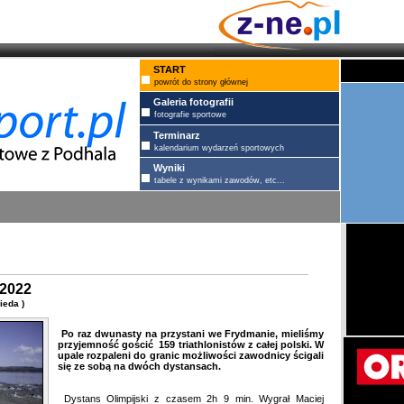
START
powrót do strony głównej
Galeria fotografii
fotografie sportowe
Terminarz
kalendarium wydarzeń sportowych
Wyniki
tabele z wynikami zawodów, etc...
 2022
ieda )
Po raz dwunasty na przystani we Frydmanie, mieliśmy
przyjemność gościć 159 triathlonistów z całej polski. W
upale rozpaleni do granic możliwości zawodnicy ścigali
się ze sobą na dwóch dystansach.
Dystans Olimpijski z czasem 2h 9 min. Wygrał Maciej