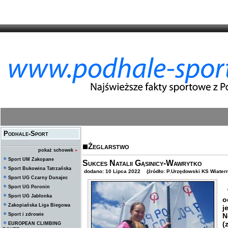
Podhale-Sport
Żeglarstwo
pokaż schowek
»
Sport UM Zakopane
Sukces Natalii Gąsinicy-Wawrytko
Sport Bukowina Tatrzańska
dodano: 10 Lipca 2022 (źródło: P.Urzędowski KS Wiatern
Sport UG Czarny Dunajec
Sport UG Poronin
W
Sport UG Jabłonka
o
Zakopiańska Liga Biegowa
j
Sport i zdrowie
N
(
EUROPEAN CLIMBING