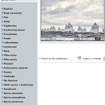
Biathlon
Biegi narciarskie
Dart
Hokej
Kajakarstwo
Konkurencje konne
Koszykówka
Kręgle
Lekkoatletyka
Łyżwiarstwo
Narty
Piłka nożna
««
Powrót do listy wiadomości
Zapisz w schowku
Piłka ręczna
Pływanie
Podnoszenie ciężarów
Rowery
Siatkówka
Ski-Alpinizm
Skoki narciar. i kombinacja
Snowboard
Sporty extremalne
Sporty motocyklowe
Sporty pożarnicze