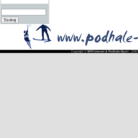
Copyright ©
MATinternet & Podhale-Sport
- ZAKO