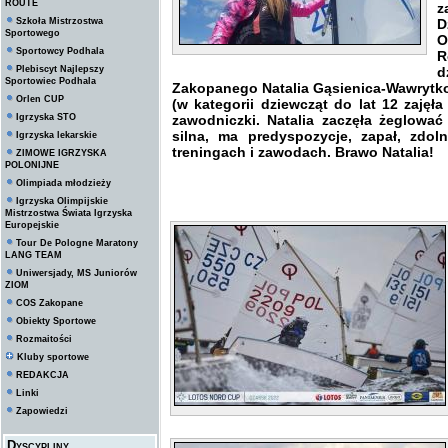
ROUTE
z
Szkoła Mistrzostwa
D
Sportowego
O
Sportowcy Podhala
R
Plebiscyt Najlepszy
d
Sportowiec Podhala
Zakopanego Natalia Gąsienica-Wawrytk
Orlen CUP
(w kategorii dziewcząt do lat 12 zajęł
Igrzyska STO
zawodniczki. Natalia zaczęła żeglować
silna, ma predyspozycje, zapał, zdol
Igrzyska lekarskie
treningach i zawodach. Brawo Natalia!
ZIMOWE IGRZYSKA
POLONIJNE
Olimpiada młodzieży
Igrzyska Olimpijskie
Mistrzostwa Świata Igrzyska
Europejskie
Tour De Pologne Maratony
LANG TEAM
Uniwersjady, MS Juniorów
ZIOM
COS Zakopane
Obiekty Sportowe
Rozmaitości
Kluby sportowe
REDAKCJA
Linki
Zapowiedzi
Dyscypliny