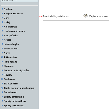
Biathlon
Biegi narciarskie
««
Powrót do listy wiadomości
Zapisz w schowku
Dart
Hokej
Kajakarstwo
Konkurencje konne
Koszykówka
Kręgle
Lekkoatletyka
Łyżwiarstwo
Narty
Piłka nożna
Piłka ręczna
Pływanie
Podnoszenie ciężarów
Rowery
Siatkówka
Ski-Alpinizm
Skoki narciar. i kombinacja
Snowboard
Sporty extremalne
Sporty motocyklowe
Sporty pożarnicze