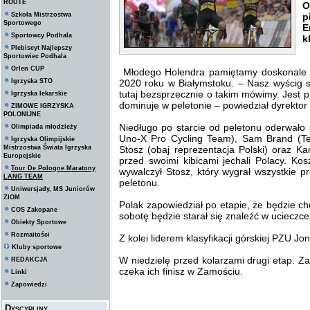
ROUTE
O
Szkoła Mistrzostwa
p
Sportowego
E
Sportowcy Podhala
k
Plebiscyt Najlepszy
Sportowiec Podhala
Orlen CUP
Młodego Holendra pamiętamy doskonale 
Igrzyska STO
2020 roku w Białymstoku. – Nasz wyścig sp
tutaj bezsprzecznie o takim mówimy. Jest p
Igrzyska lekarskie
dominuje w peletonie – powiedział dyrekto
ZIMOWE IGRZYSKA
POLONIJNE
Niedługo po starcie od peletonu oderwało 
Olimpiada młodzieży
Uno-X Pro Cycling Team), Sam Brand (Te
Igrzyska Olimpijskie
Mistrzostwa Świata Igrzyska
Stosz (obaj reprezentacja Polski) oraz Ka
Europejskie
przed swoimi kibicami jechali Polacy. K
Tour De Pologne Maratony
wywalczył Stosz, który wygrał wszystkie pre
LANG TEAM
peletonu.
Uniwersjady, MS Juniorów
ZIOM
Polak zapowiedział po etapie, że będzie chc
COS Zakopane
sobotę będzie starał się znaleźć w ucieczce
Obiekty Sportowe
Rozmaitości
Z kolei liderem klasyfikacji górskiej PZU 
Kluby sportowe
W niedzielę przed kolarzami drugi etap. Z
REDAKCJA
czeka ich finisz w Zamościu.
Linki
Zapowiedzi
Dyscypliny