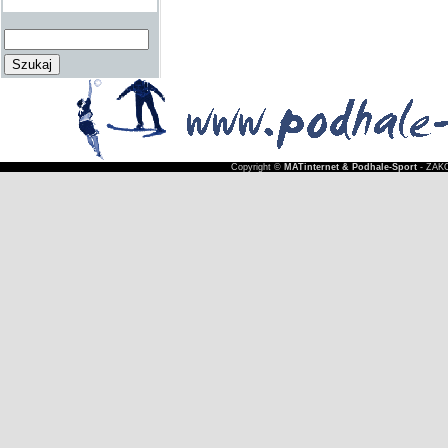
Copyright ©
MATinternet & Podhale-Sport
- ZAKO