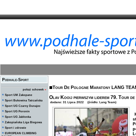
Podhale-Sport
Tour De Pologne Maratony LANG TE
pokaż schowek
»
Sport UM Zakopane
Olav Kooij pierwszym liderem 79. Tour 
Sport Bukowina Tatrzańska
dodano: 31 Lipca 2022 (źródło: Lang Team)
Sport UG Czarny Dunajec
Sport UG Poronin
K
Sport UG Jabłonka
s
Zakopiańska Liga Biegowa
P
Sport i zdrowie
p
L
EUROPEAN CLIMBING