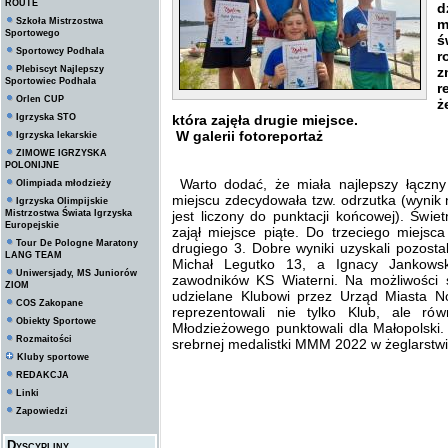
ROUTE
d
Szkoła Mistrzostwa
m
Sportowego
ś
Sportowcy Podhala
r
Plebiscyt Najlepszy
z
Sportowiec Podhala
r
Orlen CUP
ż
Igrzyska STO
która zajęła drugie miejsce.
W galerii fotoreportaż
Igrzyska lekarskie
ZIMOWE IGRZYSKA
POLONIJNE
Warto dodać, że miała najlepszy łączny
Olimpiada młodzieży
miejscu zdecydowała tzw. odrzutka (wynik
Igrzyska Olimpijskie
Mistrzostwa Świata Igrzyska
jest liczony do punktacji końcowej). Świet
Europejskie
zajął miejsce piąte. Do trzeciego miejsc
Tour De Pologne Maratony
drugiego 3. Dobre wyniki uzyskali pozosta
LANG TEAM
Michał Legutko 13, a Ignacy Jankows
Uniwersjady, MS Juniorów
zawodników KS Wiaterni. Na możliwości
ZIOM
udzielane Klubowi przez Urząd Miasta 
COS Zakopane
reprezentowali nie tylko Klub, ale r
Obiekty Sportowe
Młodzieżowego punktowali dla Małopolski. 
Rozmaitości
srebrnej medalistki MMM 2022 w żeglarstwi
Kluby sportowe
REDAKCJA
Linki
Zapowiedzi
Dyscypliny