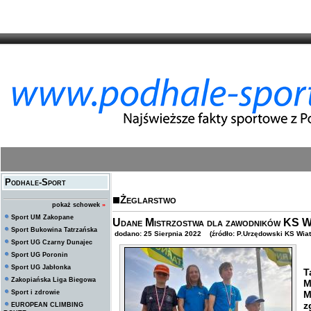
Podhale-Sport
Żeglarstwo
pokaż schowek
»
Sport UM Zakopane
Udane Mistrzostwa dla zawodników KS Wi
Sport Bukowina Tatrzańska
dodano: 25 Sierpnia 2022 (źródło: P.Urzędowski KS Wiat
Sport UG Czarny Dunajec
Sport UG Poronin
W
Sport UG Jabłonka
Zakopiańska Liga Biegowa
M
Sport i zdrowie
M
z
EUROPEAN CLIMBING