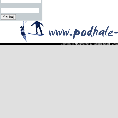
Copyright ©
MATinternet & Podhale-Sport
- ZAKO