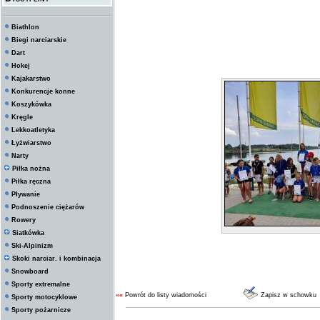
Biathlon
Biegi narciarskie
Dart
Hokej
Kajakarstwo
Konkurencje konne
Koszykówka
Kręgle
Lekkoatletyka
Łyżwiarstwo
Narty
Piłka nożna
Piłka ręczna
Pływanie
Podnoszenie ciężarów
Rowery
Siatkówka
Ski-Alpinizm
Skoki narciar. i kombinacja
Snowboard
Sporty extremalne
««
Powrót do listy wiadomości
Zapisz w schowku
Sporty motocyklowe
Sporty pożarnicze