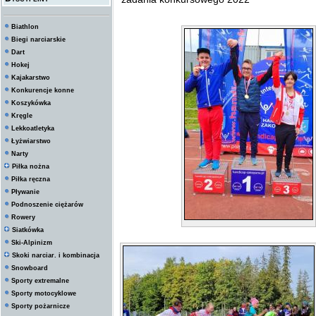
Biathlon
Biegi narciarskie
Dart
Hokej
Kajakarstwo
Konkurencje konne
Koszykówka
Kręgle
Lekkoatletyka
Łyżwiarstwo
Narty
Piłka nożna
Piłka ręczna
Pływanie
Podnoszenie ciężarów
Rowery
Siatkówka
Ski-Alpinizm
Skoki narciar. i kombinacja
Snowboard
Sporty extremalne
Sporty motocyklowe
Sporty pożarnicze