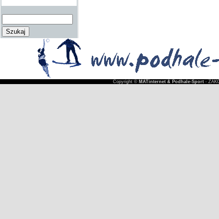
Copyright ©
MATinternet & Podhale-Sport
- ZAKO