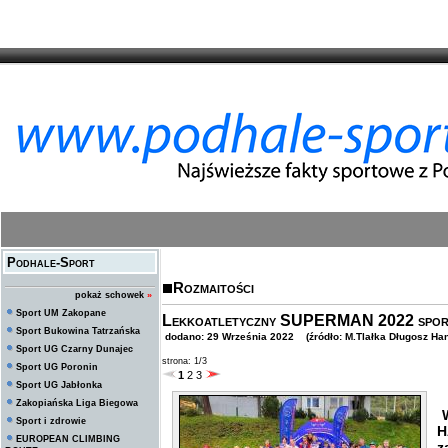
Podhale-Sport
Rozmaitości
pokaż schowek
»
Sport UM Zakopane
Lekkoatletyczny SUPERMAN 2022 sporto
Sport Bukowina Tatrzańska
dodano: 29 Września 2022 (źródło: M.Tlałka Długosz Ha
Sport UG Czarny Dunajec
strona: 1/3
Sport UG Poronin
1
2
3
Sport UG Jabłonka
Zakopiańska Liga Biegowa
W
Sport i zdrowie
H
EUROPEAN CLIMBING
z