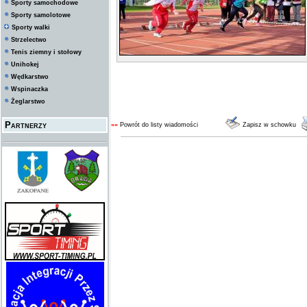
Sporty samochodowe
Sporty samolotowe
Sporty walki
Strzelectwo
Tenis ziemny i stołowy
Unihokej
Wędkarstwo
Wspinaczka
Żeglarstwo
Partnerzy
««
Powrót do listy wiadomości
Zapisz w schowku