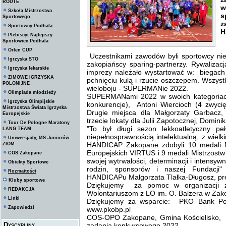
ROUTE
w
Szkoła Mistrzostwa
s
Sportowego
z
Sportowcy Podhala
H
Plebiscyt Najlepszy
Sportowiec Podhala
Orlen CUP
Uczestnikami zawodów byli sportowcy nie
Igrzyska STO
zakopiańscy sparing-partnerzy. Rywalizac
Igrzyska lekarskie
imprezy należało wystartować w: biegac
ZIMOWE IGRZYSKA
pchnięciu kulą i rzucie oszczepem. Wszyst
POLONIJNE
wieloboju - SUPERMANie 2022.
Olimpiada młodzieży
SUPERMANami 2022 w swoich kategoriach
Igrzyska Olimpijskie
konkurencje), Antoni Wiercioch (4 zwycię
Mistrzostwa Świata Igrzyska
Drugie miejsca dla Małgorzaty Garbacz,
Europejskie
trzecie lokaty dla Julii Zapotocznej, Domin
Tour De Pologne Maratony
"To był długi sezon lekkoatletyczny 
LANG TEAM
niepełnosprawnością intelektualną, z wiel
Uniwersjady, MS Juniorów
HANDICAP Zakopane zdobyli 10 medali M
ZIOM
Europejskich VIRTUS i 9 medali Mistrzost
COS Zakopane
swojej wytrwałości, determinacji i intens
Obiekty Sportowe
rodzin, sponsorów i naszej Fundacji
Rozmaitości
HANDICAPu Małgorzata Tlałka-Długosz, pre
Kluby sportowe
Dziękujemy za pomoc w organizacji 
REDAKCJA
Wolontariuszom z LO im. O. Balzera w Za
Linki
Dziękujemy za wsparcie: PKO Bank Po
Zapowiedzi
www.pkobp.pl
COS-OPO Zakopane, Gmina Kościelisko, 
Dyscypliny
zadania konkursowego 2022