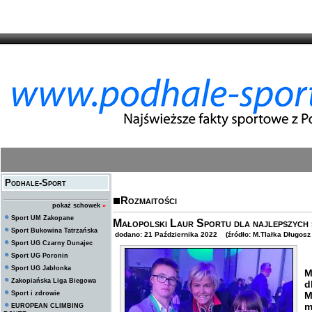
Podhale-Sport
Rozmaitości
pokaż schowek
»
Sport UM Zakopane
Małopolski Laur Sportu dla najlepszy
Sport Bukowina Tatrzańska
dodano: 21 Października 2022 (źródło: M.Tlałka Długosz
Sport UG Czarny Dunajec
Sport UG Poronin
M
Sport UG Jabłonka
M
Zakopiańska Liga Biegowa
d
Sport i zdrowie
M
m
EUROPEAN CLIMBING