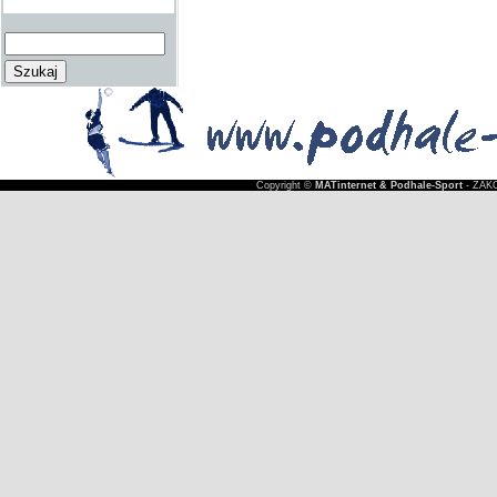
Copyright ©
MATinternet & Podhale-Sport
- ZAKO