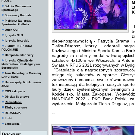
ROUTE
M
Szkoła Mistrzostwa
1
Sportowego
K
Sportowcy Podhala
Plebiscyt Najlepszy
Sportowiec Podhala
P
Orlen CUP
t
Igrzyska STO
z
niepełnosprawnością - Patrycja Strama i 
Igrzyska lekarskie
Tlałka-Długosz, którzy odebrali nagr
ZIMOWE IGRZYSKA
POLONIJNE
Kozłowskiego i Ministra Sportu Kamila Bor
nagrodę za srebrny medal w Europejski
Olimpiada młodzieży
sztafecie 4x100m we Włoszech, a Antoni
Igrzyska Olimpijskie
Mistrzostwa Świata Igrzyska
Świata VIRTUS 2021 rozgrywanych w Bydg
Europejskie
"Gratulacje dla nagrodzonych sportowców
Tour De Pologne Maratony
osiąga się sukcesów w sporcie. Cieszy
LANG TEAM
zauważony i umacnia swoje równoprawne 
Uniwersjady, MS Juniorów
też inspiracją dla kolejnych naszych spor
ZIOM
laury dzięki systematycznym treningom
COS Zakopane
Kościelisko, Miasta Zakopane, Wojewód
Obiekty Sportowe
HANDICAP 2022 - PKO Bank Polski, za 
Rozmaitości
wydarzenie Małgorzata Tlałka-Długosz, p
Kluby sportowe
--
REDAKCJA
Linki
Zapowiedzi
Dyscypliny