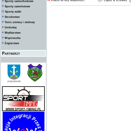
««
Powrót do listy wiadomości
Zapisz w schowku
Sporty samochodowe
Sporty samolotowe
Sporty walki
Strzelectwo
Tenis ziemny i stołowy
Unihokej
Wędkarstwo
Wspinaczka
Żeglarstwo
Partnerzy