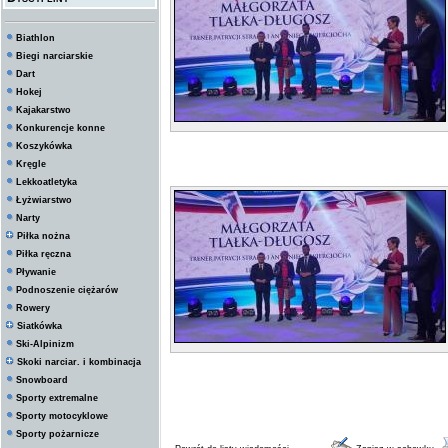
Biathlon
Biegi narciarskie
Dart
Hokej
Kajakarstwo
Konkurencje konne
Koszykówka
Kręgle
Lekkoatletyka
Łyżwiarstwo
Narty
Piłka nożna
Piłka ręczna
Pływanie
Podnoszenie ciężarów
Rowery
Siatkówka
Ski-Alpinizm
Skoki narciar. i kombinacja
Snowboard
Sporty extremalne
Sporty motocyklowe
Sporty pożarnicze