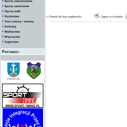
Sporty samochodowe
Sporty samolotowe
Sporty walki
Strzelectwo
««
Powrót do listy wiadomości
Zapisz w schowku
Tenis ziemny i stołowy
Unihokej
Wędkarstwo
Wspinaczka
Żeglarstwo
Partnerzy