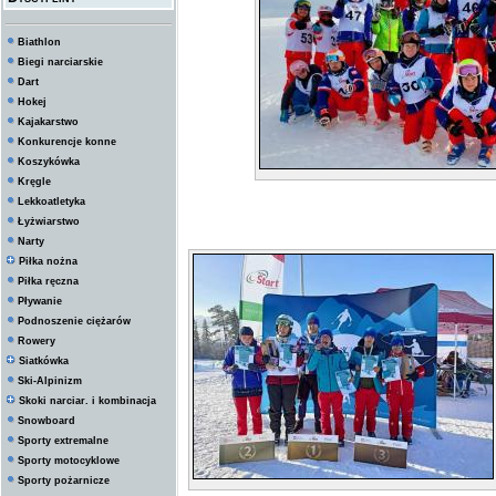
Biathlon
Biegi narciarskie
Dart
Hokej
Kajakarstwo
Konkurencje konne
Koszykówka
Kręgle
Lekkoatletyka
Łyżwiarstwo
Narty
Piłka nożna
Piłka ręczna
Pływanie
Podnoszenie ciężarów
Rowery
Siatkówka
Ski-Alpinizm
Skoki narciar. i kombinacja
Snowboard
Sporty extremalne
Sporty motocyklowe
Sporty pożarnicze