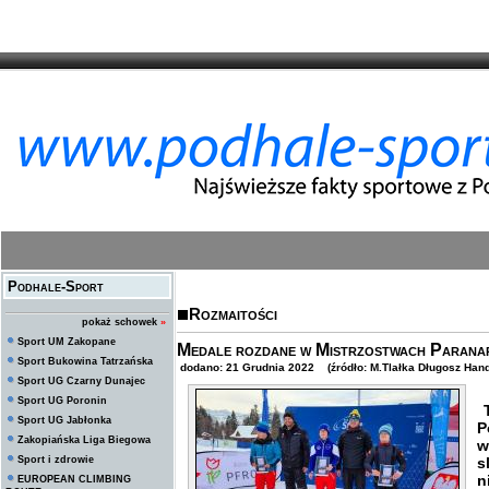
Podhale-Sport
Rozmaitości
pokaż schowek
»
Sport UM Zakopane
Medale rozdane w Mistrzostwach Paranar
Sport Bukowina Tatrzańska
dodano: 21 Grudnia 2022 (źródło: M.Tlałka Długosz Hand
Sport UG Czarny Dunajec
Sport UG Poronin
T
Sport UG Jabłonka
P
Zakopiańska Liga Biegowa
w
Sport i zdrowie
n
EUROPEAN CLIMBING