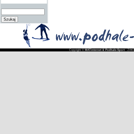
Copyright ©
MATinternet & Podhale-Sport
- ZAKO