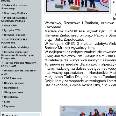
ROUTE
n
Szkoła Mistrzostwa
Sportowego
Sportowcy Podhala
W
Plebiscyt Najlepszy
I
Sportowiec Podhala
Warszawy, Rzeszowa i Podhala, czołowe 
Orlen CUP
Zakopane.
Igrzyska STO
Medale dla HANDICAPu wywalczyli: 3 x zło
Klemens Zięba, srebro i brąz- Patrycja Str
Igrzyska lekarskie
brąz - Julia Zapotoczna.
ZIMOWE IGRZYSKA
POLONIJNE
W kategorii OPEN 3 x złoto zdobyła Ale
Bartosz Mrozek wywalczył brąz.
Olimpiada młodzieży
W najlepszej dziesiątce znaleźli się równi
Igrzyska Olimpijskie
Mistrzostwa Świata Igrzyska
- 6m; Jan Wolczko- 7m, Jakub Kaim - 8m 
Europejskie
"Gratulacje dla wszystkich naszych zawodn
Tour De Pologne Maratony
To pierwsze medale dla naszych alpejczyk
LANG TEAM
mamy nadzieję na dalsze postępy i sukces
Uniwersjady, MS Juniorów
nas waźny sprawdzian - Narciarskie Mis
ZIOM
Małgorzata Tlałka-Długosz, prezes Funda
COS Zakopane
Dziękujemy za wsparcie w treningach i star
Obiekty Sportowe
UM Zakopane, Gmina Kościelisko, SMS Za
Rozmaitości
Kluby sportowe
REDAKCJA
Linki
Zapowiedzi
Dyscypliny