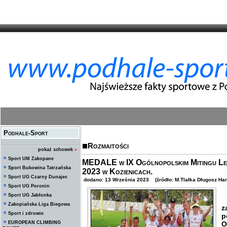
Podhale-Sport
Rozmaitości
pokaż schowek
»
Sport UM Zakopane
MEDALE w IX Ogólnopolskim Mitingu Le
Sport Bukowina Tatrzańska
2023 w Kozienicach.
Sport UG Czarny Dunajec
dodano: 13 Września 2023 (źródło: M.Tlałka Długosz Ha
Sport UG Poronin
Sport UG Jabłonka
P
Zakopiańska Liga Biegowa
z
Sport i zdrowie
p
EUROPEAN CLIMBING