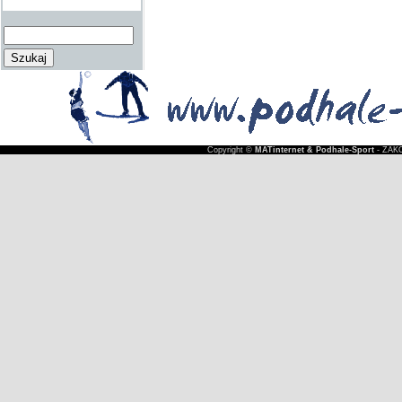
Copyright ©
MATinternet & Podhale-Sport
- ZAKO