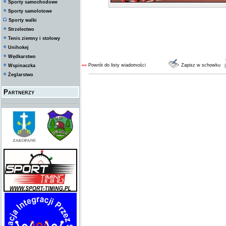
Sporty samochodowe
Sporty samolotowe
Sporty walki
Strzelectwo
Tenis ziemny i stołowy
Unihokej
Wędkarstwo
««
Powrót do listy wiadomości
Zapisz w schowku
Wspinaczka
Żeglarstwo
Partnerzy