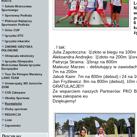
ROUTE
Szkoła Mistrzostwa
N
Sportowego
w
Sportowcy Podhala
p
Plebiscyt Najlepszy
6
Sportowiec Podhala
k
Orlen CUP
ż
Igrzyska STO
Igrzyska lekarskie
. I tak:
ZIMOWE IGRZYSKA
POLONIJNE
Julia Zapotoczna: 🥇złoto w biegu na 100m
Olimpiada młodzieży
Aleksandra Andrejko: 🥇złoto na 200m 🥈s
Patrycja Strama: 🥉brąz na 800m
Igrzyska Olimpijskie
Mistrzostwa Świata Igrzyska
Mateusz Marzec - debiutujący w zawodac
Europejskie
7m na 200m
Tour De Pologne Maratony
Jakub Kaim: 7m na 800m (debiut) i 24 na 
LANG TEAM
Jan Fryźlewicz: 8m na 800m (debiut), 10m
Uniwersjady, MS Juniorów
GRATULACJE!!!
ZIOM
Ze wsparciem naszych Partnerów: PKO Ba
COS Zakopane
www.zakopane.eu
Obiekty Sportowe
Dziękujemy!
Rozmaitości
Kluby sportowe
REDAKCJA
Linki
Zapowiedzi
Dyscypliny