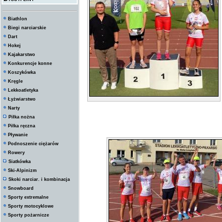
Biathlon
Biegi narciarskie
Dart
Hokej
Kajakarstwo
Konkurencje konne
Koszykówka
Kręgle
Lekkoatletyka
Łyżwiarstwo
Narty
Piłka nożna
Piłka ręczna
Pływanie
Podnoszenie ciężarów
Rowery
Siatkówka
Ski-Alpinizm
Skoki narciar. i kombinacja
Snowboard
Sporty extremalne
Sporty motocyklowe
Sporty pożarnicze