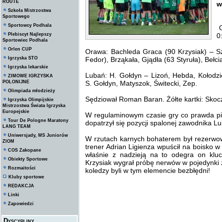
ROUTE
w
Szkoła Mistrzostwa
Sportowego
Sportowcy Podhala
O
Plebiscyt Najlepszy
0
Sportowiec Podhala
Orlen CUP
Orawa: Bachleda Graca (90 Krzysiak) – S
Igrzyska STO
Fedor), Brząkała, Gjądła (63 Styruła), Bełc
Igrzyska lekarskie
Lubań: H. Gołdyn – Lizoń, Hebda, Kołodzi
ZIMOWE IGRZYSKA
POLONIJNE
S. Gołdyn, Matyszok, Świtecki, Zep.
Olimpiada młodzieży
Sędziował Roman Baran. Żółte kartki: Skoc
Igrzyska Olimpijskie
Mistrzostwa Świata Igrzyska
Europejskie
W regulaminowym czasie gry co prawda pił
Tour De Pologne Maratony
dopatrzył się pozycji spalonej zawodnika Lub
LANG TEAM
Uniwersjady, MS Juniorów
W rzutach karnych bohaterem był rezerwo
ZIOM
trener Adrian Ligienza wpuścił na boisko 
COS Zakopane
właśnie z nadzieją na to odegra on klucz
Obiekty Sportowe
Krzysiak wygrał próbę nerwów w pojedynki 
Rozmaitości
koledzy byli w tym elemencie bezbłędni!
Kluby sportowe
REDAKCJA
Linki
Zapowiedzi
Dyscypliny