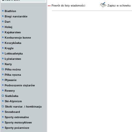
««
Powrót do listy wiadomości
Zapisz w schowku
Biathlon
Biegi narciarskie
Dart
Hokej
Kajakarstwo
Konkurencje konne
Koszykówka
Kręgle
Lekkoatletyka
Łyżwiarstwo
Narty
Piłka nożna
Piłka ręczna
Pływanie
Podnoszenie ciężarów
Rowery
Siatkówka
Ski-Alpinizm
Skoki narciar. i kombinacja
Snowboard
Sporty extremalne
Sporty motocyklowe
Sporty pożarnicze