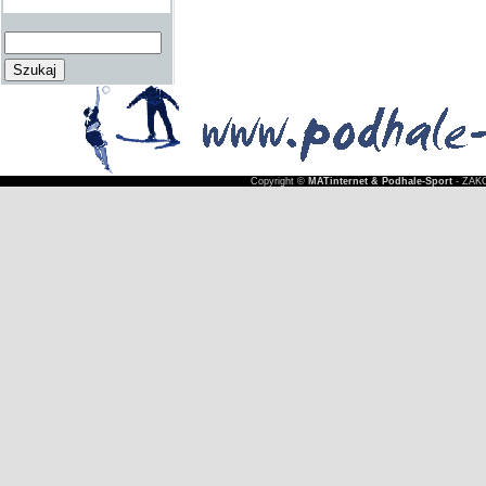
Copyright ©
MATinternet & Podhale-Sport
- ZAKO