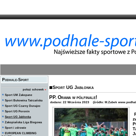
Podhale-Sport
Sport UG Jabłonka
pokaż schowek
»
Sport UM Zakopane
PP. Orawa w półfinale!
Sport Bukowina Tatrzańska
dodano: 22 Września 2023 (źródło: M.Zubek www.podhale
Sport UG Czarny Dunajec
Sport UG Poronin
R
Sport UG Jabłonka
z
Zakopiańska Liga Biegowa
P
Sport i zdrowie
T
J
EUROPEAN CLIMBING