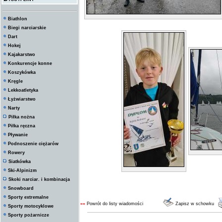
Biathlon
Biegi narciarskie
Dart
Hokej
Kajakarstwo
Konkurencje konne
Koszykówka
Kręgle
Lekkoatletyka
Łyżwiarstwo
Narty
Piłka nożna
Piłka ręczna
Pływanie
Podnoszenie ciężarów
Rowery
Siatkówka
Ski-Alpinizm
Skoki narciar. i kombinacja
Snowboard
Sporty extremalne
««
Powrót do listy wiadomości
Zapisz w schowku
Sporty motocyklowe
Sporty pożarnicze