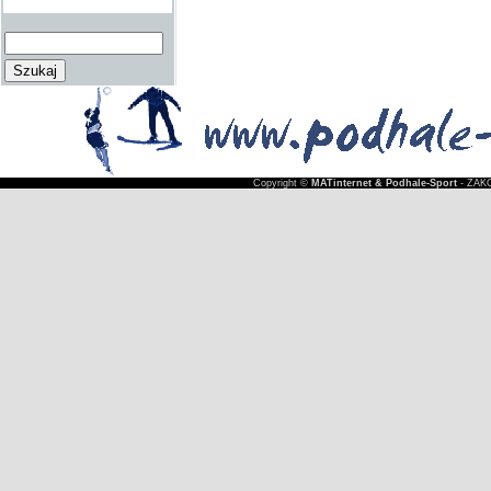
Copyright ©
MATinternet & Podhale-Sport
- ZAKO