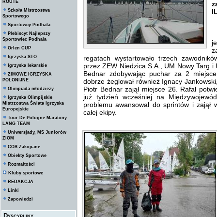
ROUTE
z
Szkoła Mistrzostwa
I
Sportowego
Sportowcy Podhala
Plebiscyt Najlepszy
S
Sportowiec Podhala
j
Orlen CUP
z
Igrzyska STO
regatach wystartowało trzech zawodnik
przez ZEW Niedzica S.A., UM Nowy Targ i 
Igrzyska lekarskie
Bednar zdobywając puchar za 2 miejsce 
ZIMOWE IGRZYSKA
POLONIJNE
dobrze żeglował również Ignacy Jankowski,
Piotr Bednar zajął miejsce 26. Rafał potwi
Olimpiada młodzieży
już tydzień wcześniej na Międzywojewód
Igrzyska Olimpijskie
Mistrzostwa Świata Igrzyska
problemu awansował do sprintów i zajął w
Europejskie
całej ekipy.
Tour De Pologne Maratony
LANG TEAM
Uniwersjady, MS Juniorów
ZIOM
COS Zakopane
Obiekty Sportowe
Rozmaitości
Kluby sportowe
REDAKCJA
Linki
Zapowiedzi
Dyscypliny