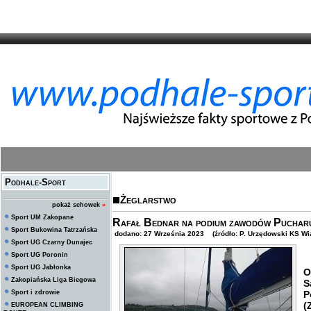
Podhale-Sport
Żeglarstwo
pokaż schowek
»
Sport UM Zakopane
Rafał Bednar na podium zawodów Puchar
Sport Bukowina Tatrzańska
dodano: 27 Września 2023 (źródło: P. Urzędowski KS Wia
Sport UG Czarny Dunajec
Sport UG Poronin
W
Sport UG Jabłonka
O
Zakopiańska Liga Biegowa
S
Sport i zdrowie
P
(
EUROPEAN CLIMBING