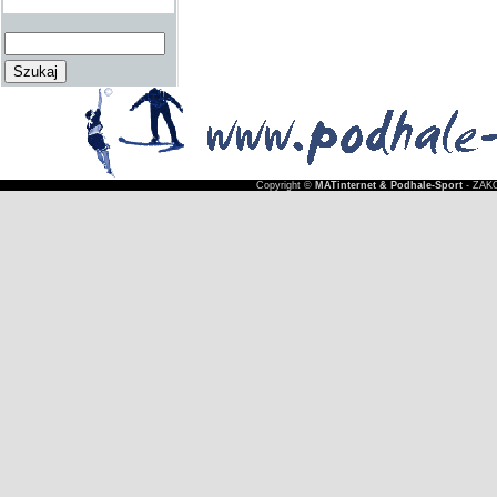
Copyright ©
MATinternet & Podhale-Sport
- ZAKO