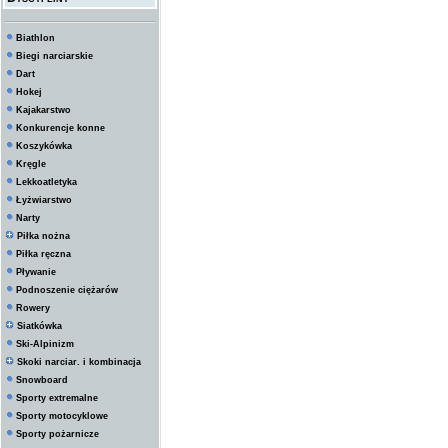
Biathlon
Biegi narciarskie
Dart
Hokej
Kajakarstwo
Konkurencje konne
Koszykówka
Kręgle
Lekkoatletyka
Łyżwiarstwo
Narty
Piłka nożna
Piłka ręczna
Pływanie
Podnoszenie ciężarów
Rowery
Siatkówka
Ski-Alpinizm
Skoki narciar. i kombinacja
Snowboard
Sporty extremalne
Sporty motocyklowe
Sporty pożarnicze