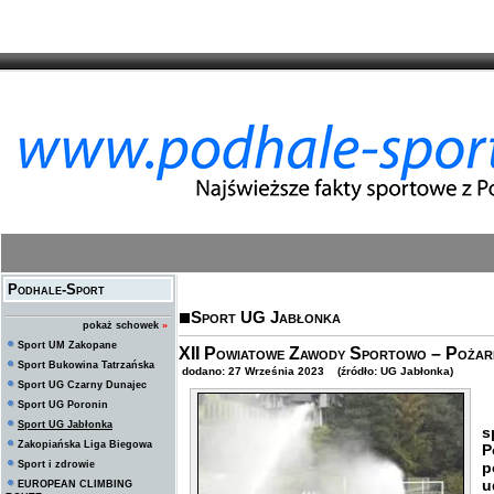
Podhale-Sport
Sport UG Jabłonka
pokaż schowek
»
Sport UM Zakopane
XII Powiatowe Zawody Sportowo – Pożarn
Sport Bukowina Tatrzańska
dodano: 27 Września 2023 (źródło: UG Jabłonka)
Sport UG Czarny Dunajec
Sport UG Poronin
W
Sport UG Jabłonka
s
Zakopiańska Liga Biegowa
P
Sport i zdrowie
p
u
EUROPEAN CLIMBING