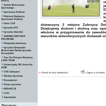
ROUTE
r
Szkoła Mistrzostwa
j
Sportowego
D
Sportowcy Podhala
z
Plebiscyt Najlepszy
k
Sportowiec Podhala
m
Orlen CUP
dziewczyny 2 miejsce Zubrzyca Do
Igrzyska STO
Dziękujemy druhom i druhną oraz opi
włożone w przygotowanie do zawodów
Igrzyska lekarskie
warunków atmosferycznych dodawali otu
ZIMOWE IGRZYSKA
POLONIJNE
Olimpiada młodzieży
Igrzyska Olimpijskie
Mistrzostwa Świata Igrzyska
Europejskie
Tour De Pologne Maratony
LANG TEAM
Uniwersjady, MS Juniorów
ZIOM
COS Zakopane
««
Powrót do listy wiadomości
Zapisz w schowku
Obiekty Sportowe
Rozmaitości
Kluby sportowe
REDAKCJA
Linki
Zapowiedzi
Dyscypliny