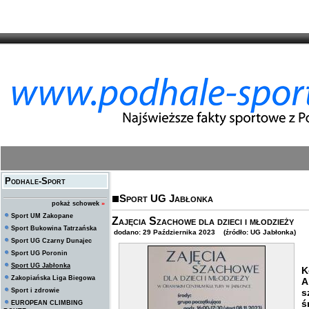
Podhale-Sport
Sport UG Jabłonka
pokaż schowek
»
Sport UM Zakopane
Zajęcia Szachowe dla dzieci i młodzieży
Sport Bukowina Tatrzańska
dodano: 29 Października 2023 (źródło: UG Jabłonka)
Sport UG Czarny Dunajec
Sport UG Poronin
W
Sport UG Jabłonka
K
Zakopiańska Liga Biegowa
A
Sport i zdrowie
s
ś
EUROPEAN CLIMBING