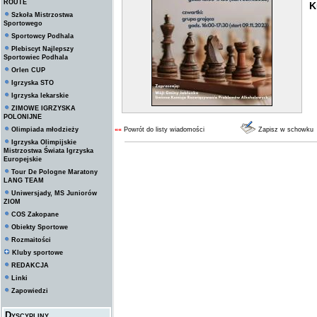
ROUTE
K
Szkoła Mistrzostwa
Sportowego
Sportowcy Podhala
Plebiscyt Najlepszy
Sportowiec Podhala
Orlen CUP
Igrzyska STO
Igrzyska lekarskie
ZIMOWE IGRZYSKA
POLONIJNE
Olimpiada młodzieży
««
Powrót do listy wiadomości
Zapisz w schowku
Igrzyska Olimpijskie
Mistrzostwa Świata Igrzyska
Europejskie
Tour De Pologne Maratony
LANG TEAM
Uniwersjady, MS Juniorów
ZIOM
COS Zakopane
Obiekty Sportowe
Rozmaitości
Kluby sportowe
REDAKCJA
Linki
Zapowiedzi
Dyscypliny