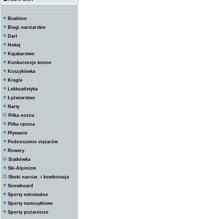
Biathlon
Biegi narciarskie
Dart
Hokej
Kajakarstwo
Konkurencje konne
Koszykówka
Kręgle
Lekkoatletyka
Łyżwiarstwo
Narty
Piłka nożna
Piłka ręczna
Pływanie
Podnoszenie ciężarów
Rowery
Siatkówka
Ski-Alpinizm
Skoki narciar. i kombinacja
Snowboard
Sporty extremalne
Sporty motocyklowe
Sporty pożarnicze