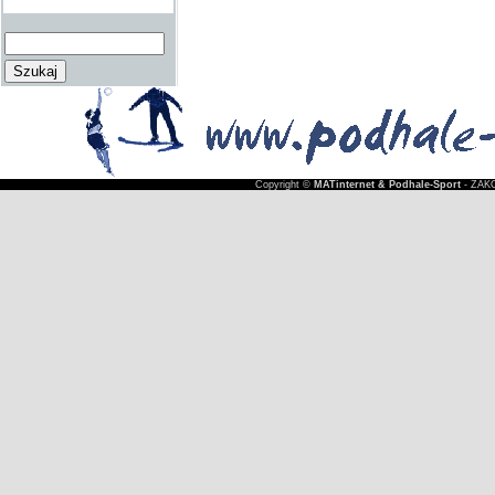
Copyright ©
MATinternet & Podhale-Sport
- ZAKO