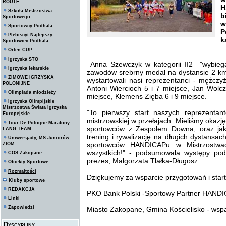
ROUTE
H
Szkoła Mistrzostwa
b
Sportowego
w
Sportowcy Podhala
P
Plebiscyt Najlepszy
k
Sportowiec Podhala
Orlen CUP
Igrzyska STO
Anna Szewczyk w kategorii II2 "wybiega
Igrzyska lekarskie
zawodów srebrny medal na dystansie 2 km
ZIMOWE IGRZYSKA
wystartowali nasi reprezentanci - mężczy
POLONIJNE
Antoni Wiercioch 5 i 7 miejsce, Jan Wolcz
Olimpiada młodzieży
miejsce, Klemens Zięba 6 i 9 miejsce.
Igrzyska Olimpijskie
Mistrzostwa Świata Igrzyska
"To pierwszy start naszych reprezent
Europejskie
mistrzowskiej w przełajach. Mieliśmy okazję
Tour De Pologne Maratony
sportowców z Zespołem Downa, oraz jak
LANG TEAM
trening i rywalizację na długich dystansa
Uniwersjady, MS Juniorów
sportowców HANDICAPu w Mistrzostwa
ZIOM
wszystkich!" - podsumowała występy p
COS Zakopane
prezes, Małgorzata Tlałka-Długosz.
Obiekty Sportowe
Rozmaitości
Dziękujemy za wsparcie przygotowań i star
Kluby sportowe
REDAKCJA
PKO Bank Polski -Sportowy Partner HANDIC
Linki
Zapowiedzi
Miasto Zakopane, Gmina Kościelisko - wsp
Dyscypliny