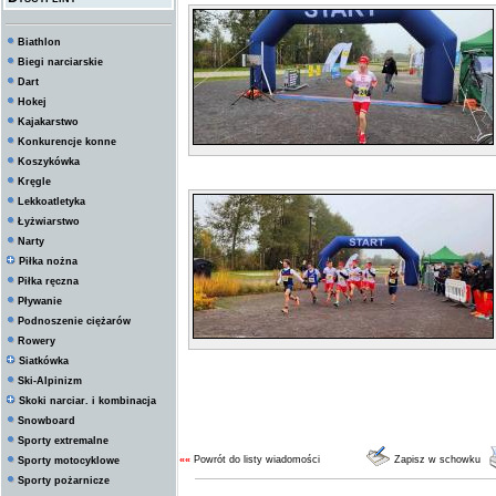
Biathlon
Biegi narciarskie
Dart
Hokej
Kajakarstwo
Konkurencje konne
Koszykówka
Kręgle
Lekkoatletyka
Łyżwiarstwo
Narty
Piłka nożna
Piłka ręczna
Pływanie
Podnoszenie ciężarów
Rowery
Siatkówka
Ski-Alpinizm
Skoki narciar. i kombinacja
Snowboard
Sporty extremalne
««
Powrót do listy wiadomości
Zapisz w schowku
Sporty motocyklowe
Sporty pożarnicze