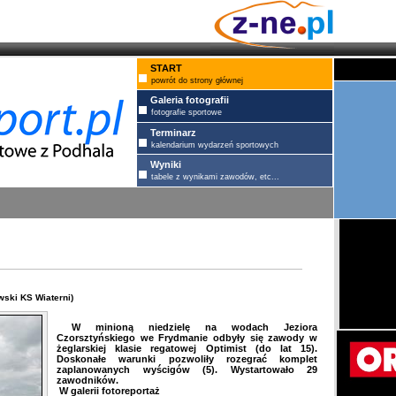
START
powrót do strony głównej
Galeria fotografii
fotografie sportowe
Terminarz
kalendarium wydarzeń sportowych
Wyniki
tabele z wynikami zawodów, etc...
ski KS Wiaterni)
W minioną niedzielę na wodach Jeziora
Czorsztyńskiego we Frydmanie odbyły się zawody w
żeglarskiej klasie regatowej Optimist (do lat 15).
Doskonałe warunki pozwoliły rozegrać komplet
zaplanowanych wyścigów (5). Wystartowało 29
zawodników.
W galerii fotoreportaż