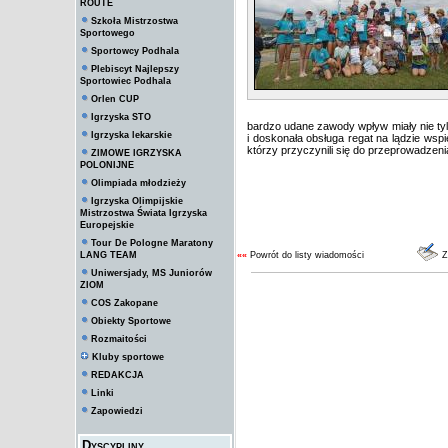
ROUTE
Szkoła Mistrzostwa
Sportowego
Sportowcy Podhala
Plebiscyt Najlepszy
Sportowiec Podhala
Orlen CUP
Igrzyska STO
bardzo udane zawody wpływ miały nie tyl
Igrzyska lekarskie
i doskonała obsługa regat na lądzie ws
którzy przyczynili się do przeprowadzen
ZIMOWE IGRZYSKA
POLONIJNE
Olimpiada młodzieży
Igrzyska Olimpijskie
Mistrzostwa Świata Igrzyska
Europejskie
Tour De Pologne Maratony
LANG TEAM
««
Powrót do listy wiadomości
Z
Uniwersjady, MS Juniorów
ZIOM
COS Zakopane
Obiekty Sportowe
Rozmaitości
Kluby sportowe
REDAKCJA
Linki
Zapowiedzi
Dyscypliny