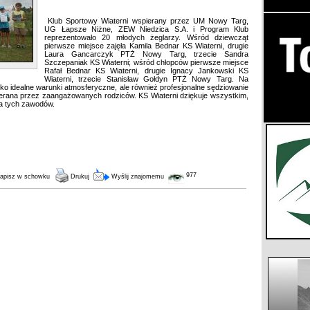
Klub Sportowy Wiaterni wspierany przez UM Nowy Targ,
UG Łapsze Niżne, ZEW Niedzica S.A. i Program Klub
reprezentowało 20 młodych żeglarzy. Wśród dziewcząt
pierwsze miejsce zajęła Kamila Bednar KS Wiaterni, drugie
Laura Gancarczyk PTŻ Nowy Targ, trzecie Sandra
Szczepaniak KS Wiaterni; wśród chłopców pierwsze miejsce
Rafał Bednar KS Wiaterni, drugie Ignacy Jankowski KS
Wiaterni, trzecie Stanisław Gołdyn PTŻ Nowy Targ. Na
ko idealne warunki atmosferyczne, ale również profesjonalne sędziowanie
pierana przez zaangażowanych rodziców. KS Wiaterni dziękuje wszystkim,
ia tych zawodów.
977
apisz w schowku
Drukuj
Wyślij znajomemu