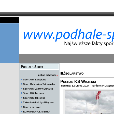
Podhale-Sport
Żeglarstwo
pokaż schowek
»
Sport UM Zakopane
Puchar KS Wiaterni
Sport Bukowina Tatrzańska
dodano: 12 Lipca 2024 (źródło: P.Urzędow
Sport UG Czarny Dunajec
Sport UG Poronin
Sport UG Jabłonka
Zakopiańska Liga Biegowa
Sport i zdrowie
EUROPEAN CLIMBING