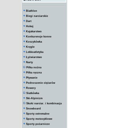
Biathlon
Biegi narciarskie
Dart
Hokej
Kajakarstwo
Konkurencje konne
Koszykówka
Kręgle
Lekkoatletyka
Łyżwiarstwo
Narty
Piłka nożna
Piłka ręczna
Pływanie
Podnoszenie ciężarów
Rowery
Siatkówka
Ski-Alpinizm
Skoki narciar. i kombinacja
Snowboard
Sporty extremalne
Sporty motocyklowe
Sporty pożarnicze