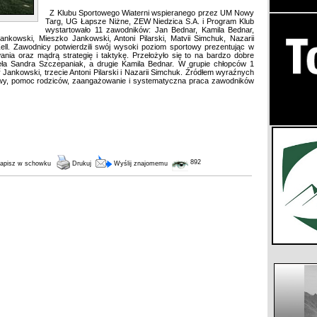
Z Klubu Sportowego Wiaterni wspieranego przez UM Nowy
Targ, UG Łapsze Niżne, ZEW Niedzica S.A. i Program Klub
wystartowało 11 zawodników: Jan Bednar, Kamila Bednar,
nkowski, Mieszko Jankowski, Antoni Pilarski, Matvii Simchuk, Nazarii
ll. Zawodnicy potwierdzili swój wysoki poziom sportowy prezentując w
nia oraz mądrą strategię i taktykę. Przełożyło się to na bardzo dobre
ęła Sandra Szczepaniak, a drugie Kamila Bednar. W grupie chłopców 1
y Jankowski, trzecie Antoni Pilarski i Nazarii Simchuk. Źródłem wyraźnych
owy, pomoc rodziców, zaangażowanie i systematyczna praca zawodników
892
apisz w schowku
Drukuj
Wyślij znajomemu