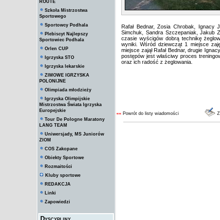
ROUTE
Szkoła Mistrzostwa
Sportowego
Sportowcy Podhala
Rafał Bednar, Zosia Chrobak, Ignacy Ja
Simchuk, Sandra Szczepaniak, Jakub Ze
Plebiscyt Najlepszy
czasie wyścigów dobrą technikę żeglowa
Sportowiec Podhala
wyniki. Wśród dziewcząt 1 miejsce zaj
Orlen CUP
miejsce zajął Rafał Bednar, drugie Ignac
postępów jest właściwy proces trening
Igrzyska STO
oraz ich radość z żeglowania.
Igrzyska lekarskie
ZIMOWE IGRZYSKA
POLONIJNE
Olimpiada młodzieży
Igrzyska Olimpijskie
Mistrzostwa Świata Igrzyska
Europejskie
««
Powrót do listy wiadomości
Z
Tour De Pologne Maratony
LANG TEAM
Uniwersjady, MS Juniorów
ZIOM
COS Zakopane
Obiekty Sportowe
Rozmaitości
Kluby sportowe
REDAKCJA
Linki
Zapowiedzi
Dyscypliny