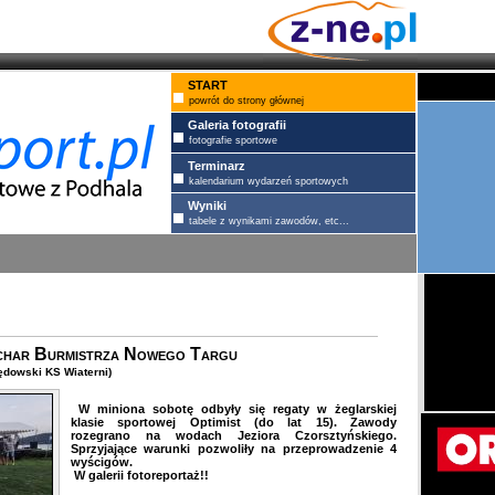
START
powrót do strony głównej
Galeria fotografii
fotografie sportowe
Terminarz
kalendarium wydarzeń sportowych
Wyniki
tabele z wynikami zawodów, etc...
uchar Burmistrza Nowego Targu
ędowski KS Wiaterni)
W miniona sobotę odbyły się regaty w żeglarskiej
klasie sportowej Optimist (do lat 15). Zawody
rozegrano na wodach Jeziora Czorsztyńskiego.
Sprzyjające warunki pozwoliły na przeprowadzenie 4
wyścigów.
W galerii fotoreportaż!!