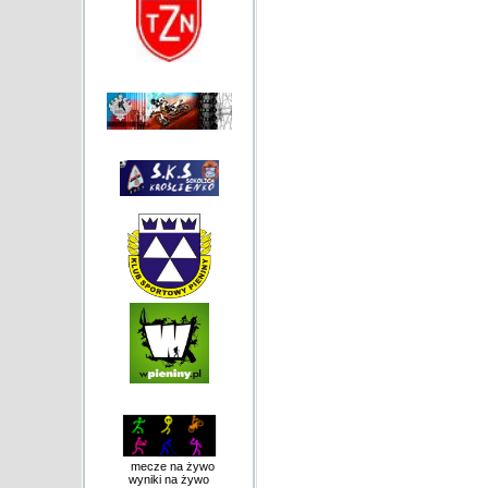
mecze na żywo
wyniki na żywo