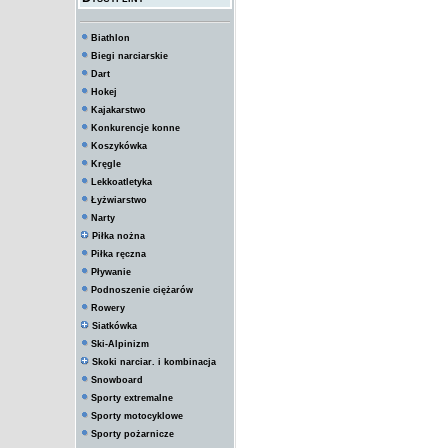
Biathlon
Biegi narciarskie
Dart
Hokej
Kajakarstwo
Konkurencje konne
Koszykówka
Kręgle
Lekkoatletyka
Łyżwiarstwo
Narty
Piłka nożna
Piłka ręczna
Pływanie
Podnoszenie ciężarów
Rowery
Siatkówka
Ski-Alpinizm
Skoki narciar. i kombinacja
Snowboard
Sporty extremalne
Sporty motocyklowe
Sporty pożarnicze