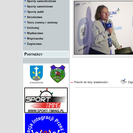
Sporty samochodowe
Sporty samolotowe
Sporty walki
Strzelectwo
Tenis ziemny i stołowy
Unihokej
Wędkarstwo
Wspinaczka
Żeglarstwo
Partnerzy
««
Powrót do listy wiadomości
Zap