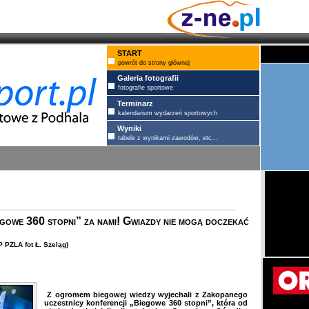
START
powrót do strony głównej
Galeria fotografii
fotografie sportowe
Terminarz
kalendarium wydarzeń sportowych
Wyniki
tabele z wynikami zawodów, etc...
gowe 360 stopni” za nami! Gwiazdy nie mogą doczekać
 PZLA fot Ł. Szeląg)
Z ogromem biegowej wiedzy wyjechali z Zakopanego
uczestnicy konferencji „Biegowe 360 stopni”, która od