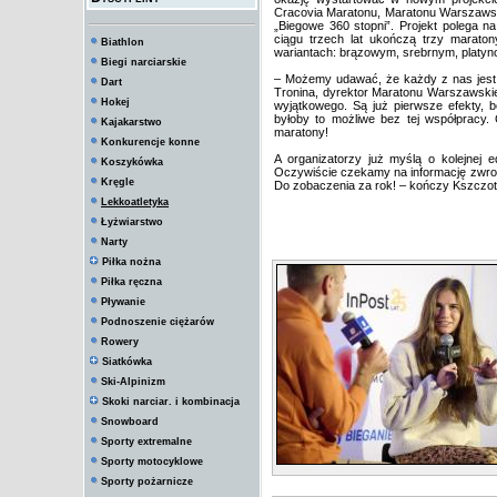
Cracovia Maratonu, Maratonu Warszawski
„Biegowe 360 stopni”. Projekt polega 
ciągu trzech lat ukończą trzy marato
Biathlon
wariantach: brązowym, srebrnym, platyn
Biegi narciarskie
– Możemy udawać, że każdy z nas jest wi
Dart
Tronina, dyrektor Maratonu Warszawskieg
Hokej
wyjątkowego. Są już pierwsze efekty, b
byłoby to możliwe bez tej współpracy.
Kajakarstwo
maratony!
Konkurencje konne
A organizatorzy już myślą o kolejnej e
Koszykówka
Oczywiście czekamy na informację zwrotn
Kręgle
Do zobaczenia za rok! – kończy Kszczot
Lekkoatletyka
Łyżwiarstwo
Narty
Piłka nożna
Piłka ręczna
Pływanie
Podnoszenie ciężarów
Rowery
Siatkówka
Ski-Alpinizm
Skoki narciar. i kombinacja
Snowboard
Sporty extremalne
Sporty motocyklowe
Sporty pożarnicze