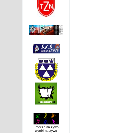
mecze na żywo
wyniki na żywo