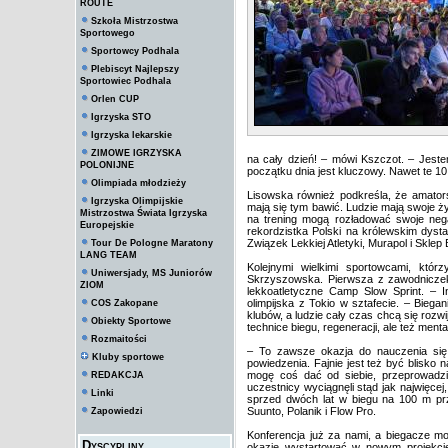
ROUTE
Szkoła Mistrzostwa
Sportowego
Sportowcy Podhala
Plebiscyt Najlepszy
Sportowiec Podhala
Orlen CUP
Igrzyska STO
Igrzyska lekarskie
ZIMOWE IGRZYSKA
na cały dzień! – mówi Kszczot. – Jest
POLONIJNE
początku dnia jest kluczowy. Nawet te 
Olimpiada młodzieży
Lisowska również podkreśla, że amator
Igrzyska Olimpijskie
mają się tym bawić. Ludzie mają swoje ż
Mistrzostwa Świata Igrzyska
na trening mogą rozładować swoje neg
Europejskie
rekordzistka Polski na królewskim dyst
Związek Lekkiej Atletyki, Murapol i Sklep
Tour De Pologne Maratony
LANG TEAM
Kolejnymi wielkimi sportowcami, którz
Uniwersjady, MS Juniorów
Skrzyszowska. Pierwsza z zawodniczek 
ZIOM
lekkoatletyczne Camp Slow Sprint. – In
olimpijska z Tokio w sztafecie. – Biega
COS Zakopane
klubów, a ludzie cały czas chcą się rozw
Obiekty Sportowe
technice biegu, regeneracji, ale też ment
Rozmaitości
– To zawsze okazja do nauczenia się 
Kluby sportowe
powiedzenia. Fajnie jest też być blisko 
mogę coś dać od siebie, przeprowadzi
REDAKCJA
uczestnicy wyciągnęli stąd jak najwięce
Linki
sprzed dwóch lat w biegu na 100 m przez
Suunto, Polanik i Flow Pro.
Zapowiedzi
Konferencja już za nami, a biegacze mo
Dyscypliny
okazję wystartować w nowym projekcie, 