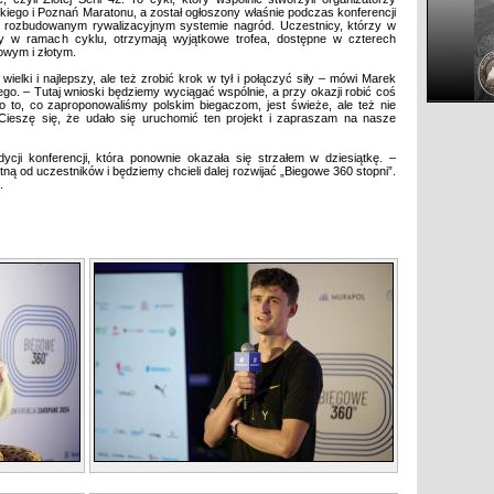
ego i Poznań Maratonu, a został ogłoszony właśnie podczas konferencji
na rozbudowanym rywalizacyjnym systemie nagród. Uczestnicy, którzy w
ny w ramach cyklu, otrzymają wyjątkowe trofea, dostępne w czterech
owym i złotym.
elki i najlepszy, ale też zrobić krok w tył i połączyć siły – mówi Marek
o. – Tutaj wnioski będziemy wyciągać wspólnie, a przy okazji robić coś
o to, co zaproponowaliśmy polskim biegaczom, jest świeże, ale też nie
 Cieszę się, że udało się uruchomić ten projekt i zapraszam na nasze
dycji konferencji, która ponownie okazała się strzałem w dziesiątkę. –
ą od uczestników i będziemy chcieli dalej rozwijać „Biegowe 360 stopni”.
.