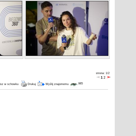
strona: 1/2
1
2
985
isz w schowku
Drukuj
Wyślij znajomemu