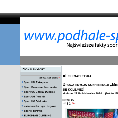
Podhale-Sport
Lekkoatletyka
pokaż schowek
»
Sport UM Zakopane
Druga edycja konferencji „Bie
Sport Bukowina Tatrzańska
się kolejnej!
Sport UG Czarny Dunajec
dodano: 27 Października 2024 (źródło: BP
Sport UG Poronin
strona: 1/2
Sport UG Jabłonka
1
2
Zakopiańska Liga Biegowa
Sport i zdrowie
EUROPEAN CLIMBING