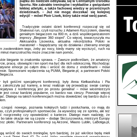
piątku do niedzieli odbywała się w Centralnym Ośrodku
Sportu. Nie zabrakło treningów i wykładów z gwiazdami
lekkiej atletyki, a także fachowej wiedzy w przeróżnych
dziedzinach. – Już nie mogę doczekać się kolejnej
edycji! – mówi Piotr Lisek, który także miał swój panel.
Tradycyjnie ostatni dzień konferencji rozpoczął się od
Shakeout run, czyli rozruchu z Adamem Kszczotem, dawniej
genialnym biegaczem na 800 m, a dziś współorganizatorem
imprezy „Biegowe 360 stopni”. Co więcej, towarzyszyła mu
Aleksandra Lisowska, aktualna rekordzistka Polski w
maratonie! – Napędzamy się do działania i zbieramy energię
em zwolennikiem tego, żeby po nocy, kiedy mamy się wyciszyć, ruch na
10 minut marszotruchtu może znacznie nam pomóc.
skie bieganie to znakomita sprawa. – Zawsze podkreślam, że amatorzy
ycie, pracę, obowiązki i ten sport ma być dla nich odskocznią. Wychodząc
atywne emocje po całym dniu i wrócić do domu z endorfinami – mówi
ansie. Sponsorami wydarzenia są PUMA, Bieganie.pl, a partnerami Polski
 Biegacza.
y byli gośćmi specjalnymi konferencji, były Anna Kiełbasińska i Pia
zakończyła już karierę, a teraz realizuje się prowadząc swoje campy
icjatywa z konferencją jest po prostu genialna! – mówi wicemistrzyni
nie jest coraz bardziej popularne, co bardzo nas cieszy. Powstaje więcej
ijać. Dlatego na takich konferencjach można dowiedzieć się bardzo dużo o
alem.
czegoś nowego, poznania kolejnych ludzi i posłuchania, co mają do
nas, czyli profesjonalnych sportowców. Ja wywodzę się ze sprintu, ale też
ć rozgrzewkę czy opowiedzieć o karierze. Dlatego mam nadzieję, że
j, bo takie okazje nie są częste – dodaje Skrzyszowska, mistrzyni Europy
 płotki. Partnerami konferencji są Airzone, Miasto Lublin, LaBotiga.pl,
gą wrócić do swoich treningów, tym bardziej, że już wkrótce będą mieli
czyli Złotej Serii 42. To cykl, który wspólnie stworzyli organizatorzy