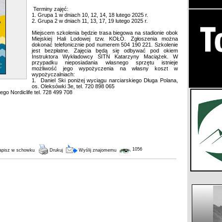
Terminy zajęć:
1. Grupa 1 w dniach 10, 12, 14, 18 lutego 2025 r.
2. Grupa 2 w dniach 11, 13, 17, 19 lutego 2025 r.
Miejscem szkolenia będzie trasa biegowa na stadionie obok
Miejskiej Hali Lodowej tzw. KOŁO. Zgłoszenia można
dokonać telefonicznie pod numerem 504 190 221. Szkolenie
jest bezpłatne. Zajęcia będą się odbywać pod okiem
Instruktora Wykładowcy SITN Katarzyny Maciążek. W
przypadku nieposiadania własnego sprzętu istnieje
możliwość jego wypożyczenia na własny koszt w
wypożyczalniach:
1. Daniel Ski poniżej wyciągu narciarskiego Długa Polana,
os. Oleksówki 3e, tel. 720 898 065
go Nordiclife tel. 728 499 708
1056
pisz w schowku
Drukuj
Wyślij znajomemu