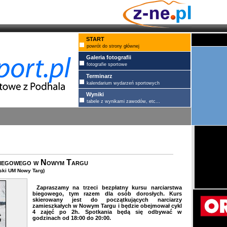
START
powrót do strony głównej
Galeria fotografii
fotografie sportowe
Terminarz
kalendarium wydarzeń sportowych
Wyniki
tabele z wynikami zawodów, etc...
 biegowego w Nowym Targu
ski UM Nowy Targ)
Zapraszamy na trzeci bezpłatny kursu narciarstwa
biegowego, tym razem dla osób dorosłych. Kurs
skierowany jest do początkujących narciarzy
zamieszkałych w Nowym Targu i będzie obejmował cykl
4 zajęć po 2h. Spotkania będą się odbywać w
godzinach od 18:00 do 20:00.