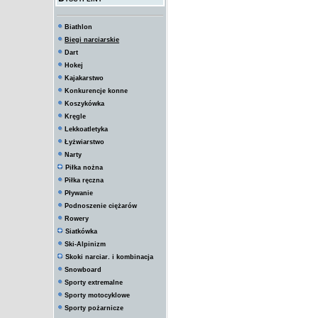
Biathlon
Biegi narciarskie
Dart
Hokej
Kajakarstwo
Konkurencje konne
Koszykówka
Kręgle
Lekkoatletyka
Łyżwiarstwo
Narty
Piłka nożna
Piłka ręczna
Pływanie
Podnoszenie ciężarów
Rowery
Siatkówka
Ski-Alpinizm
Skoki narciar. i kombinacja
Snowboard
Sporty extremalne
Sporty motocyklowe
Sporty pożarnicze