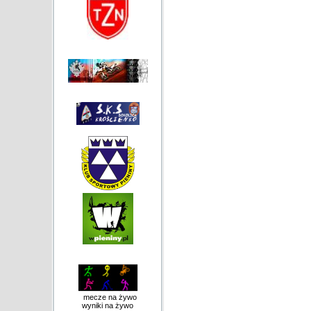
mecze na żywo
wyniki na żywo