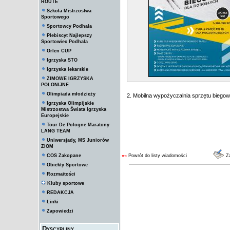
ROUTE
Szkoła Mistrzostwa
Sportowego
Sportowcy Podhala
Plebiscyt Najlepszy
Sportowiec Podhala
Orlen CUP
Igrzyska STO
Igrzyska lekarskie
ZIMOWE IGRZYSKA
POLONIJNE
Olimpiada młodzieży
2. Mobilna wypożyczalnia sprzętu biegowe
Igrzyska Olimpijskie
Mistrzostwa Świata Igrzyska
Europejskie
Tour De Pologne Maratony
LANG TEAM
Uniwersjady, MS Juniorów
ZIOM
COS Zakopane
««
Powrót do listy wiadomości
Za
Obiekty Sportowe
Rozmaitości
Kluby sportowe
REDAKCJA
Linki
Zapowiedzi
Dyscypliny