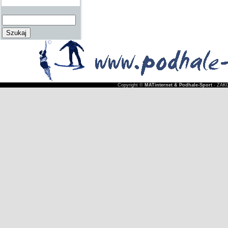
Copyright ©
MATinternet & Podhale-Sport
- ZAKO