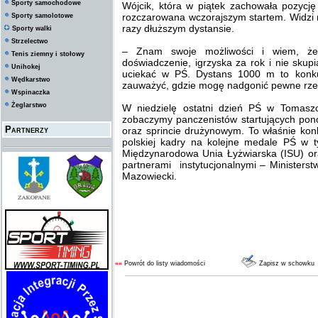
Sporty samochodowe
Wójcik, która w piątek zachowała pozycj
rozczarowana wczorajszym startem. Widzi
Sporty samolotowe
razy dłuższym dystansie.
Sporty walki
Strzelectwo
– Znam swoje możliwości i wiem, że
Tenis ziemny i stołowy
doświadczenie, igrzyska za rok i nie sku
Unihokej
uciekać w PŚ. Dystans 1000 m to konku
Wędkarstwo
zauważyć, gdzie mogę nadgonić pewne rze
Wspinaczka
Żeglarstwo
W niedzielę ostatni dzień PŚ w Tomasz
zobaczymy panczenistów startujących po
Partnerzy
oraz sprincie drużynowym. To właśnie konk
polskiej kadry na kolejne medale PŚ w 
Międzynarodowa Unia Łyżwiarska (ISU) or
partnerami instytucjonalnymi – Ministers
Mazowiecki.
««
Powrót do listy wiadomości
Zapisz w schowku