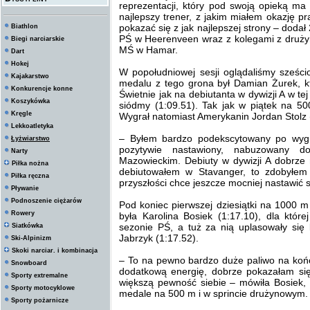
reprezentacji, który pod swoją opieką ma
najlepszy trener, z jakim miałem okazję p
pokazać się z jak najlepszej strony – dodał 
Biathlon
PŚ w Heerenveen wraz z kolegami z druży
Biegi narciarskie
MŚ w Hamar.
Dart
Hokej
W popołudniowej sesji oglądaliśmy sześci
Kajakarstwo
medalu z tego grona był Damian Żurek, kt
Konkurencje konne
Świetnie jak na debiutanta w dywizji A w tej
Koszykówka
siódmy (1:09.51). Tak jak w piątek na 500
Kręgle
Wygrał natomiast Amerykanin Jordan Stolz (1
Lekkoatletyka
– Byłem bardzo podekscytowany po wyg
Łyżwiarstwo
pozytywie nastawiony, nabuzowany d
Narty
Mazowieckim. Debiuty w dywizji A dobrze
Piłka nożna
debiutowałem w Stavanger, to zdobyłem
Piłka ręczna
przyszłości chce jeszcze mocniej nastawić 
Pływanie
Podnoszenie ciężarów
Pod koniec pierwszej dziesiątki na 1000 m
Rowery
była Karolina Bosiek (1:17.10), dla któr
sezonie PŚ, a tuż za nią uplasowały się k
Siatkówka
Jabrzyk (1:17.52).
Ski-Alpinizm
Skoki narciar. i kombinacja
– To na pewno bardzo duże paliwo na koń
Snowboard
dodatkową energię, dobrze pokazałam się
Sporty extremalne
większą pewność siebie – mówiła Bosiek, 
Sporty motocyklowe
medale na 500 m i w sprincie drużynowym.
Sporty pożarnicze