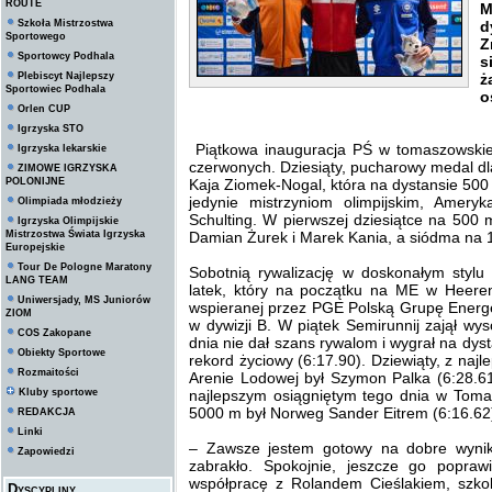
ROUTE
M
Szkoła Mistrzostwa
d
Sportowego
Z
Sportowcy Podhala
s
Plebiscyt Najlepszy
ż
Sportowiec Podhala
o
Orlen CUP
Igrzyska STO
Piątkowa inauguracja PŚ w tomaszowskiej
Igrzyska lekarskie
czerwonych. Dziesiąty, pucharowy medal dl
ZIMOWE IGRZYSKA
POLONIJNE
Kaja Ziomek-Nogal, która na dystansie 500 
jedynie mistrzyniom olimpijskim, Amer
Olimpiada młodzieży
Schulting. W pierwszej dziesiątce na 500 
Igrzyska Olimpijskie
Mistrzostwa Świata Igrzyska
Damian Żurek i Marek Kania, a siódma na 1
Europejskie
Tour De Pologne Maratony
Sobotnią rywalizację w doskonałym stylu 
LANG TEAM
latek, który na początku na ME w Heeren
Uniwersjady, MS Juniorów
wspieranej przez PGE Polską Grupę Energe
ZIOM
w dywizji B. W piątek Semirunnij zajął wy
COS Zakopane
dnia nie dał szans rywalom i wygrał na dys
Obiekty Sportowe
rekord życiowy (6:17.90). Dziewiąty, z najl
Rozmaitości
Arenie Lodowej był Szymon Palka (6:28.61
Kluby sportowe
najlepszym osiągniętym tego dnia w Tomas
5000 m był Norweg Sander Eitrem (6:16.62),
REDAKCJA
Linki
– Zawsze jestem gotowy na dobre wyniki
Zapowiedzi
zabrakło. Spokojnie, jeszcze go popraw
współpracę z Rolandem Cieślakiem, szko
Dyscypliny