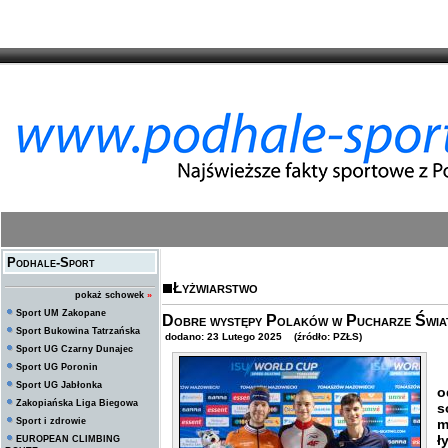
Podhale-Sport
Łyżwiarstwo
pokaż schowek
»
Sport UM Zakopane
Dobre występy Polaków w Pucharze Świa
Sport Bukowina Tatrzańska
dodano: 23 Lutego 2025 (źródło: PZŁS)
Sport UG Czarny Dunajec
Sport UG Poronin
D
Sport UG Jabłonka
o
Zakopiańska Liga Biegowa
s
Sport i zdrowie
m
ł
EUROPEAN CLIMBING