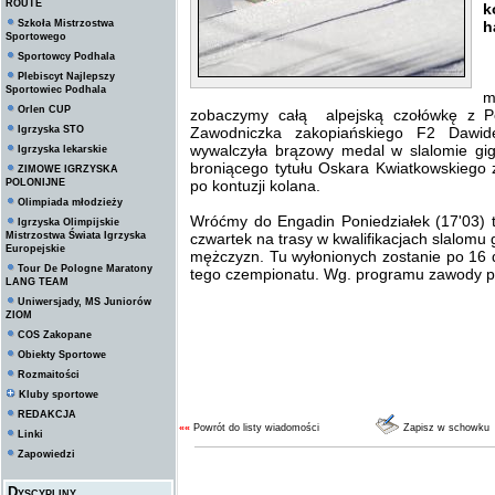
ROUTE
k
Szkoła Mistrzostwa
h
Sportowego
Sportowcy Podhala
Plebiscyt Najlepszy
J
Sportowiec Podhala
m
Orlen CUP
zobaczymy całą alpejską czołówkę z Po
Igrzyska STO
Zawodniczka zakopiańskiego F2 Dawi
wywalczyła brązowy medal w slalomie gig
Igrzyska lekarskie
broniącego tytułu Oskara Kwiatkowskiego
ZIMOWE IGRZYSKA
POLONIJNE
po kontuzji kolana.
Olimpiada młodzieży
Wróćmy do Engadin Poniedziałek (17'03) to
Igrzyska Olimpijskie
Mistrzostwa Świata Igrzyska
czwartek na trasy w kwalifikacjach slalomu 
Europejskie
mężczyzn. Tu wyłonionych zostanie po 16 
Tour De Pologne Maratony
tego czempionatu. Wg. programu zawody p
LANG TEAM
Uniwersjady, MS Juniorów
ZIOM
COS Zakopane
Obiekty Sportowe
Rozmaitości
Kluby sportowe
REDAKCJA
««
Powrót do listy wiadomości
Zapisz w schowku
Linki
Zapowiedzi
Dyscypliny