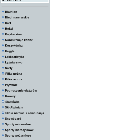
Biathlon
Biegi narciarskie
Dart
Hokej
Kajakarstwo
Konkurencje konne
Koszykówka
Kręgle
Lekkoatletyka
Łyżwiarstwo
Narty
Piłka nożna
Piłka ręczna
Pływanie
Podnoszenie ciężarów
Rowery
Siatkówka
Ski-Alpinizm
Skoki narciar. i kombinacja
Snowboard
Sporty extremalne
Sporty motocyklowe
Sporty pożarnicze