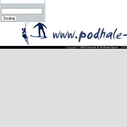
Copyright ©
MATinternet & Podhale-Sport
- ZAKO