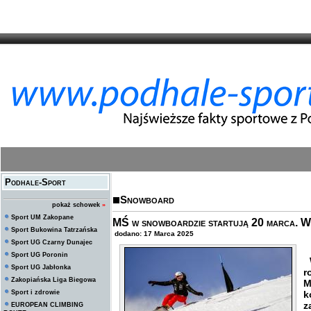
Podhale-Sport
Snowboard
pokaż schowek
»
Sport UM Zakopane
MŚ w snowboardzie startują 20 marca. W 
Sport Bukowina Tatrzańska
dodano: 17 Marca 2025
Sport UG Czarny Dunajec
Sport UG Poronin
W
Sport UG Jabłonka
r
Zakopiańska Liga Biegowa
M
Sport i zdrowie
k
z
EUROPEAN CLIMBING