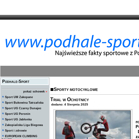
Podhale-Sport
Sporty motocyklowe
pokaż schowek
»
Sport UM Zakopane
Trial w Ochotnicy
Sport Bukowina Tatrzańska
dodano: 4 Sierpnia 2025
Sport UG Czarny Dunajec
Sport UG Poronin
W
Sport UG Jabłonka
r
Zakopiańska Liga Biegowa
P
Sport i zdrowie
D
z
EUROPEAN CLIMBING