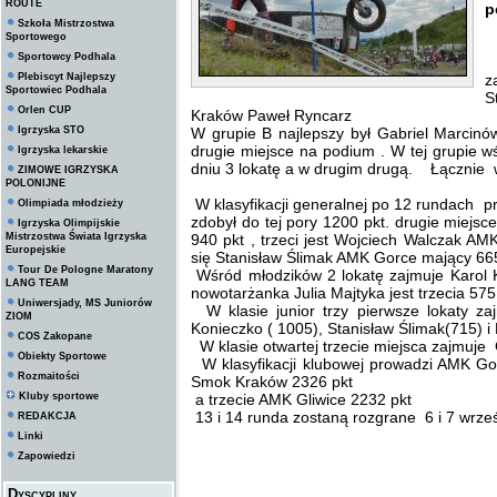
ROUTE
p
Szkoła Mistrzostwa
Sportowego
Sportowcy Podhala
W
Plebiscyt Najlepszy
z
Sportowiec Podhala
S
Orlen CUP
Kraków Paweł Ryncarz
Igrzyska STO
W grupie B najlepszy był Gabriel Marcinó
drugie miejsce na podium . W tej grupie w
Igrzyska lekarskie
dniu 3 lokatę a w drugim drugą. Łącznie w
ZIMOWE IGRZYSKA
POLONIJNE
W klasyfikacji generalnej po 12 rundach 
Olimpiada młodzieży
zdobył do tej pory 1200 pkt. drugie miej
Igrzyska Olimpijskie
Mistrzostwa Świata Igrzyska
940 pkt , trzeci jest Wojciech Walczak AM
Europejskie
się Stanisław Ślimak AMK Gorce mający 665
Tour De Pologne Maratony
Wśród młodzików 2 lokatę zajmuje Karol 
LANG TEAM
nowotarżanka Julia Majtyka jest trzecia 575
Uniwersjady, MS Juniorów
W klasie junior trzy pierwsze lokaty za
ZIOM
Konieczko ( 1005), Stanisław Ślimak(715) i
COS Zakopane
W klasie otwartej trzecie miejsca zajmuje
Obiekty Sportowe
W klasyfikacji klubowej prowadzi AMK Go
Rozmaitości
Smok Kraków 2326 pkt
Kluby sportowe
a trzecie AMK Gliwice 2232 pkt
13 i 14 runda zostaną rozgrane 6 i 7 wrześ
REDAKCJA
Linki
Zapowiedzi
Dyscypliny