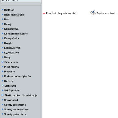
Biathlon
««
Powrót do listy wiadomości
Zapisz w schowku
Biegi narciarskie
Dart
Hokej
Kajakarstwo
Konkurencje konne
Koszykówka
Kręgle
Lekkoatletyka
Łyżwiarstwo
Narty
Piłka nożna
Piłka ręczna
Pływanie
Podnoszenie ciężarów
Rowery
Siatkówka
Ski-Alpinizm
Skoki narciar. i kombinacja
Snowboard
Sporty extremalne
Sporty motocyklowe
Sporty pożarnicze