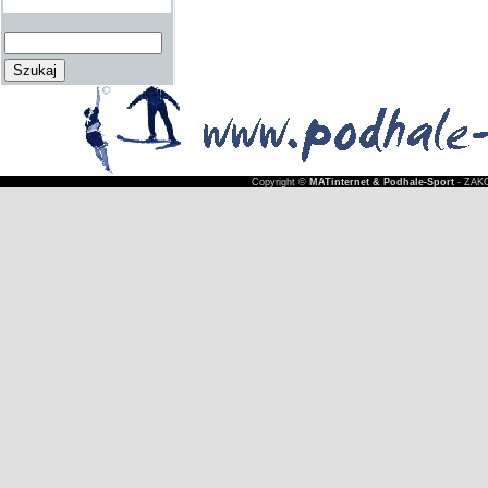
Copyright ©
MATinternet & Podhale-Sport
- ZAKO