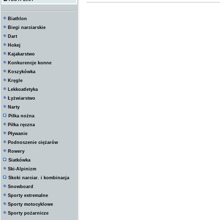
Biathlon
Biegi narciarskie
Dart
Hokej
Kajakarstwo
Konkurencje konne
Koszykówka
Kręgle
Lekkoatletyka
Łyżwiarstwo
Narty
Piłka nożna
Piłka ręczna
Pływanie
Podnoszenie ciężarów
Rowery
Siatkówka
Ski-Alpinizm
Skoki narciar. i kombinacja
Snowboard
Sporty extremalne
Sporty motocyklowe
Sporty pożarnicze