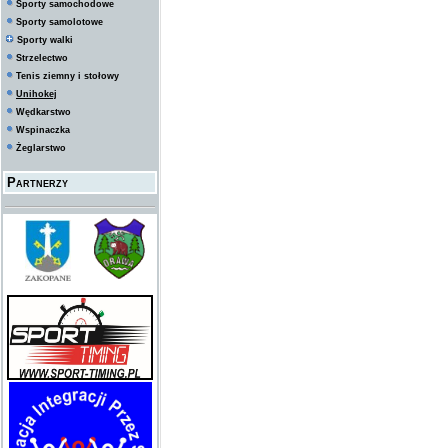
Sporty samochodowe
Sporty samolotowe
Sporty walki
Strzelectwo
Tenis ziemny i stołowy
Unihokej
Wędkarstwo
Wspinaczka
Żeglarstwo
Partnerzy