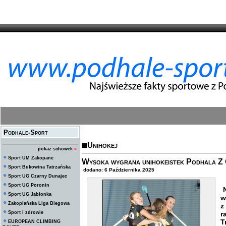
Podhale-Sport
Unihokej
pokaż schowek
»
Sport UM Zakopane
Wysoka wygrana unihokeistek Podhala Z
Sport Bukowina Tatrzańska
dodano: 6 Października 2025
Sport UG Czarny Dunajec
Sport UG Poronin
N
Sport UG Jabłonka
w
Zakopiańska Liga Biegowa
z
Sport i zdrowie
r
T
EUROPEAN CLIMBING