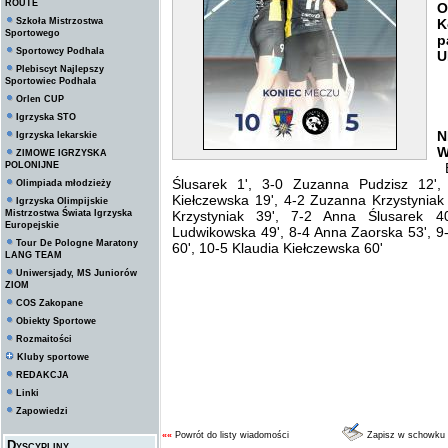
ROUTE
O
Szkoła Mistrzostwa
K
Sportowego
p
Sportowcy Podhala
U
Plebiscyt Najlepszy
Sportowiec Podhala
Orlen CUP
Igrzyska STO
N
Igrzyska lekarskie
W
ZIMOWE IGRZYSKA
POLONIJNE
B
Ślusarek 1', 3-0 Zuzanna Pudzisz 12',
Olimpiada młodzieży
Kiełczewska 19', 4-2 Zuzanna Krzystyniak
Igrzyska Olimpijskie
Mistrzostwa Świata Igrzyska
Krzystyniak 39', 7-2 Anna Ślusarek 
Europejskie
Ludwikowska 49', 8-4 Anna Zaorska 53', 9
Tour De Pologne Maratony
60', 10-5 Klaudia Kiełczewska 60'
LANG TEAM
Uniwersjady, MS Juniorów
ZIOM
COS Zakopane
Obiekty Sportowe
Rozmaitości
Kluby sportowe
REDAKCJA
Linki
Zapowiedzi
««
Powrót do listy wiadomości
Zapisz w schowku
Dyscypliny