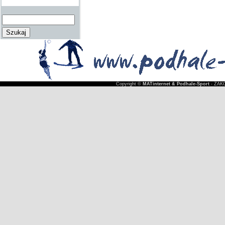
Copyright ©
MATinternet & Podhale-Sport
- ZAKO