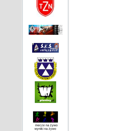
mecze na żywo
wyniki na żywo