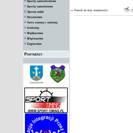
Sporty samochodowe
Sporty samolotowe
««
Powrót do listy wiadomości
Z
Sporty walki
Strzelectwo
Tenis ziemny i stołowy
Unihokej
Wędkarstwo
Wspinaczka
Żeglarstwo
Partnerzy