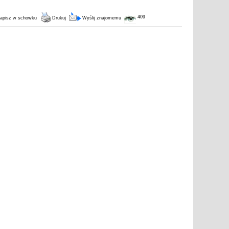
409
apisz w schowku
Drukuj
Wyślij znajomemu