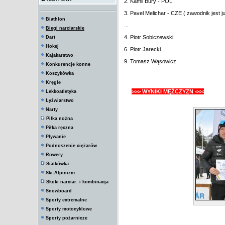
2. Kamil Bury - POL
3. Pavel Melichar - CZE ( zawodnik jest j
Biathlon
...
Biegi narciarskie
4. Piotr Sobiczewski
Dart
Hokej
6. Piotr Jarecki
Kajakarstwo
9. Tomasz Wąsowicz
Konkurencje konne
Koszykówka
Kręgle
>>> WYNIKI MĘŻCZYZN <<<
Lekkoatletyka
Łyżwiarstwo
Narty
Piłka nożna
Piłka ręczna
Pływanie
Podnoszenie ciężarów
Rowery
Siatkówka
Ski-Alpinizm
Skoki narciar. i kombinacja
Snowboard
Sporty extremalne
Sporty motocyklowe
Sporty pożarnicze