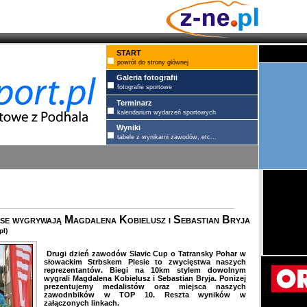
START
powrót do strony głównej
Galeria fotografii
fotografie sportowe
Terminarz
kalendarium wydarzeń sportowych
Wyniki
tabele z wynikami zawodów, etc...
nse wygrywają Magdalena Kobielusz i Sebastian Bryja
pl)
Drugi dzień zawodów Slavic Cup o Tatransky Pohar w
słowackim Strbskem Plesie to zwycięstwa naszych
reprezentantów. Biegi na 10km stylem dowolnym
wygrali Magdalena Kobielusz i Sebastian Bryja. Ponizej
prezentujemy medalistów oraz miejsca naszych
zawodnbików w TOP 10. Reszta wyników w
załączonych linkach.