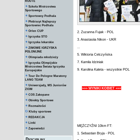
ROUTE
Szkoła Mistrzostwa
Sportowego
Sportowcy Podhala
Plebiscyt Najlepszy
Sportowiec Podhala
Orlen CUP
2. Zuzanna Fujak - POL
Igrzyska STO
3. Anastasiia Nikon - UKR
Igrzyska lekarskie
...
ZIMOWE IGRZYSKA
POLONIJNE
5. Wiktoria Celczyńska
Olimpiada młodzieży
7. Kamila Idziniak
Igrzyska Olimpijskie
Mistrzostwa Świata Igrzyska
9. Karolina Kaleta - wszystkie POL
Europejskie
Tour De Pologne Maratony
LANG TEAM
Uniwersjady, MS Juniorów
>>> WYNIKI KOBIET <<<
ZIOM
COS Zakopane
Obiekty Sportowe
Rozmaitości
Kluby sportowe
REDAKCJA
Linki
MĘŻCZYŹNI 10km FT:
Zapowiedzi
1. Sebastian Bryja - POL
Dyscypliny