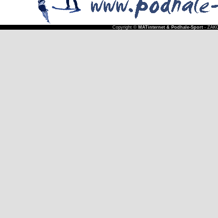
Copyright ©
MATinternet & Podhale-Sport
- ZAKO