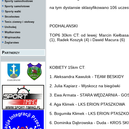
Sporty samochodowe
Sporty samolotowe
na tym dystansie sklasyfikowano 106 uczes
Sporty walki
Strzelectwo
Tenis ziemny i stołowy
PODHALANSKI
Unihokej
Wędkarstwo
TOP6 30km CT: od lewej: Marcin Kiełbasa 
Wspinaczka
(1), Radek Koszyk (4) i Dawid Macura (6)
Żeglarstwo
Partnerzy
KOBIETY 15km CT:
1. Aleksandra Kawulok - TEAM BESKIDY
2. Julia Kapiarz - Wyskocz na biegówki
3. Ewa Armata - STARA WĘDZARNIA - G
4. Aga Klimek - LKS ERION PTASZKOWA
5. Bogumiła Klimek - LKS ERION PTASZK
6. Dominika Dąbrowska - Duda - KROS