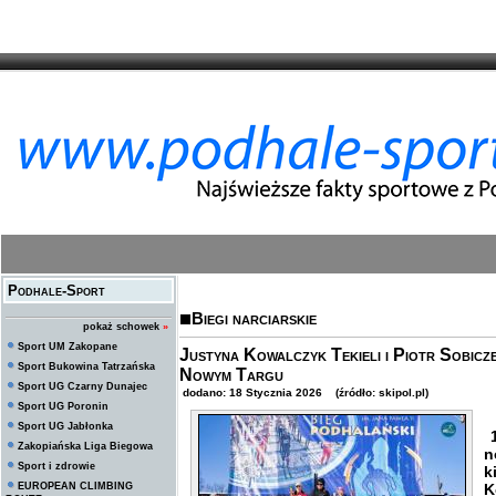
Podhale-Sport
Biegi narciarskie
pokaż schowek
»
Sport UM Zakopane
Justyna Kowalczyk Tekieli i Piotr Sobicz
Sport Bukowina Tatrzańska
Nowym Targu
Sport UG Czarny Dunajec
dodano: 18 Stycznia 2026 (źródło: skipol.pl)
Sport UG Poronin
Sport UG Jabłonka
1
Zakopiańska Liga Biegowa
n
Sport i zdrowie
k
EUROPEAN CLIMBING
K