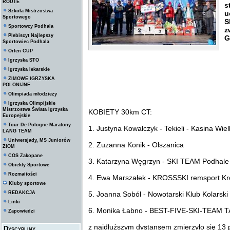
ROUTE
s
Szkoła Mistrzostwa
u
Sportowego
S
Sportowcy Podhala
z
Plebiscyt Najlepszy
G
Sportowiec Podhala
Orlen CUP
Igrzyska STO
Igrzyska lekarskie
ZIMOWE IGRZYSKA
POLONIJNE
Olimpiada młodzieży
Igrzyska Olimpijskie
Mistrzostwa Świata Igrzyska
KOBIETY 30km CT:
Europejskie
Tour De Pologne Maratony
1. Justyna Kowalczyk - Tekieli - Kasina Wie
LANG TEAM
Uniwersjady, MS Juniorów
2. Zuzanna Konik - Olszanica
ZIOM
COS Zakopane
3. Katarzyna Węgrzyn - SKI TEAM Podhale
Obiekty Sportowe
Rozmaitości
4. Ewa Marszałek - KROSSSKI remsport K
Kluby sportowe
REDAKCJA
5. Joanna Soból - Nowotarski Klub Kolarski
Linki
6. Monika Łabno - BEST-FIVE-SKI-TEAM
Zapowiedzi
z najdłuższym dystansem zmierzyło się 13 
Dyscypliny