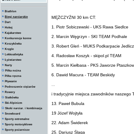
Biathlon
MĘŻCZYŹNI 30 km CT:
Biegi narciarskie
Dart
1. Piotr Sobiczewski - UKS Rawa Siedlce
Hokej
Kajakarstwo
2. Marcin Węgrzyn - SKI TEAM Podhale
Konkurencje konne
Koszykówka
3. Robert Gleń - MUKS Podkarpacie Jedlic
Kręgle
Lekkoatletyka
4. Radosław Koszyk - skipol.pl TEAM
Łyżwiarstwo
5. Marcin Kiełbasa - PKS Jaworze Ptaszko
Narty
Piłka nożna
6. Dawid Macura - TEAM Beskidy
Piłka ręczna
Pływanie
...
Podnoszenie ciężarów
Rowery
i tradycyjnie miejsca zawodników naszeg
Siatkówka
13. Paweł Bubula
Ski-Alpinizm
Skoki narciar. i kombinacja
19 Józef Wojtyła
Snowboard
Sporty extremalne
22. Adam Świderek
Sporty motocyklowe
Sporty pożarnicze
25. Dariusz Ślaga