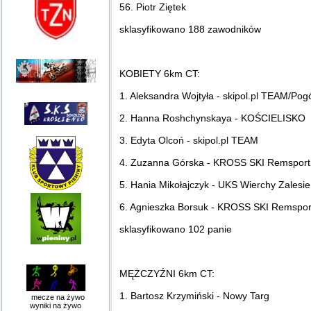
56. Piotr Ziętek
sklasyfikowano 188 zawodników
KOBIETY 6km CT:
1. Aleksandra Wojtyła - skipol.pl TEAM/Pog
2. Hanna Roshchynskaya - KOŚCIELISKO
3. Edyta Olcoń - skipol.pl TEAM
4. Zuzanna Górska - KROSS SKI Remsport
5. Hania Mikołajczyk - UKS Wierchy Zalesie
6. Agnieszka Borsuk - KROSS SKI Remspor
sklasyfikowano 102 panie
MĘŻCZYŹNI 6km CT:
1. Bartosz Krzymiński - Nowy Targ
mecze na żywo
wyniki na żywo