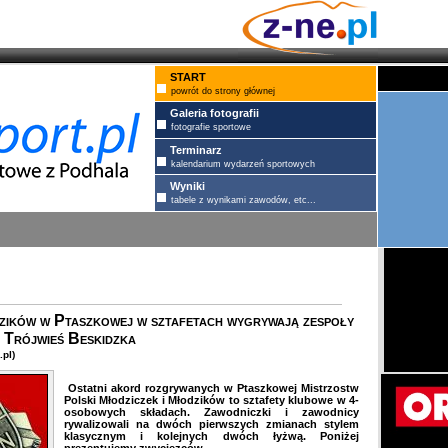
START
powrót do strony głównej
Galeria fotografii
fotografie sportowe
Terminarz
kalendarium wydarzeń sportowych
Wyniki
tabele z wynikami zawodów, etc...
ików w Ptaszkowej w sztafetach wygrywają zespoły
 Trójwieś Beskidzka
pl)
Ostatni akord rozgrywanych w Ptaszkowej Mistrzostw
Polski Młodziczek i Młodzików to sztafety klubowe w 4-
osobowych składach. Zawodniczki i zawodnicy
rywalizowali na dwóch pierwszych zmianach stylem
klasycznym i kolejnych dwóch łyżwą. Poniżej