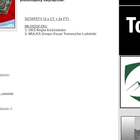
prezentujemy zwycięzców.
SZTAFETY (2 x CT + 2x FT)
MŁODZICZKI:
1. UKS Regla Kościelisko
2. MULKS Grupa Oscar Tomaszów Lubelski
belski
Lubelski
elski II