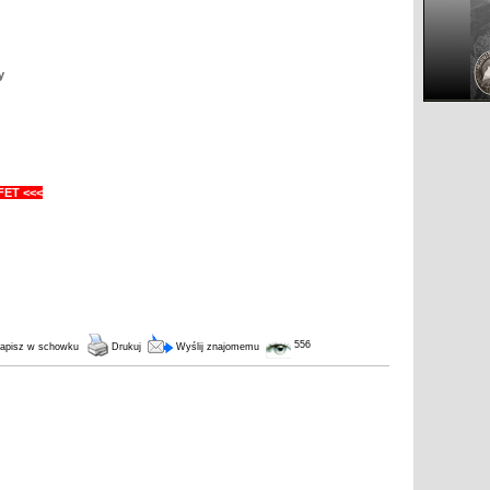
y
FET <<<
556
apisz w schowku
Drukuj
Wyślij znajomemu