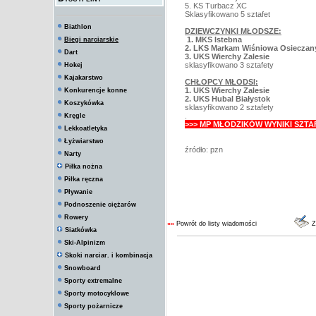
5. KS Turbacz XC
Sklasyfikowano 5 sztafet
Biathlon
DZIEWCZYNKI MŁODSZE:
1. MKS Istebna
Biegi narciarskie
2. LKS Markam Wiśniowa Osieczan
Dart
3. UKS Wierchy Zalesie
sklasyfikowano 3 sztafety
Hokej
Kajakarstwo
CHŁOPCY MŁODSI:
1. UKS Wierchy Zalesie
Konkurencje konne
2. UKS Hubal Białystok
Koszykówka
sklasyfikowano 2 sztafety
.
Kręgle
>>> MP MŁODZIKÓW WYNIKI SZTA
Lekkoatletyka
Łyżwiarstwo
źródło: pzn
Narty
Piłka nożna
Piłka ręczna
Pływanie
Podnoszenie ciężarów
Rowery
««
Powrót do listy wiadomości
Z
Siatkówka
Ski-Alpinizm
Skoki narciar. i kombinacja
Snowboard
Sporty extremalne
Sporty motocyklowe
Sporty pożarnicze