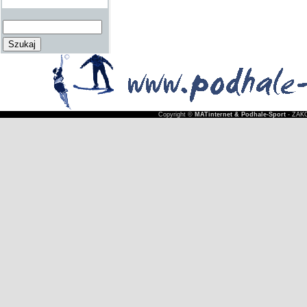
Copyright ©
MATinternet & Podhale-Sport
- ZAKO