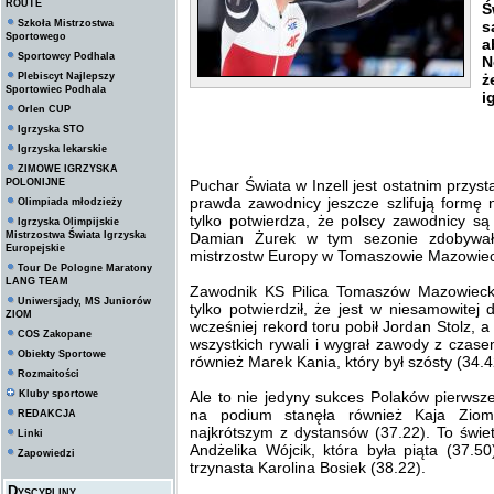
ROUTE
Ś
Szkoła Mistrzostwa
s
Sportowego
a
Sportowcy Podhala
N
Plebiscyt Najlepszy
ż
Sportowiec Podhala
i
Orlen CUP
Igrzyska STO
Igrzyska lekarskie
ZIMOWE IGRZYSKA
POLONIJNE
Puchar Świata w Inzell jest ostatnim przy
prawda zawodnicy jeszcze szlifują formę n
Olimpiada młodzieży
tylko potwierdza, że polscy zawodnicy są
Igrzyska Olimpijskie
Mistrzostwa Świata Igrzyska
Damian Żurek w tym sezonie zdobywał
Europejskie
mistrzostw Europy w Tomaszowie Mazowieck
Tour De Pologne Maratony
LANG TEAM
Zawodnik KS Pilica Tomaszów Mazowiecki
Uniwersjady, MS Juniorów
tylko potwierdził, że jest w niesamowitej
ZIOM
wcześniej rekord toru pobił Jordan Stolz, 
COS Zakopane
wszystkich rywali i wygrał zawody z czas
Obiekty Sportowe
również Marek Kania, który był szósty (34.4
Rozmaitości
Kluby sportowe
Ale to nie jedyny sukces Polaków pierwsz
na podium stanęła również Kaja Ziome
REDAKCJA
najkrótszym z dystansów (37.22). To świet
Linki
Andżelika Wójcik, która była piąta (37.5
Zapowiedzi
trzynasta Karolina Bosiek (38.22).
Dyscypliny