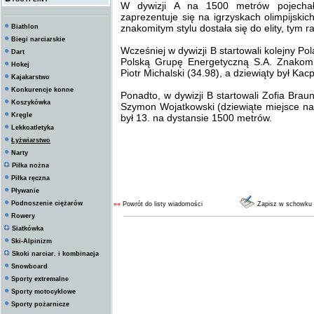
W dywizji A na 1500 metrów pojechał
zaprezentuje się na igrzyskach olimpijski
znakomitym stylu dostała się do elity, tym 
Biathlon
Biegi narciarskie
Wcześniej w dywizji B startowali kolejny 
Dart
Polską Grupę Energetyczną S.A. Znakomi
Hokej
Piotr Michalski (34.98), a dziewiąty był Kac
Kajakarstwo
Konkurencje konne
Ponadto, w dywizji B startowali Zofia Bra
Koszykówka
Szymon Wojatkowski (dziewiąte miejsce na 
Kręgle
był 13. na dystansie 1500 metrów.
Lekkoatletyka
Łyżwiarstwo
Narty
Piłka nożna
Piłka ręczna
Pływanie
Podnoszenie ciężarów
««
Powrót do listy wiadomości
Zapisz w schowku
Rowery
Siatkówka
Ski-Alpinizm
Skoki narciar. i kombinacja
Snowboard
Sporty extremalne
Sporty motocyklowe
Sporty pożarnicze