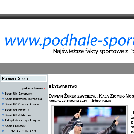
Podhale-Sport
Łyżwiarstwo
pokaż schowek
»
Sport UM Zakopane
Damian Żurek zwyciężył, Kaja Ziomek-Nog
Sport Bukowina Tatrzańska
dodano: 25 Stycznia 2026 (źródło: PZŁS)
Sport UG Czarny Dunajec
Sport UG Poronin
D
Sport UG Jabłonka
ż
Zakopiańska Liga Biegowa
b
Sport i zdrowie
s
n
EUROPEAN CLIMBING