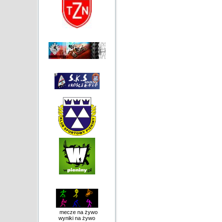
mecze na żywo
wyniki na żywo