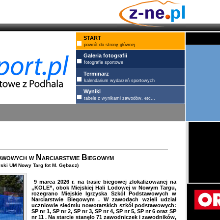
START
powrót do strony głównej
Galeria fotografii
fotografie sportowe
Terminarz
kalendarium wydarzeń sportowych
Wyniki
tabele z wynikami zawodów, etc...
tawowych w Narciarstwie Biegowym
ki UM Nowy Targ fot M. Gębacz)
9 marca 2026 r. na trasie biegowej zlokalizowanej na
„KOLE”, obok Miejskiej Hali Lodowej w Nowym Targu,
rozegrano Miejskie Igrzyska Szkół Podstawowych w
Narciarstwie Biegowym . W zawodach wzięli udział
uczniowie siedmiu nowotarskich szkół podstawowych:
SP nr 1, SP nr 2, SP nr 3, SP nr 4, SP nr 5, SP nr 6 oraz SP
nr 11 . Na starcie stanęło 71 zawodniczek i zawodników,