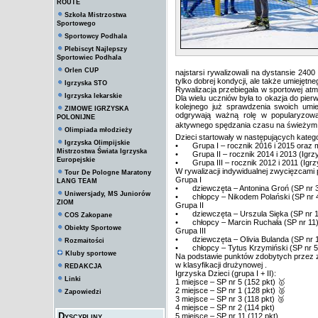
ROUTE
Szkoła Mistrzostwa
Sportowego
Sportowcy Podhala
Plebiscyt Najlepszy
Sportowiec Podhala
Orlen CUP
najstarsi rywalizowali na dystansie 240
tylko dobrej kondycji, ale także umiejętneg
Igrzyska STO
Rywalizacja przebiegała w sportowej atm
Igrzyska lekarskie
Dla wielu uczniów była to okazja do pie
kolejnego już sprawdzenia swoich umiej
ZIMOWE IGRZYSKA
odgrywają ważną rolę w popularyzowa
POLONIJNE
aktywnego spędzania czasu na świeżym po
Olimpiada młodzieży
Dzieci startowały w następujących kateg
Igrzyska Olimpijskie
•
Grupa I – rocznik 2016 i 2015 oraz 
Mistrzostwa Świata Igrzyska
•
Grupa II – rocznik 2014 i 2013 (Igr
Europejskie
•
Grupa III – rocznik 2012 i 2011 (Ig
W rywalizacji indywidualnej zwycięzcami 
Tour De Pologne Maratony
Grupa I
LANG TEAM
•
dziewczęta – Antonina Groń (SP nr 
Uniwersjady, MS Juniorów
•
chłopcy – Nikodem Polański (SP nr 
ZIOM
Grupa II
•
dziewczęta – Urszula Sięka (SP nr 1
COS Zakopane
•
chłopcy – Marcin Ruchała (SP nr 11
Obiekty Sportowe
Grupa III
•
dziewczęta – Olivia Bulanda (SP nr 
Rozmaitości
•
chłopcy – Tytus Krzymiński (SP nr 5
Kluby sportowe
Na podstawie punktów zdobytych przez z
w klasyfikacji drużynowej .
REDAKCJA
Igrzyska Dzieci (grupa I + II):
Linki
1 miejsce – SP nr 5 (152 pkt) 🥇
2 miejsce – SP nr 1 (128 pkt) 🥈
Zapowiedzi
3 miejsce – SP nr 3 (118 pkt) 🥉
4 miejsce – SP nr 2 (114 pkt)
Dyscypliny
5 miejsce – SP nr 11 (112 pkt)