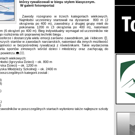
którzy rywalizowali w biegu stylem klasycznym.
W galerii fotoreportaż
Zawody rozegrano w trzech kategoriach wiekowych.
Najmłodsi uczestnicy startowali na dystansie 800 m (2
okrążenia po 400 m), zawodnicy z drugiej grupy mieli do
pokonania 1200 m (3 okrążenia po 400 m), natomiast
0 m (6 okrążeń po 400 m). Bieg indywidualny wymagał od uczestników nie
o rozłożenia sił i poprawnej techniki biegu .
osferze i dostarczyła wielu emocji zarówno zawodnikom, jak i kibicom 👏.
rwszych startów w zawodach narciarskich, natomiast dla innych możliwość
ętności w bezpośredniej rywalizacji z rówieśnikami. Takie wydarzenia
niu sportów zimowych wśród dzieci i młodzieży oraz zachęcają do
wietrzu 🌨️🏃‍♂️.
oriach wiekowych:
młodsi (Igrzyska Dzieci) – ok. 800 m
zyska Dzieci) – ok. 1200 m
rzyska Młodzieży Szkolnej) – ok. 2400 m
poszczególnych kategorii zostali :
3)
4)
)
)
1)
)
awodników w poszczególnych startach wyłoniono także najlepsze szkoły