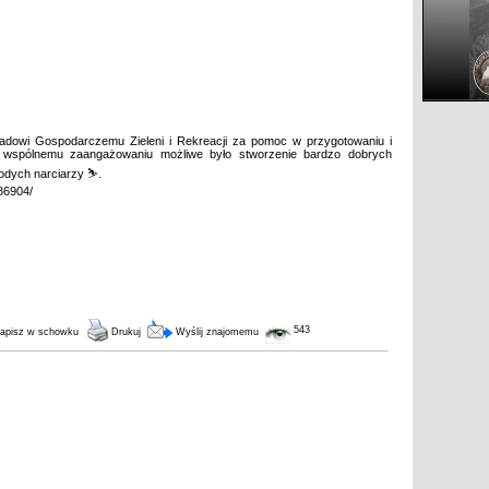
ładowi Gospodarczemu Zieleni i Rekreacji za pomoc w przygotowaniu i
 wspólnemu zaangażowaniu możliwe było stworzenie bardzo dobrych
odych narciarzy ⛷️.
386904/
543
apisz w schowku
Drukuj
Wyślij znajomemu