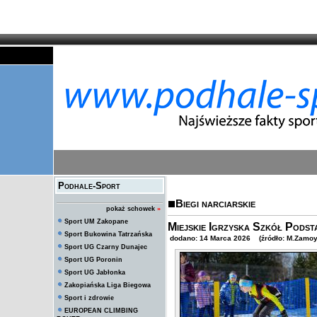
Podhale-Sport
Biegi narciarskie
pokaż schowek
»
Sport UM Zakopane
Miejskie Igrzyska Szkół Pods
Sport Bukowina Tatrzańska
dodano: 14 Marca 2026 (źródło: M.Zamoys
Sport UG Czarny Dunajec
Sport UG Poronin
Sport UG Jabłonka
Zakopiańska Liga Biegowa
Sport i zdrowie
EUROPEAN CLIMBING