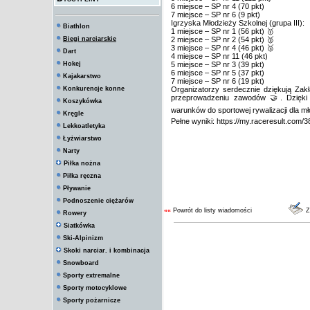
6 miejsce – SP nr 4 (70 pkt)
7 miejsce – SP nr 6 (9 pkt)
Igrzyska Młodzieży Szkolnej (grupa III):
Biathlon
1 miejsce – SP nr 1 (56 pkt) 🥇
Biegi narciarskie
2 miejsce – SP nr 2 (54 pkt) 🥈
3 miejsce – SP nr 4 (46 pkt) 🥉
Dart
4 miejsce – SP nr 11 (46 pkt)
Hokej
5 miejsce – SP nr 3 (39 pkt)
6 miejsce – SP nr 5 (37 pkt)
Kajakarstwo
7 miejsce – SP nr 6 (19 pkt)
Konkurencje konne
Organizatorzy serdecznie dziękują Zak
przeprowadzeniu zawodów 🤝. Dzięki
Koszykówka
warunków do sportowej rywalizacji dla mł
Kręgle
Pełne wyniki: https://my.raceresult.com/
Lekkoatletyka
Łyżwiarstwo
Narty
Piłka nożna
Piłka ręczna
Pływanie
Podnoszenie ciężarów
««
Powrót do listy wiadomości
Z
Rowery
Siatkówka
Ski-Alpinizm
Skoki narciar. i kombinacja
Snowboard
Sporty extremalne
Sporty motocyklowe
Sporty pożarnicze