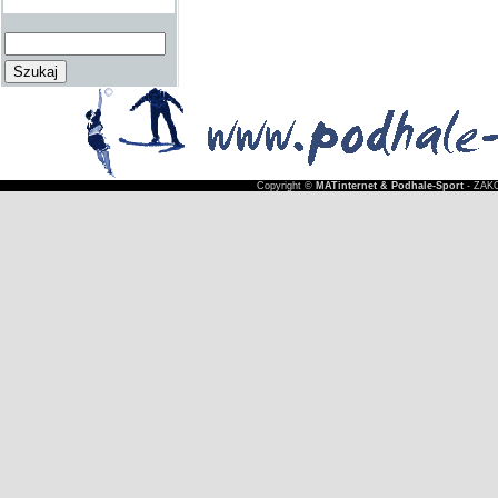
Copyright ©
MATinternet & Podhale-Sport
- ZAKO