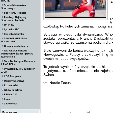
ROUTE
s
Szkoła Mistrzostwa
Sportowego
Sportowcy Podhala
P
Plebiscyt Najlepszy
p
Sportowiec Podhala
t
Orlen CUP
czołówką. Po kolejnych zmianach wciąż liczy
Igrzyska STO
Sytuacja w biegu była dynamiczna. W p
Igrzyska lekarskie
została reprezentacja Francji. Dyskwalif
ZIMOWE IGRZYSKA
POLONIJNE
stawce sprawiła, że szanse na podium dla 
Olimpiada młodzieży
Biało-czerwoni do końca walczyli o jak najl
Igrzyska Olimpijskie
Mistrzostwa Świata Igrzyska
Norwegowie, a Polacy przekroczyli linię m
Europejskie
dwóch minut do zwycięzców.
Tour De Pologne Maratony
LANG TEAM
To jednak wynik, który przejdzie do histori
Uniwersjady, MS Juniorów
pojedyncza sztafeta mieszana nie zajęła
ZIOM
Świata.
COS Zakopane
Obiekty Sportowe
fot. Nordic Focus
Rozmaitości
Kluby sportowe
REDAKCJA
Linki
Zapowiedzi
Dyscypliny