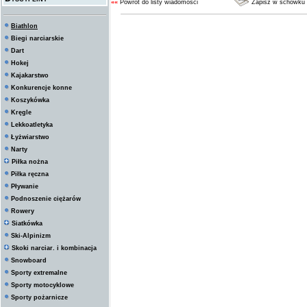
««
Powrót do listy wiadomości
Zapisz w schowku
Biathlon
Biegi narciarskie
Dart
Hokej
Kajakarstwo
Konkurencje konne
Koszykówka
Kręgle
Lekkoatletyka
Łyżwiarstwo
Narty
Piłka nożna
Piłka ręczna
Pływanie
Podnoszenie ciężarów
Rowery
Siatkówka
Ski-Alpinizm
Skoki narciar. i kombinacja
Snowboard
Sporty extremalne
Sporty motocyklowe
Sporty pożarnicze