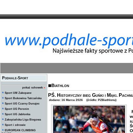
Podhale-Sport
Biathlon
pokaż schowek
»
Sport UM Zakopane
PŚ. Historyczny bieg Guńki i Mąki. Pachni
Sport Bukowina Tatrzańska
dodano: 16 Marca 2026 (źródło: PZBiathlonu)
Sport UG Czarny Dunajec
Sport UG Poronin
R
Sport UG Jabłonka
w
Zakopiańska Liga Biegowa
s
Sport i zdrowie
Ś
O
EUROPEAN CLIMBING