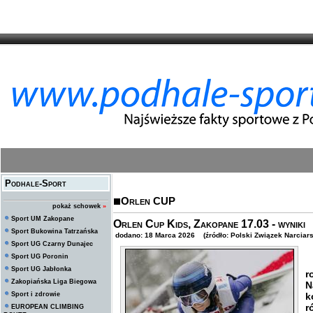
Podhale-Sport
Orlen CUP
pokaż schowek
»
Sport UM Zakopane
Orlen Cup Kids, Zakopane 17.03 - wyniki
Sport Bukowina Tatrzańska
dodano: 18 Marca 2026 (źródło: Polski Związek Narciars
Sport UG Czarny Dunajec
Sport UG Poronin
W
Sport UG Jabłonka
r
Zakopiańska Liga Biegowa
N
Sport i zdrowie
k
r
EUROPEAN CLIMBING