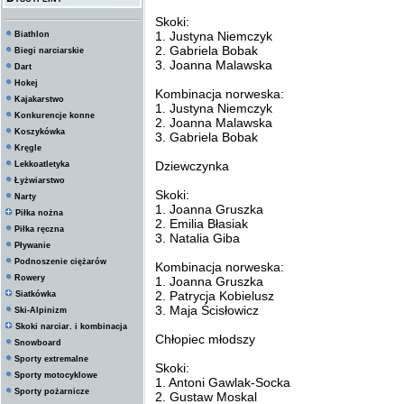
Skoki:
1. Justyna Niemczyk
Biathlon
2. Gabriela Bobak
Biegi narciarskie
3. Joanna Malawska
Dart
Hokej
Kombinacja norweska:
Kajakarstwo
1. Justyna Niemczyk
Konkurencje konne
2. Joanna Malawska
Koszykówka
3. Gabriela Bobak
Kręgle
Dziewczynka
Lekkoatletyka
Łyżwiarstwo
Skoki:
Narty
1. Joanna Gruszka
Piłka nożna
2. Emilia Błasiak
Piłka ręczna
3. Natalia Giba
Pływanie
Podnoszenie ciężarów
Kombinacja norweska:
Rowery
1. Joanna Gruszka
2. Patrycja Kobielusz
Siatkówka
3. Maja Ścisłowicz
Ski-Alpinizm
Skoki narciar. i kombinacja
Chłopiec młodszy
Snowboard
Sporty extremalne
Skoki:
Sporty motocyklowe
1. Antoni Gawlak-Socka
Sporty pożarnicze
2. Gustaw Moskal