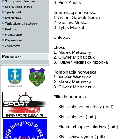
Sporty samochodowe
3. Piotr Zubek
Sporty samolotowe
Kombinacja norweska:
Sporty walki
1. Antoni Gawlak-Socka
Strzelectwo
2. Gustaw Moskal
Tenis ziemny i stołowy
3. Tytus Moskal
Unihokej
Wędkarstwo
Chłopiec
Wspinaczka
Żeglarstwo
Skoki:
1. Marek Matuszny
Partnerzy
2. Oliwier Michalczuk
3. Oliwer Mikliński-Pszonka
Kombinacja norweska:
1. Xawier Wantulok
2. Marek Matuszny
3. Oliwier Michalczuk
Pliki do pobrania
KN - chłopiec młodszy (.pdf)
KN - chłopiec (.pdf)
Skoki - chłopiec młodszy (.pdf)
KN - dziewczynka (.pdf)