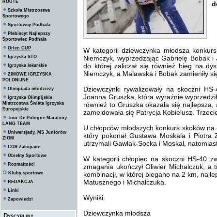
ROUTE
d
Szkoła Mistrzostwa
Sportowego
Sportowcy Podhala
Plebiscyt Najlepszy
Sportowiec Podhala
Orlen CUP
W kategorii dziewczynka młodsza konkur
Igrzyska STO
Niemczyk, wyprzedzając Gabrielę Bobak i
do której zaliczał się również bieg na dy
Igrzyska lekarskie
Niemczyk, a Malawska i Bobak zamieniły si
ZIMOWE IGRZYSKA
POLONIJNE
Dziewczynki rywalizowały na skoczni HS
Olimpiada młodzieży
Joanna Gruszka, która wyraźnie wyprzedziła
Igrzyska Olimpijskie
Mistrzostwa Świata Igrzyska
również to Gruszka okazała się najlepsza, 
Europejskie
zameldowała się Patrycja Kobielusz. Trzecie
Tour De Pologne Maratony
LANG TEAM
U chłopców młodszych konkurs skoków na 
Uniwersjady, MS Juniorów
który pokonał Gustawa Moskala i Piotra
ZIOM
utrzymali Gawlak-Socka i Moskal, natomiast
COS Zakopane
Obiekty Sportowe
W kategorii chłopiec na skoczni HS-40 zw
Rozmaitości
zmagania ukończył Oliwier Michalczuk, a tr
Kluby sportowe
kombinacji, w której biegano na 2 km, najl
Matusznego i Michalczuka.
REDAKCJA
Linki
Wyniki:
Zapowiedzi
Dziewczynka młodsza
Dyscypliny