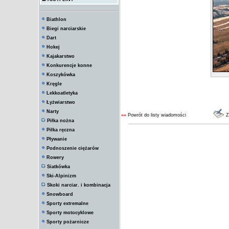
Biathlon
Biegi narciarskie
Dart
Hokej
Kajakarstwo
Konkurencje konne
Koszykówka
Kręgle
Lekkoatletyka
Łyżwiarstwo
Narty
««
Powrót do listy wiadomości
Z
Piłka nożna
Piłka ręczna
Pływanie
Podnoszenie ciężarów
Rowery
Siatkówka
Ski-Alpinizm
Skoki narciar. i kombinacja
Snowboard
Sporty extremalne
Sporty motocyklowe
Sporty pożarnicze