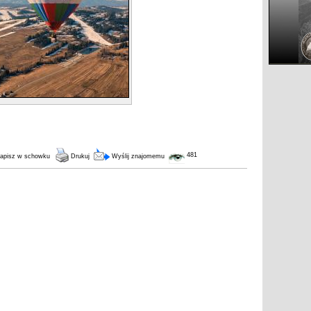
481
apisz w schowku
Drukuj
Wyślij znajomemu