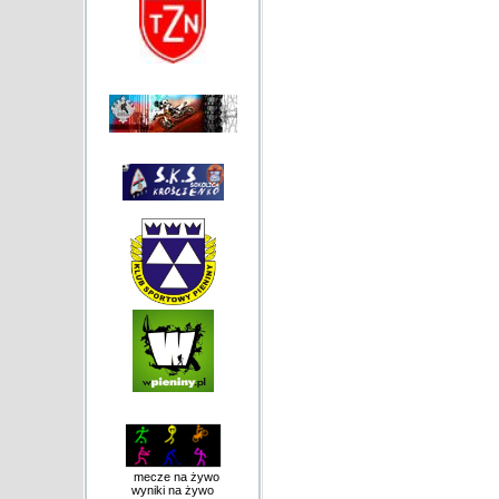
mecze na żywo
wyniki na żywo