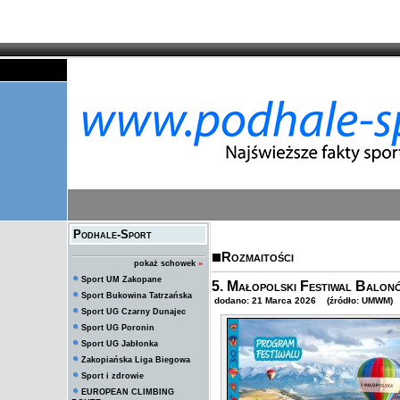
Podhale-Sport
Rozmaitości
pokaż schowek
»
Sport UM Zakopane
5. Małopolski Festiwal Balo
Sport Bukowina Tatrzańska
dodano: 21 Marca 2026 (źródło: UMWM)
Sport UG Czarny Dunajec
Sport UG Poronin
Sport UG Jabłonka
Zakopiańska Liga Biegowa
Sport i zdrowie
EUROPEAN CLIMBING