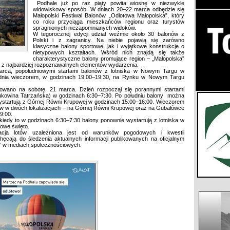
Podhale już po raz piąty powita wiosnę w niezwykle
widowiskowy sposób. W dniach 20–22 marca odbędzie się
Małopolski Festiwal Balonów „Odlotowa Małopolska”, który
co roku przyciąga mieszkańców regionu oraz turystów
spragnionych niezapomnianych widoków.
W tegorocznej edycji udział weźmie około 30 balonów z
Polski i z zagranicy. Na niebie pojawią się zarówno
klasyczne balony sportowe, jak i wyjątkowe konstrukcje o
nietypowych kształtach. Wśród nich znajdą się także
charakterystyczne balony promujące region – „Małopolska”
i z najbardziej rozpoznawalnych elementów wydarzenia.
marca, popołudniowymi startami balonów z lotniska w Nowym Targu w
dnia wieczorem, w godzinach 19:00–19:30, na Rynku w Nowym Targu
nowano na sobotę, 21 marca. Dzień rozpoczął się porannymi startami
Bukowina Tatrzańska) w godzinach 6:30–7:30. Po południu balony można
ystartują z Górnej Równi Krupowej w godzinach 15:00–16:00. Wieczorem
 w dwóch lokalizacjach – na Górnej Równi Krupowej oraz na Gubałówce
9:00.
, kiedy to w godzinach 6:30–7:30 balony ponownie wystartują z lotniska w
owe święto.
izacja lotów uzależniona jest od warunków pogodowych i kwestii
cają do śledzenia aktualnych informacji publikowanych na oficjalnym
a” w mediach społecznościowych.