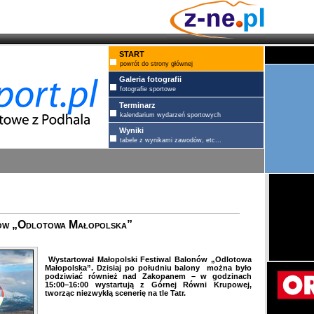
START
powrót do strony głównej
Galeria fotografii
fotografie sportowe
Terminarz
kalendarium wydarzeń sportowych
Wyniki
tabele z wynikami zawodów, etc...
nów „Odlotowa Małopolska”
Wystartował Małopolski Festiwal Balonów „Odlotowa
Małopolska”. Dzisiaj po południu balony można było
podziwiać również nad Zakopanem – w godzinach
15:00–16:00 wystartują z Górnej Równi Krupowej,
tworząc niezwykłą scenerię na tle Tatr.