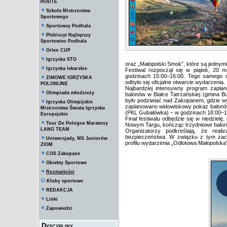
ROUTE
Szkoła Mistrzostwa
Sportowego
Sportowcy Podhala
Plebiscyt Najlepszy
Sportowiec Podhala
Orlen CUP
Igrzyska STO
oraz „Małopolski Smok”, które są jednym
Igrzyska lekarskie
Festiwal rozpoczął się w piątek, 20 
godzinach 15:00–16:00. Tego samego 
ZIMOWE IGRZYSKA
odbyło się oficjalne otwarcie wydarzenia.
POLONIJNE
Najbardziej intensywny program zapla
Olimpiada młodzieży
balonów w Białce Tatrzańskiej (gmina 
było podziwiać nad Zakopanem, gdzie w
Igrzyska Olimpijskie
zaplanowano widowiskowy pokaz balonów
Mistrzostwa Świata Igrzyska
(PKL Gubałówka) – w godzinach 18:00–1
Europejskie
Finał festiwalu odbędzie się w niedzielę
Tour De Pologne Maratony
Nowym Targu, kończąc trzydniowe balon
LANG TEAM
Organizatorzy podkreślają, że real
bezpieczeństwa. W związku z tym zachę
Uniwersjady, MS Juniorów
profilu wydarzenia „Odlotowa Małopolsk
ZIOM
COS Zakopane
Obiekty Sportowe
Rozmaitości
Kluby sportowe
REDAKCJA
Linki
Zapowiedzi
Dyscypliny