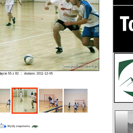
jęcie 55 z 82 :: dodano: 2011-12-05
Wyślij znajomemu