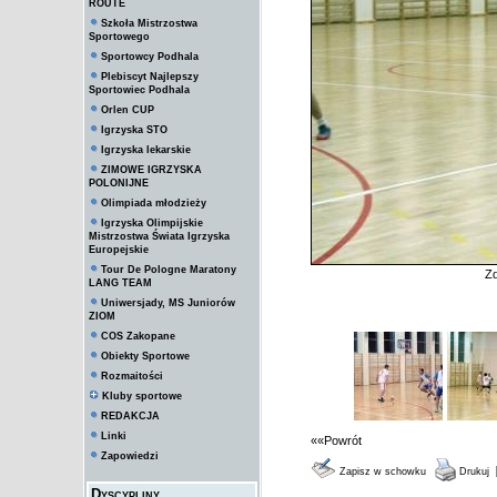
ROUTE
Szkoła Mistrzostwa
Sportowego
Sportowcy Podhala
Plebiscyt Najlepszy
Sportowiec Podhala
Orlen CUP
Igrzyska STO
Igrzyska lekarskie
ZIMOWE IGRZYSKA
POLONIJNE
Olimpiada młodzieży
Igrzyska Olimpijskie
Mistrzostwa Świata Igrzyska
Europejskie
Tour De Pologne Maratony
Zd
LANG TEAM
Uniwersjady, MS Juniorów
ZIOM
COS Zakopane
Obiekty Sportowe
Rozmaitości
Kluby sportowe
REDAKCJA
Linki
««Powrót
Zapowiedzi
Zapisz w schowku
Drukuj
Dyscypliny