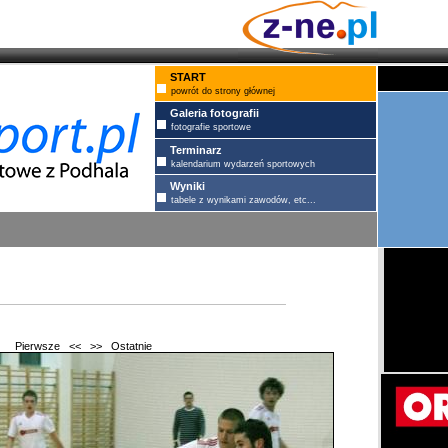
START
powrót do strony głównej
Galeria fotografii
fotografie sportowe
Terminarz
kalendarium wydarzeń sportowych
Wyniki
tabele z wynikami zawodów, etc...
Pierwsze
<<
>>
Ostatnie