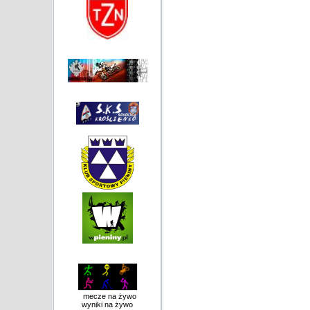
mecze na żywo
wyniki na żywo