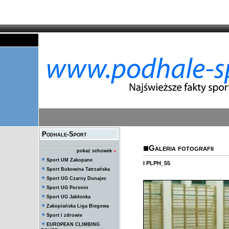
Podhale-Sport
Galeria fotografii
pokaż schowek
»
Sport UM Zakopane
I PLPH_55
Sport Bukowina Tatrzańska
Sport UG Czarny Dunajec
Sport UG Poronin
Sport UG Jabłonka
Zakopiańska Liga Biegowa
Sport i zdrowie
EUROPEAN CLIMBING