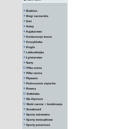
Biathlon
Biegi narciarskie
Dart
Hokej
Kajakarstwo
Konkurencje konne
Koszykówka
Kręgle
Lekkoatletyka
Łyżwiarstwo
Narty
Piłka nożna
Piłka ręczna
Pływanie
Podnoszenie ciężarów
Rowery
Siatkówka
Ski-Alpinizm
Skoki narciar. i kombinacja
Snowboard
Sporty extremalne
Sporty motocyklowe
Sporty pożarnicze