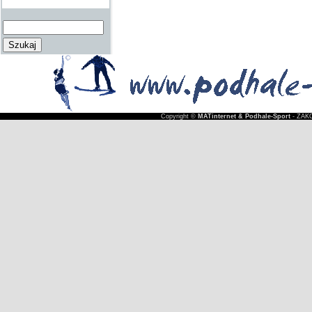
Copyright ©
MATinternet & Podhale-Sport
- ZAKO