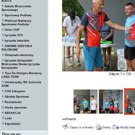
ROUTE
Szkoła Mistrzostwa
Sportowego
Sportowcy Podhala
Plebiscyt Najlepszy
Sportowiec Podhala
Orlen CUP
Igrzyska STO
Igrzyska lekarskie
ZIMOWE IGRZYSKA
POLONIJNE
Olimpiada młodzieży
Igrzyska Olimpijskie
Mistrzostwa Świata Igrzyska
Europejskie
Tour De Pologne Maratony
Zdjęcie 7 z 725 
LANG TEAM
Uniwersjady, MS Juniorów
ZIOM
COS Zakopane
Obiekty Sportowe
Rozmaitości
Kluby sportowe
REDAKCJA
Linki
««Powrót
Zapowiedzi
Zapisz w schowku
Drukuj
Wyślij zna
Dyscypliny