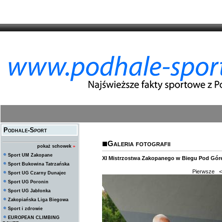
Podhale-Sport
Galeria fotografii
pokaż schowek
»
Sport UM Zakopane
XI Mistrzostwa Zakopanego w Biegu Pod Górę
Sport Bukowina Tatrzańska
Pierwsze
<
Sport UG Czarny Dunajec
Sport UG Poronin
Sport UG Jabłonka
Zakopiańska Liga Biegowa
Sport i zdrowie
EUROPEAN CLIMBING