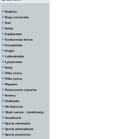
Biathlon
Biegi narciarskie
Dart
Hokej
Kajakarstwo
Konkurencje konne
Koszykówka
Kręgle
Lekkoatletyka
Łyżwiarstwo
Narty
Piłka nożna
Piłka ręczna
Pływanie
Podnoszenie ciężarów
Rowery
Siatkówka
Ski-Alpinizm
Skoki narciar. i kombinacja
Snowboard
Sporty extremalne
Sporty motocyklowe
Sporty pożarnicze