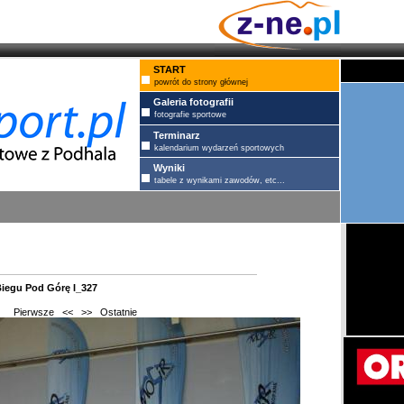
START
powrót do strony głównej
Galeria fotografii
fotografie sportowe
Terminarz
kalendarium wydarzeń sportowych
Wyniki
tabele z wynikami zawodów, etc...
iegu Pod Górę I_327
Pierwsze
<<
>>
Ostatnie