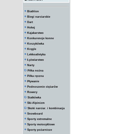
Biathlon
Biegi narciarskie
Dart
Hokej
Kajakarstwo
Konkurencje konne
Koszykówka
Kręgle
Lekkoatletyka
Łyżwiarstwo
Narty
Piłka nożna
Piłka ręczna
Pływanie
Podnoszenie ciężarów
Rowery
Siatkówka
Ski-Alpinizm
Skoki narciar. i kombinacja
Snowboard
Sporty extremalne
Sporty motocyklowe
Sporty pożarnicze